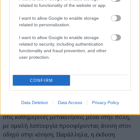
την εμπιστοσύνη της μάρκας στην αξιοπιστία και
related to functionality of the website or app.
την αντοχή των μοντέλων της, ενώ συμβάλλει
I want to allow Google to enable storage
ουσιαστικά και στη διατήρηση υψηλής
related to personalization.
μεταπωλητικής αξίας καθώς η εγγύηση
I want to allow Google to enable storage
μεταβιβάζεται στον επόμενο ιδιοκτήτη.
related to security, including authentication
functionality and fraud prevention, and other
Αυτόματο κιβώτιο CVT με 19.790 ευρώ
user protection.
Σημαντικό πλεονέκτημα του Swift αποτελεί και η
CONFIRM
ευρεία γκάμα εκδόσεων. Εκτός από τις εκδόσεις
με χειροκίνητο κιβώτιο ταχυτήτων, διατίθεται και
με αυτόματο κιβώτιο CVT (με τιμή
19.790 ευρώ
),
Data Deletion
Data Access
Privacy Policy
το οποίο προσφέρει ακόμη μεγαλύτερη άνεση
στις καθημερινές μετακινήσεις μέσα στην πόλη,
με ομαλή λειτουργία προσφέροντας άνεση στον
οδηγό στην κίνηση. Παράλληλα, η έκδοση