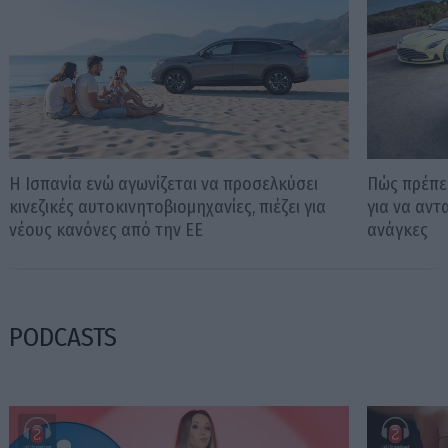
Η Ισπανία ενώ αγωνίζεται να προσελκύσει
Πώς πρέπει
κινεζικές αυτοκινητοβιομηχανίες, πιέζει για
για να αντ
νέους κανόνες από την ΕΕ
ανάγκες
PODCASTS