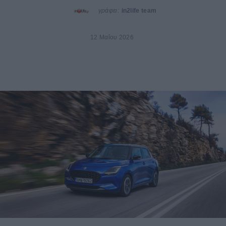
γράφει:
in2life team
12 Μαΐου 2026