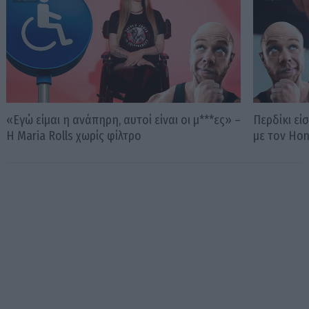
«Εγώ είμαι η ανάπηρη, αυτοί είναι οι μ***ες» –
Περδίκι εί
Η Maria Rolls χωρίς φίλτρο
με τον Ho