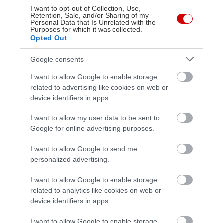
τον νέο κινητήρα. Ο μετατροπέας ροπής
I want to opt-out of Collection, Use,
Retention, Sale, and/or Sharing of my
χρησιμοποιεί έναν αποσβεστήρα που έχει
Personal Data that Is Unrelated with the
Purposes for which it was collected.
χαμηλότερη ακαμψία και απορροφά
Opted Out
αποτελεσματικά τις περιστροφικές διακυμάνσεις
Google consents
από τον κινητήρα, βελτιώνοντας έτσι την
απόδοση NVH (Noise, Vibration, and Harshness
I want to allow Google to enable storage
related to advertising like cookies on web or
- Θόρυβος, Κραδασμός και Τραχύτητα) και την
device identifiers in apps.
οικονομία καυσίμου.
I want to allow my user data to be sent to
Google for online advertising purposes.
Δέκα χρόνια εγγύηση
I want to allow Google to send me
Παράλληλα, η Suzuki ενισχύει ακόμη
personalized advertising.
περισσότερο το αίσθημα σιγουριάς του πελάτη
I want to allow Google to enable storage
προσφέροντας πλέον
10ετή εγγύηση ή 200.000
related to analytics like cookies on web or
χλμ.
, μία από τις κορυφαίες στην ελληνική αγορά
device identifiers in apps.
αυτοκινήτου. Η μακροχρόνια κάλυψη αναδεικνύει
I want to allow Google to enable storage