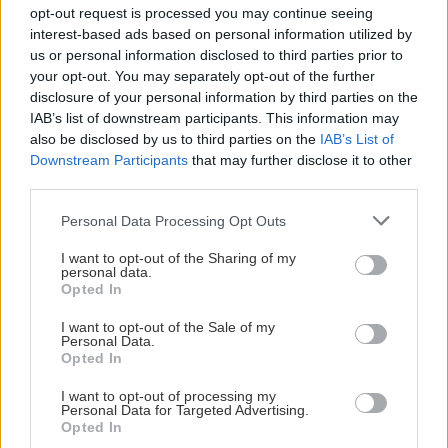
opt-out request is processed you may continue seeing
interest-based ads based on personal information utilized by
Το κιβώτιο ταχυτήτων
5 σχέσεων
, έχει
us or personal information disclosed to third parties prior to
βελτιστοποιηθεί ειδικά για τον νέο κινητήρα και
your opt-out. You may separately opt-out of the further
disclosure of your personal information by third parties on the
το σύστημα μετάδοσης κίνησης για να
IAB’s list of downstream participants. This information may
εξασφαλιστεί υψηλή οικονομία καυσίμου και
also be disclosed by us to third parties on the
IAB’s List of
απόδοση ισχύος. Το συγχρονιζέ και η διαδρομή
Downstream Participants
that may further disclose it to other
third parties.
του μοχλού έχουν βελτιστοποιηθεί για τη μείωση
της απαιτούμενης δύναμης κατά την αλλαγή των
Please note that this website/app uses one or more Google
Personal Data Processing Opt Outs
services and may gather and store information including but
σχέσεων και ο βαθμός σκληρότητας του
not limited to your visit or usage behaviour. You may click to
I want to opt-out of the Sharing of my
ελατηρίου του συγκλίνοντα διακόπτη μετατόπισης
personal data.
grant or deny consent to Google and its third-party tags to
Opted In
έχει βελτιστοποιηθεί για να εξασφαλίζεται ομαλή
use your data for below specified purposes in below Google
consent section.
και ελαφριά εμπλοκή των σχέσεων.
I want to opt-out of the Sale of my
Personal Data.
Opted In
Οι εκδόσεις με αυτόματο κιβώτιο ταχυτήτων
I want to opt-out of processing my
υιοθετούν ένα νέας σχεδίασης και κατασκευής
Personal Data for Targeted Advertising.
Opted In
υψηλής απόδοσης
CVT κιβώτιο
, κατάλληλο για