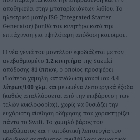
αποθηκεύει στην μπαταρία ιόντων λιθίου. Το
ηλεκτρικό μοτέρ ISG (Integrated Starter
Generator) βοηθά τον κινητήρα κατά την
επιτάχυνση για υψηλότερη απόδοση καυσίμου.
Η νέα γενιά του μοντέλου εφοδιάζεται με τον
αναβαθμισμένο
1.2 κινητήρα
της Suzuki
απόδοσης
81 ίππων
, ο οποίος προσφέρει
ιδιαίτερα χαμηλή κατανάλωση καυσίμου
4,4
λίτρων/100 χλμ.
και μειωμένα λειτουργικά έξοδα
(καθώς απαλλάσσεται από την επιβάρυνση των
τελών κυκλοφορίας), χωρίς να θυσιάζει την
ευχάριστη αίσθηση οδήγησης που χαρακτηρίζει
Αναζήτηση
για...
πάντα το Swift. Το χαμηλό βάρος του
αμαξώματος και η αποδοτική λειτουργία του
υβριδικού συστήματος συμβάλλουν σημαντικά