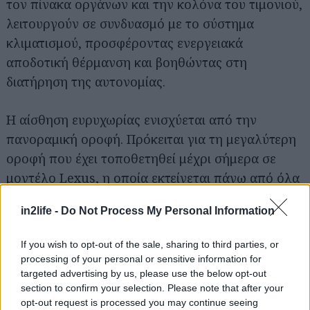
τον πίνακα οργάνων και την κολόνα του τιμονιού,
λειτουργούν σε συνδυασμό με το σύστημα
κλιματισμού, προσφέροντας ενεργειακά
αποδοτική θέρμανση και βοηθώντας στη
διατήρηση της αυτονομίας.
Η αίσθηση ευρυχωρίας ενισχύεται από την
πανοραμική οροφή. Πρόκειται για τη μεγαλύτερη
οροφή που έχει τοποθετηθεί μέχρι σήμερα σε
μοντέλο Lexus, η οποία εκτείνεται πάνω από όλα
τα καθίσματα.
in2life -
Do Not Process My Personal Information
Το λιτό, μινιμαλιστικό ύφος της καμπίνας
If you wish to opt-out of the sale, sharing to third parties, or
αποτυπώνεται στον λεπτό πίνακα οργάνων, ο
processing of your personal or sensitive information for
οποίος ενσωματώνει τη νέα τεχνολογία
targeted advertising by us, please use the below opt-out
section to confirm your selection. Please note that after your
Responsive Hidden Switch της Lexus.
opt-out request is processed you may continue seeing