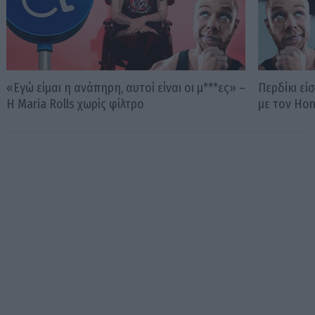
«Εγώ είμαι η ανάπηρη, αυτοί είναι οι μ***ες» –
Περδίκι εί
Η Maria Rolls χωρίς φίλτρο
με τον Ho