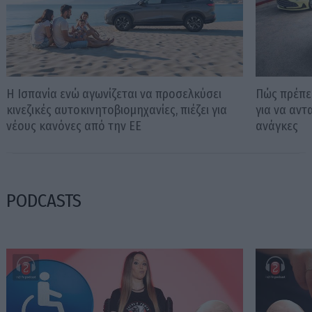
Η Ισπανία ενώ αγωνίζεται να προσελκύσει
Πώς πρέπει
κινεζικές αυτοκινητοβιομηχανίες, πιέζει για
για να αντ
νέους κανόνες από την ΕΕ
ανάγκες
PODCASTS