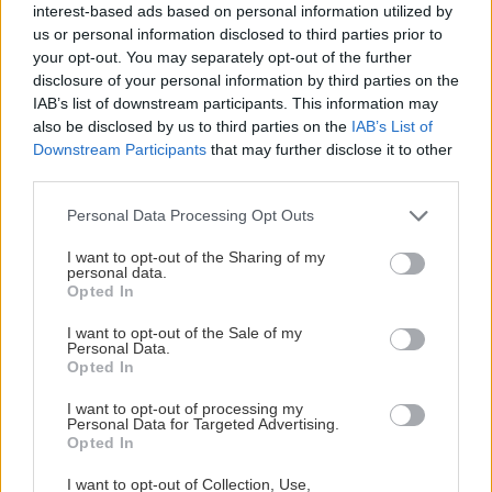
interest-based ads based on personal information utilized by
us or personal information disclosed to third parties prior to
your opt-out. You may separately opt-out of the further
disclosure of your personal information by third parties on the
IAB’s list of downstream participants. This information may
also be disclosed by us to third parties on the
IAB’s List of
Downstream Participants
that may further disclose it to other
third parties.
Please note that this website/app uses one or more Google
Personal Data Processing Opt Outs
services and may gather and store information including but
not limited to your visit or usage behaviour. You may click to
I want to opt-out of the Sharing of my
personal data.
grant or deny consent to Google and its third-party tags to
Opted In
use your data for below specified purposes in below Google
consent section.
I want to opt-out of the Sale of my
Personal Data.
Easy-closing
Opted In
I want to opt-out of processing my
Οι πόρτες διαθέτουν σύστημα easy-closing. Το
Personal Data for Targeted Advertising.
Opted In
σύστημα αυτό ανιχνεύει πότε μια πόρτα είναι
σχεδόν κλειστή και ολοκληρώνει τη διαδικασία
I want to opt-out of Collection, Use,