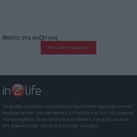
Μπείτε στη συζήτηση
ΠΡΟΣΘΉΚΗ ΣΧΟΛΊΟΥ
Το In2life φιλοξενεί αποκλειστικά πρωτότυπο περιεχόμενο που
προέρχεται από την συντακτική του ομάδα και τους εξωτερικούς
του συνεργάτες. Η εγκυρότητα είναι βασική του αρχή και έτσι
δεν δημοσιεύεται τίποτα που δεν έχει ελεγχθεί.