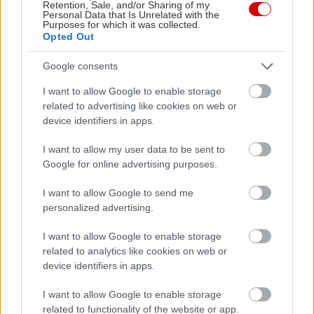
Retention, Sale, and/or Sharing of my
αθόρυβα και με ελάχιστη δύναμη.
Personal Data that Is Unrelated with the
Purposes for which it was collected.
Opted Out
Τα πάνελ των θυρών διαθέτουν τις νέες
Google consents
επενδύσεις πολλαπλών στρωμάτων μπαμπού της
I want to allow Google to enable storage
Lexus, κατασκευασμένες με τεχνική επίστρωσης
related to advertising like cookies on web or
μεμβράνης που εφαρμόζεται για πρώτη φορά από
device identifiers in apps.
τη Lexus. Στο φως της ημέρας έχουν την όψη
I want to allow my user data to be sent to
φυσικού μπαμπού, ενώ, όταν συγχρονίζονται με
Google for online advertising purposes.
το σύστημα ατμοσφαιρικού φωτισμού του
οχήματος, οι επιφάνειές τους αναδεικνύονται
I want to allow Google to send me
personalized advertising.
μέσα από φωτεινά χρωματικά μοτίβα.
I want to allow Google to enable storage
Για μια κορυφαία ηχητική εμπειρία, το TZ μπορεί
related to analytics like cookies on web or
device identifiers in apps.
να παραγγελθεί με ένα ειδικά διαμορφωμένο
ηχοσύστημα Mark Levinson 21 ηχείων, που
I want to allow Google to enable storage
δημιουργεί 3D sound stage με καθαρό, χωρίς
related to functionality of the website or app.