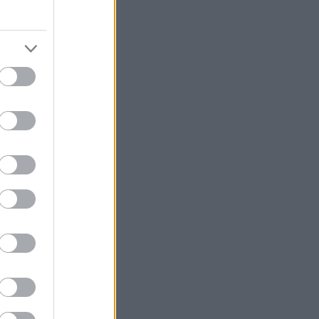
πάντηση στην
 των καυσίμων
αποτελούν το
er, Capri,
μένες
 κατανάλωση από