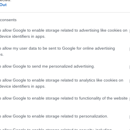
Out
consents
o allow Google to enable storage related to advertising like cookies on
evice identifiers in apps.
o allow my user data to be sent to Google for online advertising
 γκάμα επιβατικών EV της Ford δίνει τη δική της α
s.
τους μετακίνησης. Σε μια εποχή στην οποία οι τιμές
νται, τα αμιγώς ηλεκτρικά επιβατικά μοντέλα Ford 
to allow Google to send me personalized advertising.
το».
o allow Google to enable storage related to analytics like cookies on
evice identifiers in apps.
οδοτικότητα
o allow Google to enable storage related to functionality of the website
τηριστικά και απόδοση για τα ηλεκτρικά Ford Explor
E και Puma Gen-E. Υψηλή αποδοτικότητα με προηγ
o allow Google to enable storage related to personalization.
ής τάσης και συστήματα διαχείρισης ενέργειας για
o allow Google to enable storage related to security, including