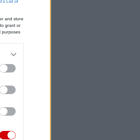
B’s List of
er and store
to grant or
ed purposes