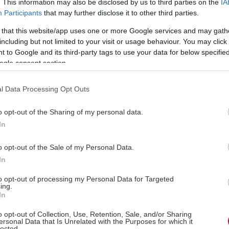
. This information may also be disclosed by us to third parties on the
IA
Participants
that may further disclose it to other third parties.
 that this website/app uses one or more Google services and may gath
including but not limited to your visit or usage behaviour. You may click 
 to Google and its third-party tags to use your data for below specifi
ogle consent section.
l Data Processing Opt Outs
o opt-out of the Sharing of my personal data.
In
o opt-out of the Sale of my Personal Data.
In
to opt-out of processing my Personal Data for Targeted
ing.
In
o opt-out of Collection, Use, Retention, Sale, and/or Sharing
ersonal Data that Is Unrelated with the Purposes for which it
lected.