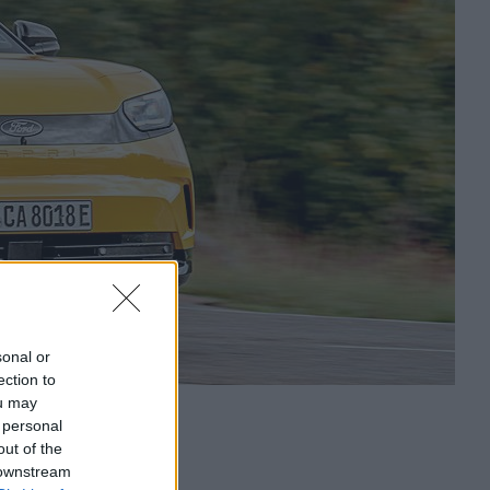
sonal or
ection to
ou may
 personal
out of the
 downstream