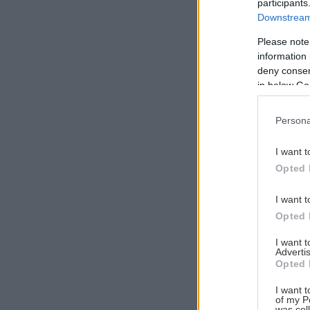
participants
Downstream 
Please note
information 
Αναζήτηση
deny consent
για...
in below Go
Persona
I want t
Opted 
I want t
Opted 
I want 
Advertis
Opted 
I want t
of my P
was col