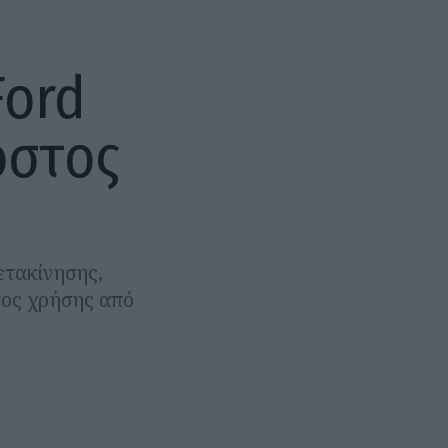
Ford
όστος
ετακίνησης,
τος χρήσης από