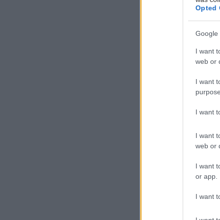
Opted 
Google 
I want t
web or d
I want t
Η ολοκληρωμένη
purpose
αύξηση του κόσ
διαρκώς αυξάνο
I want 
ιδανικό «αντίδο
I want t
web or d
Υψηλή απ
I want t
or app.
Κορυφαία χαρακ
Mustang Mach-
I want t
μπαταρίες υψηλ
I want t