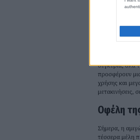
μόλις
13 kWh/
authenti
μια φόρτιση έω
Εναλλακτ
Σε μια εποχή στ
πραγματικό κόσ
συγκυρία, όλα τ
προσφέρουν μια
χρήσης και μεγ
μετακινήσεις, 
Οφέλη τη
Σήμερα, η αμιγ
τέσσερα μέλη π