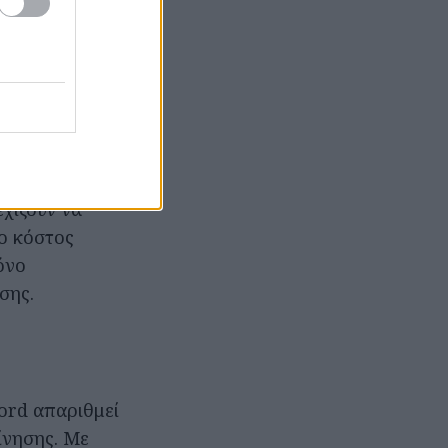
αυτονομία με
κές τάσεις, το
τή τη χρονική
εχίζουν να
ο κόστος
όνο
σης.
ord απαριθμεί
ίνησης. Με