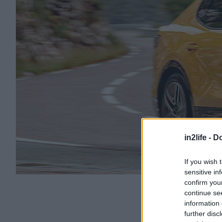
in2life -
Do
If you wish 
sensitive in
confirm you
continue se
information 
further disc