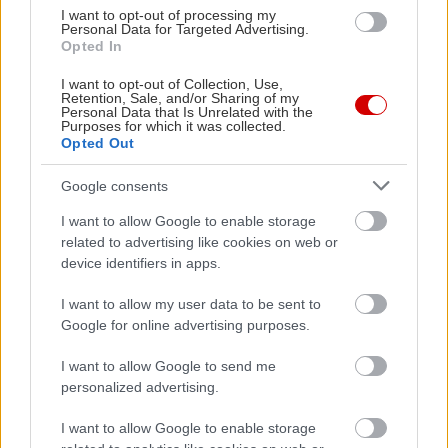
I want to opt-out of processing my
PODCASTS
Personal Data for Targeted Advertising.
Opted In
I want to opt-out of Collection, Use,
Retention, Sale, and/or Sharing of my
Personal Data that Is Unrelated with the
Purposes for which it was collected.
Opted Out
Google consents
I want to allow Google to enable storage
related to advertising like cookies on web or
device identifiers in apps.
I want to allow my user data to be sent to
«Εγώ είμαι η ανάπηρη, αυτοί είναι οι μ***ες» –
Περδίκι εί
Google for online advertising purposes.
Η Maria Rolls χωρίς φίλτρο
με τον Ho
I want to allow Google to send me
personalized advertising.
I want to allow Google to enable storage