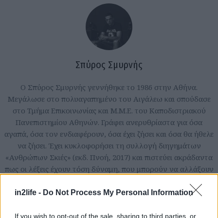
Σπύρος Σμυρνής
Ο Σπύρος Σμυρνής γεννήθηκε το 1986 στην Αθήνα.
Μεγάλωσε στο πολυαγαπημένο του Αιγάλεω και σπούδασε
στο Τμήμα Επικοινωνίας και Μ.Μ.Ε. του Καποδιστριακού
Πανεπιστημίου Αθηνών. Γράφει ανερυθρίαστα για όσα
αγαπά, όσα τον ενδιαφέρουν, όσα έχει ζήσει και όσα θα ήθελε
να ζήσει. Έχει κυκλοφορήσει τη συλλογή διηγημάτων
«Ανθρώπων Σκιές» (εκδ. Πνοή, 2017) και πιστεύει ακράδαντα
πως οι λέξεις έχουν τόση δύναμη, που μπορούν να αλλάξουν
τον κόσμο.
in2life -
Do Not Process My Personal Information
If you wish to opt-out of the sale, sharing to third parties, or