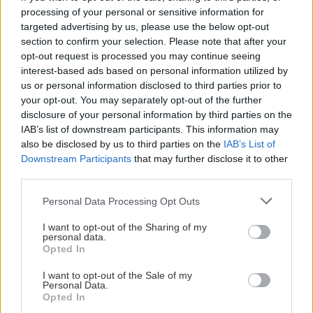
processing of your personal or sensitive information for
Αναζήτηση
για...
targeted advertising by us, please use the below opt-out
Διαβάστε επίσης
section to confirm your selection. Please note that after your
opt-out request is processed you may continue seeing
interest-based ads based on personal information utilized by
us or personal information disclosed to third parties prior to
your opt-out. You may separately opt-out of the further
disclosure of your personal information by third parties on the
IAB’s list of downstream participants. This information may
also be disclosed by us to third parties on the
IAB’s List of
Downstream Participants
that may further disclose it to other
third parties.
Please note that this website/app uses one or more Google
Personal Data Processing Opt Outs
services and may gather and store information including but
not limited to your visit or usage behaviour. You may click to
I want to opt-out of the Sharing of my
Κουίζ: Πόσο καλά θυμάσαι τον Κακό Βεζύρη;
Κουίζ: Θυμ
personal data.
grant or deny consent to Google and its third-party tags to
Opted In
ελληνικού
use your data for below specified purposes in below Google
consent section.
I want to opt-out of the Sale of my
Personal Data.
Opted In