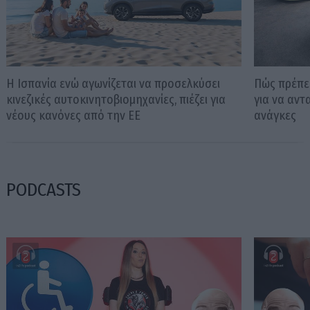
Η Ισπανία ενώ αγωνίζεται να προσελκύσει
Πώς πρέπει
κινεζικές αυτοκινητοβιομηχανίες, πιέζει για
για να αντ
νέους κανόνες από την ΕΕ
ανάγκες
PODCASTS