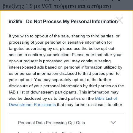
βενζίνης 1.5 με VGT τούρμπο και αυτόματο
κιβώτιο διπλού συμπλέκτη με 7 σχέσεις. Η Ibrida
Plug-In Q4 από την πλευρά χρησιμοποιεί
in2life -
Do Not Process My Personal Information
κινητήρα 1.3 που κινεί τους εμπρός τροχούς
If you wish to opt-out of the sale, sharing to third parties, or
μέσω αυτόματου κιβωτίου 6 σχέσεων, ενώ ένας
processing of your personal or sensitive information for
ηλεκτρικός κινητήρας είναι συνδεδεμένος στους
targeted advertising by us, please use the below opt-out
πίσω τροχούς και εξασφαλίζει την τετρακίνηση
section to confirm your selection. Please note that after your
opt-out request is processed you may continue seeing
αλλά και την αμιγώς ηλεκτρική κίνηση. Για όσους
interest-based ads based on personal information utilized by
καλύπτουν συχνά μεγάλες αποστάσεις σε ανοιχτό
us or personal information disclosed to third parties prior to
δρόμο, υπάρχει επίσης η επιλογή ντίζελ κινητήρα,
your opt-out. You may separately opt-out of the further
disclosure of your personal information by third parties on the
με 130 ίππους και αυτόματο κιβώτιο διπλού
IAB’s list of downstream participants. This information may
συμπλέκτη έξι σχέσεων.
also be disclosed by us to third parties on the
IAB’s List of
Downstream Participants
that may further disclose it to other
third parties.
Please note that this website/app uses one or more Google
Personal Data Processing Opt Outs
services and may gather and store information including but