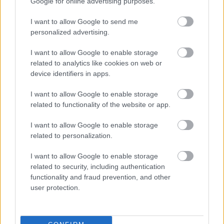
περιλαμβάνει ασύρματη επικοινωνία με Apple
Google for online advertising purposes.
CarPlay και Android Auto, καθώς και τις
I want to allow Google to send me
ψηφιακές υπηρεσίες Alfa Connect. Ασφαλώς
personalized advertising.
υπάρχει και συμβατότητα με ενημερώσεις Over
I want to allow Google to enable storage
The Air, για συνεχή ευθυγράμμιση του λογισμικού
related to analytics like cookies on web or
με τις τελευταίες εξελίξεις.
device identifiers in apps.
I want to allow Google to enable storage
Στην Ελλάδα οι πρώτες παραδόσεις της
related to functionality of the website or app.
ανανεωμένης Tonale είναι προγραμματισμένες
I want to allow Google to enable storage
στο πρώτο τρίμηνο του 2026.
related to personalization.
I want to allow Google to enable storage
related to security, including authentication
functionality and fraud prevention, and other
user protection.