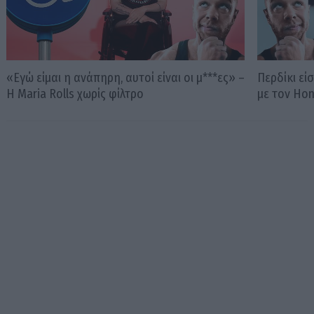
«Εγώ είμαι η ανάπηρη, αυτοί είναι οι μ***ες» –
Περδίκι εί
Η Maria Rolls χωρίς φίλτρο
με τον Ho