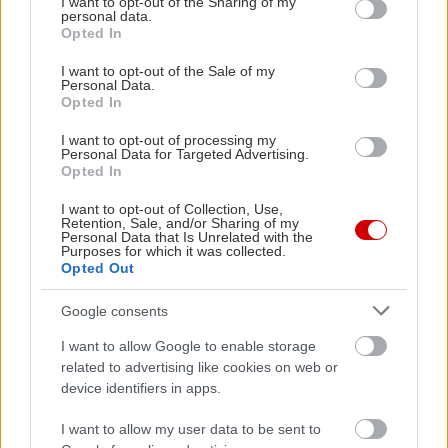
not limited to your visit or usage behaviour. You may click to
I want to opt-out of the Sharing of my
personal data.
grant or deny consent to Google and its third-party tags to
Opted In
use your data for below specified purposes in below Google
consent section.
I want to opt-out of the Sale of my
Personal Data.
Opted In
I want to opt-out of processing my
Personal Data for Targeted Advertising.
Opted In
I want to opt-out of Collection, Use,
Retention, Sale, and/or Sharing of my
Personal Data that Is Unrelated with the
Purposes for which it was collected.
Ο εξοπλισμός της ανανεωμένης Tonale έχει
Opted Out
σκοπό όχι τον εντυπωσιασμό αλλά να υπηρετεί
τον οδηγό και τους επιβάτες. Με ψηφιακό πίνακα
Google consents
οργάνων 12,3”, infotainment Alfa Connect με
I want to allow Google to enable storage
οθόνη αφής 10,25” και διαμορφώσιμο interface η
related to advertising like cookies on web or
device identifiers in apps.
Tonale έχει πολύ εύκολο χειρισμό, ακολουθώντας
τη λογική ενός smartphone. Η συνδεσιμότητα
I want to allow my user data to be sent to