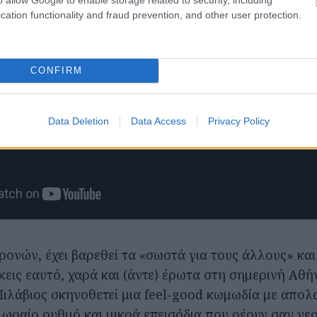
cation functionality and fraud prevention, and other user protection.
CONFIRM
Data Deletion
Data Access
Privacy Policy
χρονών, έχει βαρεθεί τα «σωστά για τους άλλους» κα
κεις εαυτό, χαρά και (άντε) έρωτα στη σημερινή Αθή
ιλάβιος σκηνοθετεί μια feel-good κωμωδία με απολ
ωραίο ρυθμό και μικρά επεισόδια που ρέουν σαν νερά