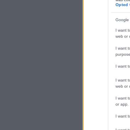
Opted 
Α
Google 
ν
I want t
α
web or d
τ
Α
I want t
purpose
πληγωμένη Αμμό
I want 
Είμαι η Τζ
I want t
web or d
I want t
or app.
I want t
I want t