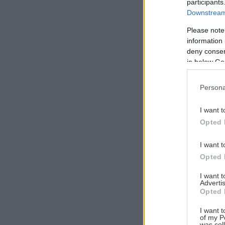
participants
Downstream 
Please note
information 
Αναζήτηση
deny consent
για...
in below Go
Persona
I want t
Opted 
I want t
Opted 
I want 
Advertis
Opted 
I want t
of my P
was col