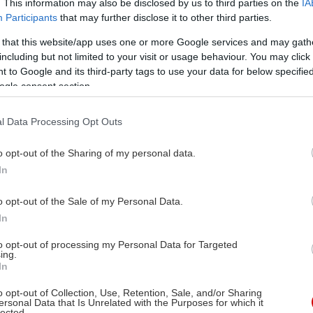
. This information may also be disclosed by us to third parties on the
IA
Participants
that may further disclose it to other third parties.
 that this website/app uses one or more Google services and may gath
including but not limited to your visit or usage behaviour. You may click 
 to Google and its third-party tags to use your data for below specifi
ogle consent section.
l Data Processing Opt Outs
o opt-out of the Sharing of my personal data.
In
o opt-out of the Sale of my Personal Data.
In
to opt-out of processing my Personal Data for Targeted
ing.
In
o opt-out of Collection, Use, Retention, Sale, and/or Sharing
ersonal Data that Is Unrelated with the Purposes for which it
lected.