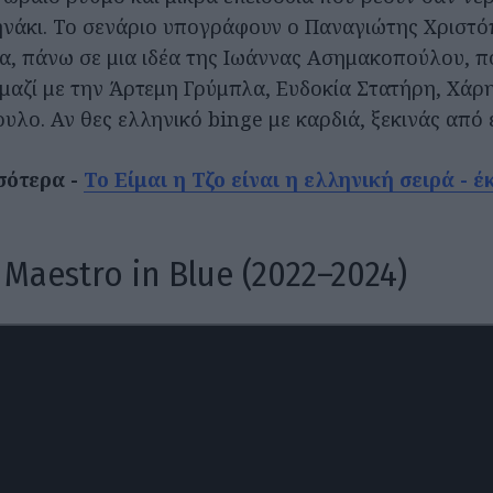
νάκι. Το σενάριο υπογράφουν ο Παναγιώτης Χριστό
α, πάνω σε μια ιδέα της Ιωάννας Ασημακοπούλου, π
μαζί με την Άρτεμη Γρύμπλα, Ευδοκία Στατήρη, Χάρ
υλο. Αν θες ελληνικό binge με καρδιά, ξεκινάς από 
σότερα -
Το Είμαι η Τζο είναι η ελληνική σειρά - 
 Maestro in Blue (2022–2024)