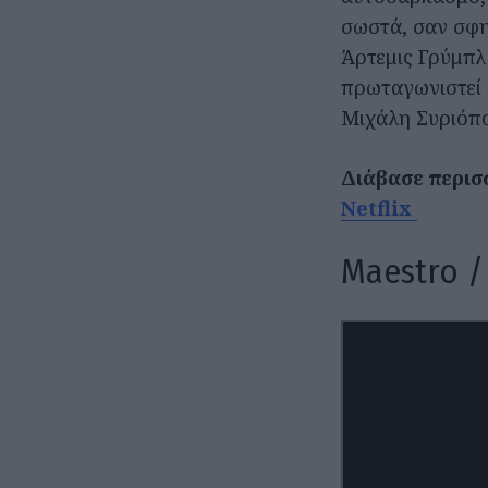
σωστά, σαν σφη
Άρτεμις Γρύμπλ
πρωταγωνιστεί 
Μιχάλη Συριόπο
Διάβασε περισ
Netflix
Maestro /