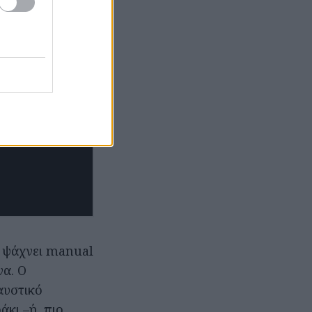
ι ψάχνει manual
να. Ο
αυστικό
κι –ή, πιο