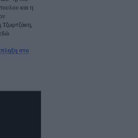
πουλου και η
ου
η Τζωρτζάκη,
εδώ.
έκπληξη στο