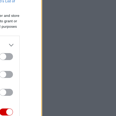
B’s List of
er and store
to grant or
ed purposes