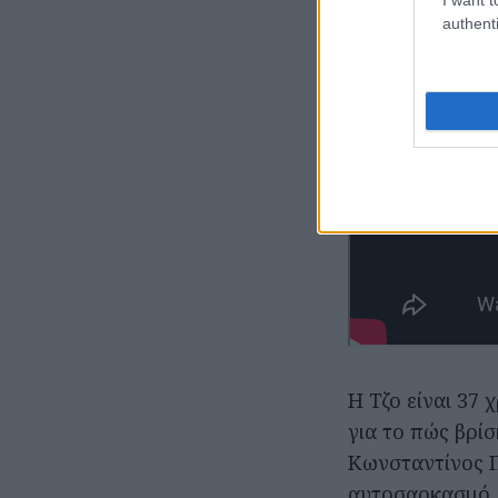
authenti
Η Τζο είναι 37 
για το πώς βρίσ
Κωνσταντίνος Π
αυτοσαρκασμό, 