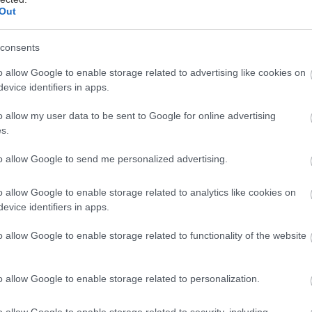
Out
consents
 μέχρι πριν από λίγα χρόνια η ιδέα ελληνικών σειρών
o allow Google to enable storage related to advertising like cookies on
κουγόταν μακρινή, σήμερα είναι πραγματικότητα. Α
evice identifiers in apps.
ου Maestro και τις αγκαλιές/αγκυλώσεις των Σερρών
θήνα της Τζο, το «σκοτεινό» Σώσε Με, τη μεταφυσικ
o allow my user data to be sent to Google for online advertising
s.
χωστο του Famagusta, ιδού τι να δεις τώρα.
to allow Google to send me personalized advertising.
ο (2023)
o allow Google to enable storage related to analytics like cookies on
evice identifiers in apps.
o allow Google to enable storage related to functionality of the website
o allow Google to enable storage related to personalization.
o allow Google to enable storage related to security, including