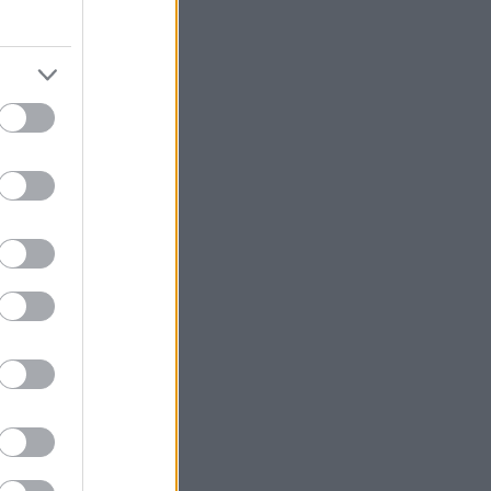
 στο Netflix
πό την Κέρκυρα
, μέχρι την
ή Ζωή και την