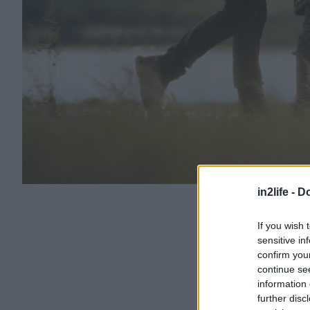
in2life -
Do
If you wish 
sensitive in
confirm you
continue se
information 
further disc