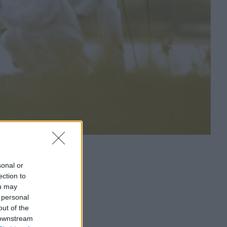
sonal or
ection to
ou may
 personal
out of the
 downstream