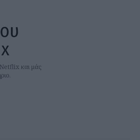
που
ix
etflix και μάς
ριο.