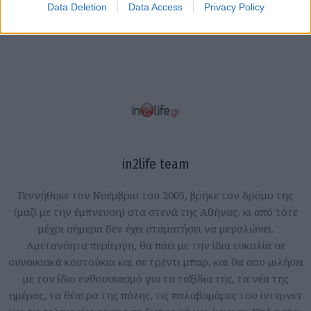
Data Deletion
Data Access
Privacy Policy
in2life team
Γεννήθηκε τον Νοέμβριο του 2005, βρήκε τον δρόμο της
(μαζί με την έμπνευση) στα στενά της Αθήνας, κι από τότε
μέχρι σήμερα δεν έχει σταματήσει να μεγαλώνει.
Αμετανόητα περίεργη, θα πάει με την ίδια ευκολία σε
συνοικιακά κουτούκια και σε τρέντι μπαρ, και θα σου μιλήσει
με τον ίδιο ενθουσιασμό για τα ταξίδια της, τα νέα της
ημέρας, τα θέατρα της πόλης, τις παλαβομάρες του ίντερνετ