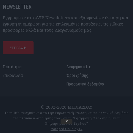
NEWSLETTER
Εγγραφείτε στο «VIP Newsletter» και εξασφαλίστε έγκαιρη και
έγκυρη ενημέρωση για τις επιλεγμένες προτάσεις, τις ειδικές
προσφορές αλλά και τους Διαγωνισμούς μας.
ΕΓΓΡΑΦΗ
Ταυτότητα
Διαφημιστείτε
Επικοινωνία
Όροι χρήσης
Προσωπικά δεδομένα
© 2002-2026 MEDIA2DAY
Το in2life ενισχύθηκε από την Ευρωπαϊκή Ένωση και το Ελληνικό Δημόσιο
στο πλαίσιο υλοποίησης του Έργου "Εφαρμογή Ολοκληρωμένου
v
Επιχειρηματικού Σχεδίου"
Managed Cloud by C2