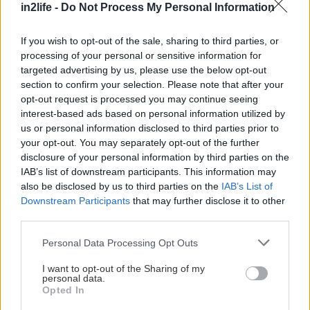
in2life -
Do Not Process My Personal Information
και έχει αναδειχθεί σε μια από τις μεγαλύτερες και
ταχύτερα αναπτυσσόμενες
If you wish to opt-out of the sale, sharing to third parties, or
αυτοκινητοβιομηχανίες παγκοσμίως.
processing of your personal or sensitive information for
targeted advertising by us, please use the below opt-out
section to confirm your selection. Please note that after your
GEO Mobility Hellas
opt-out request is processed you may continue seeing
interest-based ads based on personal information utilized by
Η GEO Mobility Hellas είναι ελληνική εταιρία,
us or personal information disclosed to third parties prior to
your opt-out. You may separately opt-out of the further
θυγατρική της πολυεθνικής Union Group και
disclosure of your personal information by third parties on the
επίσημος εισαγωγέας των αυτοκινήτων Geely και
IAB’s list of downstream participants. This information may
Zeekr στην Ελλάδα. Η εταιρεία δεσμεύεται να
also be disclosed by us to third parties on the
IAB’s List of
Downstream Participants
that may further disclose it to other
προσφέρει καινοτόμα και βιώσιμα οχήματα
third parties.
υψηλής ποιότητας, εστιάζοντας στην ανάπτυξη
Please note that this website/app uses one or more Google
νέων τεχνολογιών και στην παροχή εξαιρετικής
Personal Data Processing Opt Outs
services and may gather and store information including but
εμπειρίας υπηρεσιών στους πελάτες της. Η GEO
not limited to your visit or usage behaviour. You may click to
I want to opt-out of the Sharing of my
personal data.
Mobility Hellas φιλοδοξεί να διαδραματίσει
grant or deny consent to Google and its third-party tags to
Opted In
use your data for below specified purposes in below Google
πρωταγωνιστικό ρόλο στον τομέα της σύγχρονης