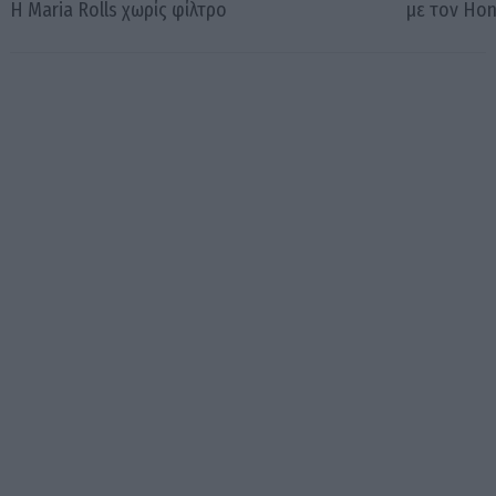
Η Maria Rolls χωρίς φίλτρο
με τον Ho