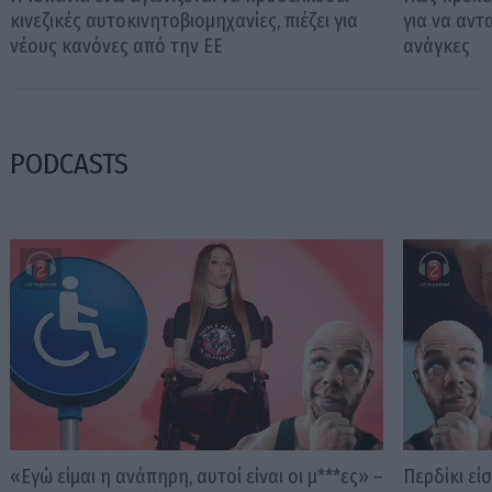
κινεζικές αυτοκινητοβιομηχανίες, πιέζει για
για να αντ
νέους κανόνες από την ΕΕ
ανάγκες
PODCASTS
«Εγώ είμαι η ανάπηρη, αυτοί είναι οι μ***ες» –
Περδίκι εί