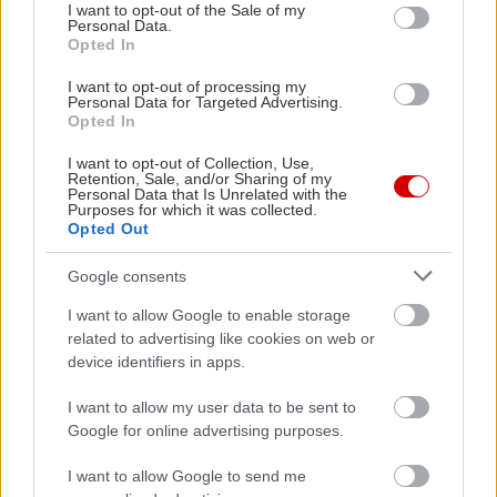
consent section.
I want to opt-out of the Sale of my
αυτοκίνησης και στο δυναμικό τοπίο της
Personal Data.
Opted In
κινητικότητας στην ελληνική αγορά με προϊόντα
που ικανοποιούν τις πιο απαιτητικές σύγχρονες
I want to opt-out of processing my
Personal Data for Targeted Advertising.
ανάγκες για άνεση, ασφάλεια και υψηλή
Opted In
τεχνολογία.
I want to opt-out of Collection, Use,
Retention, Sale, and/or Sharing of my
Personal Data that Is Unrelated with the
Purposes for which it was collected.
Opted Out
Google consents
I want to allow Google to enable storage
related to advertising like cookies on web or
device identifiers in apps.
I want to allow my user data to be sent to
Google for online advertising purposes.
I want to allow Google to send me