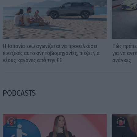
Η Ισπανία ενώ αγωνίζεται να προσελκύσει
Πώς πρέπει
κινεζικές αυτοκινητοβιομηχανίες, πιέζει για
για να αντ
νέους κανόνες από την ΕΕ
ανάγκες
PODCASTS