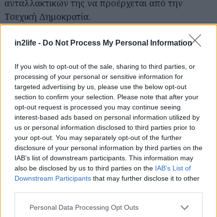
ανταλλακτικών της να προέρχεται από την
Τσεχική Δημοκρατία.
Η TMMCZ είναι επίσης η έδρα του πρώτου
in2life -
Do Not Process My Personal Information
ευρωπαϊκού mega hub logistics της Toyota, που
If you wish to opt-out of the sale, sharing to third parties, or
ιδρύθηκε το 2024 για την προμήθεια οχημάτων
processing of your personal or sensitive information for
στις αντιπροσωπείες Toyota και Lexus στη
targeted advertising by us, please use the below opt-out
Γερμανία, την Αυστρία, την Πολωνία, τη
section to confirm your selection. Please note that after your
opt-out request is processed you may continue seeing
Σλοβακία, την Ουγγαρία και την Τσεχική
interest-based ads based on personal information utilized by
Δημοκρατία σε έξι αγορές της Κεντρικής
us or personal information disclosed to third parties prior to
Ευρώπης».
your opt-out. You may separately opt-out of the further
disclosure of your personal information by third parties on the
IAB’s list of downstream participants. This information may
also be disclosed by us to third parties on the
IAB’s List of
Downstream Participants
that may further disclose it to other
third parties.
Please note that this website/app uses one or more Google
Personal Data Processing Opt Outs
services and may gather and store information including but