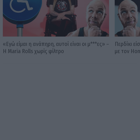
«Εγώ είμαι η ανάπηρη, αυτοί είναι οι μ***ες» –
Περδίκι εί
Η Maria Rolls χωρίς φίλτρο
με τον Ho