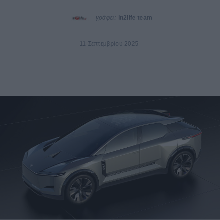
γράφει:
in2life team
11 Σεπτεμβρίου 2025