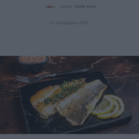
γράφει:
in2life team
12 Σεπτεμβρίου 2025