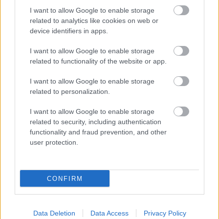
I want to allow Google to enable storage
related to analytics like cookies on web or
device identifiers in apps.
I want to allow Google to enable storage
related to functionality of the website or app.
I want to allow Google to enable storage
related to personalization.
in2life team
I want to allow Google to enable storage
Γεννήθηκε τον Νοέμβριο του 2005, βρήκε τον δρόμο της
related to security, including authentication
(μαζί με την έμπνευση) στα στενά της Αθήνας, κι από τότε
functionality and fraud prevention, and other
μέχρι σήμερα δεν έχει σταματήσει να μεγαλώνει.
user protection.
Αμετανόητα περίεργη, θα πάει με την ίδια ευκολία σε
συνοικιακά κουτούκια και σε τρέντι μπαρ, και θα σου μιλήσει
με τον ίδιο ενθουσιασμό για τα ταξίδια της, τα νέα της
CONFIRM
ημέρας, τα θέατρα της πόλης, τις παλαβομάρες του ίντερνετ
και τις τελευταίες τάσεις σε διατροφή και άσκηση. Υπόσχεται
πως μόνο ό,τι αξίζει γίνεται byte.
Data Deletion
Data Access
Privacy Policy