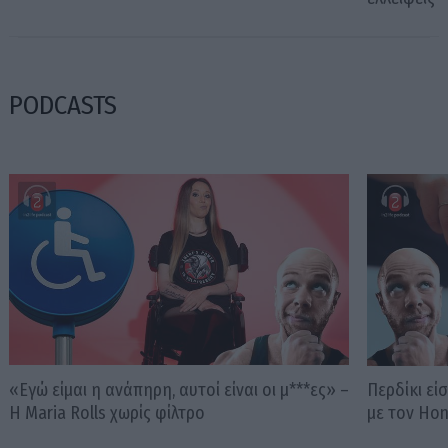
PODCASTS
«Εγώ είμαι η ανάπηρη, αυτοί είναι οι μ***ες» –
Περδίκι εί
Η Maria Rolls χωρίς φίλτρο
με τον Ho