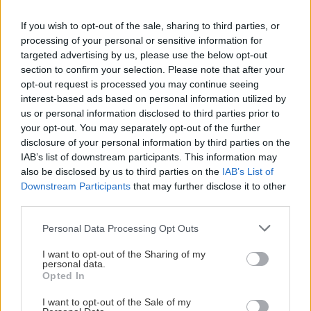
ψαρικά: τα δεύτερα επιτρέπονται σχεδόν σε όλες
τις νηστείες, σε αντίθεση με τα πρώτα.
If you wish to opt-out of the sale, sharing to third parties, or
processing of your personal or sensitive information for
targeted advertising by us, please use the below opt-out
section to confirm your selection. Please note that after your
opt-out request is processed you may continue seeing
interest-based ads based on personal information utilized by
us or personal information disclosed to third parties prior to
your opt-out. You may separately opt-out of the further
disclosure of your personal information by third parties on the
IAB’s list of downstream participants. This information may
also be disclosed by us to third parties on the
IAB’s List of
Downstream Participants
that may further disclose it to other
third parties.
Please note that this website/app uses one or more Google
Personal Data Processing Opt Outs
services and may gather and store information including but
not limited to your visit or usage behaviour. You may click to
I want to opt-out of the Sharing of my
personal data.
grant or deny consent to Google and its third-party tags to
Opted In
use your data for below specified purposes in below Google
consent section.
I want to opt-out of the Sale of my