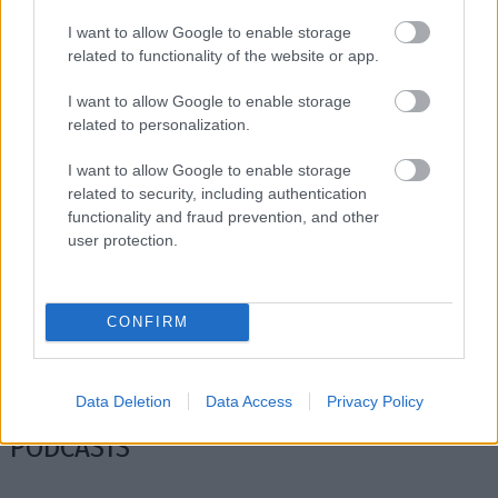
I want to allow Google to enable storage
related to functionality of the website or app.
I want to allow Google to enable storage
related to personalization.
I want to allow Google to enable storage
related to security, including authentication
functionality and fraud prevention, and other
user protection.
Ο Σπύρος Γραμμένος στην Τεχνόπολη του
Σάκης Φράγ
CONFIRM
Δήμου Αθηναίων
σταθερός m
Data Deletion
Data Access
Privacy Policy
PODCASTS