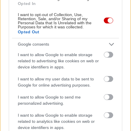
ολοκλήρωσε το μεταπτυχιακό πρόγραμμα «Λειτουργική
Opted In
Διαχείριση Τραυματισμών σε Αθλητές και Ασκούμενους» του
Δημοκρίτειου Πανεπιστημίου Θράκης και το «Άσκηση,
I want to opt-out of Collection, Use,
Retention, Sale, and/or Sharing of my
Εργοσπιρομετρία και Αποκατάσταση» του Πανεπιστημίου
Personal Data that Is Unrelated with the
Purposes for which it was collected.
Θεσσαλίας.
Opted Out
Aγαπά το σινεμά, τις γάτες, το fitness, τις συναυλίες και την
Google consents
έξοδο για μπίρες και σουβλάκι. Ετοιμάζει βιβλίο για το πώς να
ξεπεράσεις την αναβλητικότητα από το 2004 και έχει
I want to allow Google to enable storage
related to advertising like cookies on web or
συμμετάσχει σε ρεπορτάζ για πολυχώρους ηδονής στο
device identifiers in apps.
κέντρο της Αθήνας, αλλά και για δομές φροντίδας
ηλικιωμένων.
I want to allow my user data to be sent to
Google for online advertising purposes.
I want to allow Google to send me
personalized advertising.
I want to allow Google to enable storage
related to analytics like cookies on web or
Διαβάστε επίσης
device identifiers in apps.