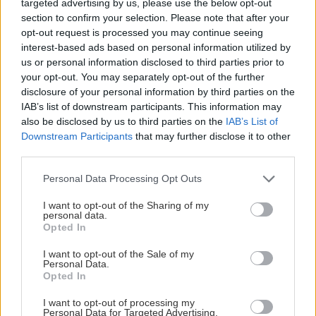
targeted advertising by us, please use the below opt-out
section to confirm your selection. Please note that after your
opt-out request is processed you may continue seeing
interest-based ads based on personal information utilized by
us or personal information disclosed to third parties prior to
your opt-out. You may separately opt-out of the further
disclosure of your personal information by third parties on the
IAB’s list of downstream participants. This information may
also be disclosed by us to third parties on the
IAB’s List of
Νικόλας Γεωργιακώδης
Downstream Participants
that may further disclose it to other
third parties.
Ο Νικόλας Γεωργιακώδης είναι δημοσιογράφος και personal
Please note that this website/app uses one or more Google
Personal Data Processing Opt Outs
trainer, με εμπειρία στη συντακτική δημοσιογραφία και την
services and may gather and store information including but
προπονητική. Αποφοίτησε από το Τμήμα Επικοινωνίας και
not limited to your visit or usage behaviour. You may click to
I want to opt-out of the Sharing of my
Μέσων Μαζικής Ενημέρωσης του Εθνικού και
personal data.
grant or deny consent to Google and its third-party tags to
Opted In
Καποδιστριακού Πανεπιστημίου Αθηνών το 2010.
use your data for below specified purposes in below Google
Παράλληλα με τη δημοσιογραφία, ειδικεύτηκε στο fitness,
consent section.
I want to opt-out of the Sale of my
Personal Data.
αποκτώντας πτυχία Personal Training από τις σχολές
Opted In
Studio One και Base Training, καθώς και την εξειδίκευση
Corrective Exercise Specialist (NASM). Στη συνέχεια,
I want to opt-out of processing my
Personal Data for Targeted Advertising.