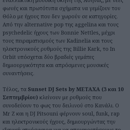
εναλλακτική μουσική σκηνή της Αθήνας, με νέες
φωνές και πρωτότυπα σχήματα να γεμίζουν τον
Θόλο με ήχους που δεν χωρούν σε κατηγορίες.
Από την alternative pop της aggelina και τους
psychedelic ήχους των Bonnie Nettles, μέχρι
τους πειραματισμούς των Kadinelia και τους
ηλεκτρονικούς ρυθμούς της Billie Kark, το In
Orbit υπόσχεται δύο βραδιές γεμάτες
δημιουργικότητα και απρόσμενες μουσικές
συναντήσεις.
Τέλος, τα
Sunset DJ Sets by METAXA (3 και 10
Σεπτεμβρίου)
κλείνουν με ρυθμούς που
συνοδεύουν το φως του δειλινού στο Κανάλι. Ο
Mr Z και η DJ Pitsouni φέρνουν soul, funk, rap
και ηλεκτρονικούς ήχους, δημιουργώντας την
ιδανική ατμόσφαιρα για να αποχαιρετήσουμε το