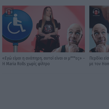
«Εγώ είμαι η ανάπηρη, αυτοί είναι οι μ***ες» –
Περδίκι εί
Η Maria Rolls χωρίς φίλτρο
με τον Ho