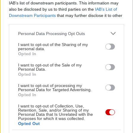
IAB’s list of downstream participants. This information may
also be disclosed by us to third parties on the
IAB’s List of
Downstream Participants
that may further disclose it to other
third parties.
Please note that this website/app uses one or more Google
Personal Data Processing Opt Outs
services and may gather and store information including but
not limited to your visit or usage behaviour. You may click to
I want to opt-out of the Sharing of my
personal data.
grant or deny consent to Google and its third-party tags to
Opted In
use your data for below specified purposes in below Google
consent section.
I want to opt-out of the Sale of my
Toxic Garbage Island
Personal Data.
Καυστικό μήνυμα για το περιβάλλον, riff που
Opted In
σκίζουν και ένα ρεφρέν που γίνεται κραυγή
I want to opt-out of processing my
Personal Data for Targeted Advertising.
διαμαρτυρίας.
Opted In
I want to opt-out of Collection, Use,
Retention, Sale, and/or Sharing of my
Personal Data that Is Unrelated with the
Purposes for which it was collected.
Opted Out