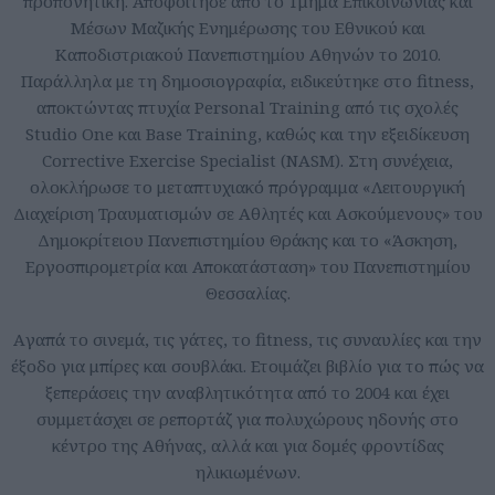
προπονητική. Αποφοίτησε από το Τμήμα Επικοινωνίας και
Μέσων Μαζικής Ενημέρωσης του Εθνικού και
Καποδιστριακού Πανεπιστημίου Αθηνών το 2010.
Παράλληλα με τη δημοσιογραφία, ειδικεύτηκε στο fitness,
αποκτώντας πτυχία Personal Training από τις σχολές
Studio One και Base Training, καθώς και την εξειδίκευση
Corrective Exercise Specialist (NASM). Στη συνέχεια,
ολοκλήρωσε το μεταπτυχιακό πρόγραμμα «Λειτουργική
Διαχείριση Τραυματισμών σε Αθλητές και Ασκούμενους» του
Δημοκρίτειου Πανεπιστημίου Θράκης και το «Άσκηση,
Εργοσπιρομετρία και Αποκατάσταση» του Πανεπιστημίου
Θεσσαλίας.
Aγαπά το σινεμά, τις γάτες, το fitness, τις συναυλίες και την
έξοδο για μπίρες και σουβλάκι. Ετοιμάζει βιβλίο για το πώς να
ξεπεράσεις την αναβλητικότητα από το 2004 και έχει
συμμετάσχει σε ρεπορτάζ για πολυχώρους ηδονής στο
κέντρο της Αθήνας, αλλά και για δομές φροντίδας
ηλικιωμένων.