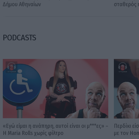
Δήμου Αθηναίων
σταθερός m
PODCASTS
«Εγώ είμαι η ανάπηρη, αυτοί είναι οι μ***ες» –
Περδίκι εί
Η Maria Rolls χωρίς φίλτρο
με τον Ho