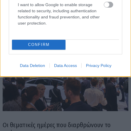
I want to allow Google to enable storage
Έχει επίσης προγραμματιστεί παιδική ψυχαγωγία
related to security, including authentication
με το DONIKKL Crew.
functionality and fraud prevention, and other
user protection.
CONFIRM
Data Deletion
Data Access
Privacy Policy
Οι θεματικές ημέρες που διαρθρώνουν το