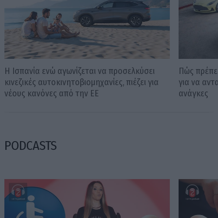
Η Ισπανία ενώ αγωνίζεται να προσελκύσει
Πώς πρέπει
κινεζικές αυτοκινητοβιομηχανίες, πιέζει για
για να αντ
νέους κανόνες από την ΕΕ
ανάγκες
PODCASTS