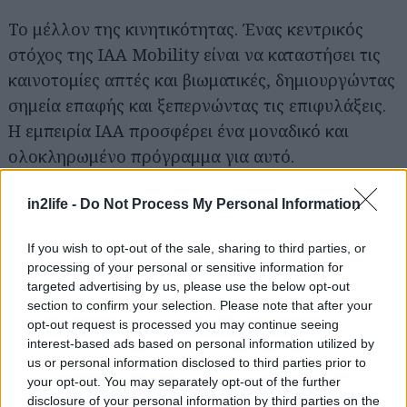
Το μέλλον της κινητικότητας. Ένας κεντρικός
στόχος της IAA Mobility είναι να καταστήσει τις
καινοτομίες απτές και βιωματικές, δημιουργώντας
σημεία επαφής και ξεπερνώντας τις επιφυλάξεις.
Η εμπειρία IAA προσφέρει ένα μοναδικό και
ολοκληρωμένο πρόγραμμα για αυτό.
Δοκιμαστικές οδηγήσεις. Η ζήτηση για
in2life -
Do Not Process My Personal Information
δοκιμαστικές οδηγήσεις ήταν τόσο υψηλή που
If you wish to opt-out of the sale, sharing to third parties, or
επεκτάθηκε η χωρητικότητα. Συνολικά 229
processing of your personal or sensitive information for
οχήματα από 22 εκθέτες θα είναι διαθέσιμα,
targeted advertising by us, please use the below opt-out
αύξηση άνω του 26% σε σύγκριση με το 2023.
section to confirm your selection. Please note that after your
opt-out request is processed you may continue seeing
Στον ανοιχτό χώρο, μπορούν να δοκιμαστούν
interest-based ads based on personal information utilized by
μοντέλα από μάρκες όπως Audi, BYD, Chery,
us or personal information disclosed to third parties prior to
Ford, Hyundai, KIA, Mercedes-Benz, Polestar,
your opt-out. You may separately opt-out of the further
disclosure of your personal information by third parties on the