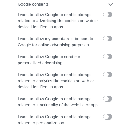
Volkswagen.
Google consents
Ποδηλασία και Μικροκινητικότητα
I want to allow Google to enable storage
related to advertising like cookies on web or
device identifiers in apps.
Στον Αγγλικό Κήπο, μια κυκλική διαδρομή 4
I want to allow my user data to be sent to
χιλιομέτρων προσκαλεί τους επισκέπτες να
Google for online advertising purposes.
δοκιμάσουν την ποδηλασία τους σε ένα φυσικό
περιβάλλον. Εκθέτες όπως οι Bikeleasing, Bosch,
I want to allow Google to send me
personalized advertising.
Can-Am, Riese & Müller και Schwalbe θα είναι
παρόντες. Υπάρχει επίσης μια διαδρομή στον
I want to allow Google to enable storage
Ανοιχτό Χώρο που προσομοιώνει πραγματικές
related to analytics like cookies on web or
device identifiers in apps.
συνθήκες οδικής κυκλοφορίας.
I want to allow Google to enable storage
Η σκηνή στην πλατεία Geschwister-Scholl-Platz
related to functionality of the website or app.
θα προσφέρει ένα ποικίλο πρόγραμμα, που θα
I want to allow Google to enable storage
περιλαμβάνει μουσικά σχήματα όπως οι
related to personalization.
4PERZENT, Melli Zech, BLYTE και Alice Viola.