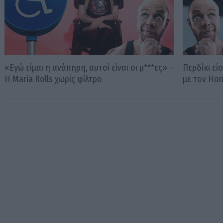
«Εγώ είμαι η ανάπηρη, αυτοί είναι οι μ***ες» –
Περδίκι εί
Η Maria Rolls χωρίς φίλτρο
με τον Ho