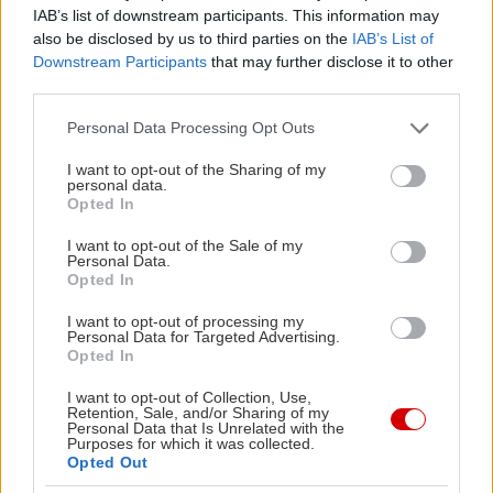
Porsche και VW.
IAB’s list of downstream participants. This information may
also be disclosed by us to third parties on the
IAB’s List of
Αυτόνομη οδήγηση
Downstream Participants
that may further disclose it to other
third parties.
Στη νέα περιοχή ADAS & τηλεματικής, εκθέτες
Please note that this website/app uses one or more Google
Personal Data Processing Opt Outs
services and may gather and store information including but
όπως οι Aumovio (Continental), Innoviz
not limited to your visit or usage behaviour. You may click to
I want to opt-out of the Sharing of my
Technologies, Magna και Mobileye θα επιδείξουν
personal data.
grant or deny consent to Google and its third-party tags to
Opted In
τα πιο σύγχρονα συστήματα υποβοήθησης στην
use your data for below specified purposes in below Google
consent section.
εμπειρία των επιβατών. Ένα ειδικό έργο είναι η
I want to opt-out of the Sale of my
Personal Data.
«δοκιμασία οδήγησης για αυτοματοποιημένα
Opted In
οχήματα», όπου το TU Munich και η DEKRA θα
I want to opt-out of processing my
δοκιμάσουν τα συμμετέχοντα συστήματα σε μια
Personal Data for Targeted Advertising.
Opted In
καθορισμένη διαδρομή. Επιπλέον, η Autobahn
GmbH σχεδιάζει μια περιοχή λειτουργίας για
I want to opt-out of Collection, Use,
Retention, Sale, and/or Sharing of my
αυτόνομη οδήγηση Επιπέδου 3 και 4 στον A94, με
Personal Data that Is Unrelated with the
Purposes for which it was collected.
τη συμμετοχή της Mercedes-Benz και της
Opted Out