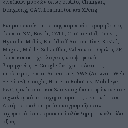
κινεζικών μαρκών όπως οι Aito, Changan,
Dongfeng, GAC, Leapmotor και XPeng.
Εκπροσωπούνται επίσης κορυφαίοι προμηθευτές
όπως οι 3M, Bosch, CATL, Continental, Denso,
Hyundai Mobis, Kirchhoff Automotive, Kostal,
Magna, Mahle, Schaeffler, Valeo και ο Όμιλος ZF,
όπως και οι τεχνολογικές και ψηφιακές
Αναζήτηση
για...
βιομηχανίες. Η Google θα έχει το δικό της
περίπτερο, ενώ οι Accenture, AWS (Amazon Web
Services), Google, Horizon Robotics, Mobileye,
PwC, Qualcomm και Samsung διαμορφώνουν τον
τεχνολογικό μετασχηματισμό της κινητικότητας.
Αυτή η ποικιλομορφία υπογραμμίζει τον
ισχυρισμό ότι εκπροσωπεί ολόκληρη την αλυσίδα
αξίας.