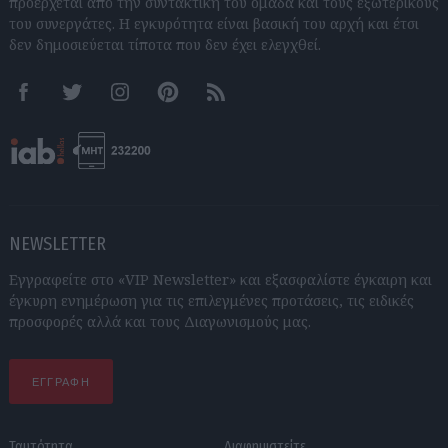
προέρχεται από την συντακτική του ομάδα και τους εξωτερικούς
του συνεργάτες. Η εγκυρότητα είναι βασική του αρχή και έτσι
δεν δημοσιεύεται τίποτα που δεν έχει ελεγχθεί.
Facebook
Twitter
Instagram
Pinterest
RSS feeds
NEWSLETTER
Εγγραφείτε στο «VIP Newsletter» και εξασφαλίστε έγκαιρη και
έγκυρη ενημέρωση για τις επιλεγμένες προτάσεις, τις ειδικές
προσφορές αλλά και τους Διαγωνισμούς μας.
ΕΓΓΡΑΦΗ
Ταυτότητα
Διαφημιστείτε