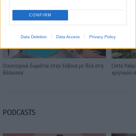
CONFIRM
Data Deletion
Data Access
Privacy Policy
Οικονομικά δωμάτια στην Εύβοια με θέα στη
Creta Pala
θάλασσα
κρητικού 
PODCASTS