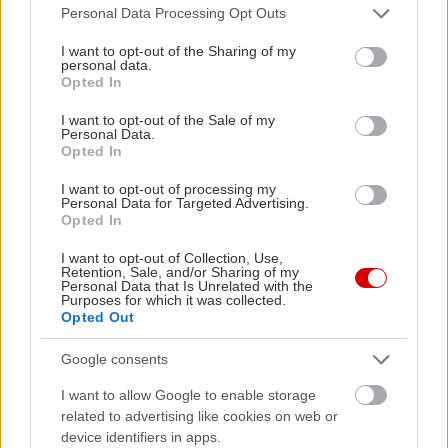
Please note that this website/app uses one or more Google
Personal Data Processing Opt Outs
services and may gather and store information including but
not limited to your visit or usage behaviour. You may click to
I want to opt-out of the Sharing of my
personal data.
grant or deny consent to Google and its third-party tags to
Opted In
use your data for below specified purposes in below Google
consent section.
I want to opt-out of the Sale of my
Personal Data.
Opted In
I want to opt-out of processing my
Personal Data for Targeted Advertising.
Opted In
I want to opt-out of Collection, Use,
Retention, Sale, and/or Sharing of my
Personal Data that Is Unrelated with the
Purposes for which it was collected.
Opted Out
Google consents
I want to allow Google to enable storage
related to advertising like cookies on web or
device identifiers in apps.