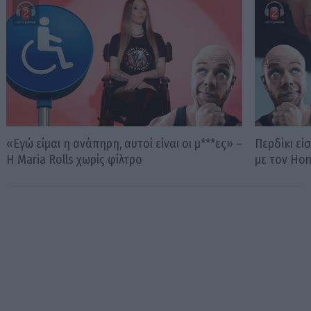
«Εγώ είμαι η ανάπηρη, αυτοί είναι οι μ***ες» –
Περδίκι εί
Η Maria Rolls χωρίς φίλτρο
με τον Ho