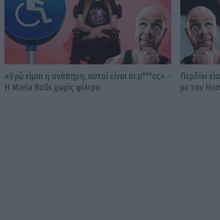
«Εγώ είμαι η ανάπηρη, αυτοί είναι οι μ***ες» –
Περδίκι εί
Η Maria Rolls χωρίς φίλτρο
με τον Ho