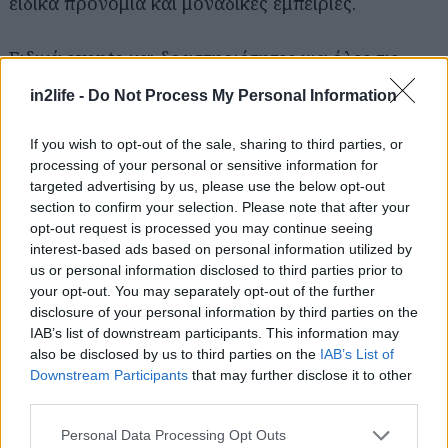
ειδικά προνόμια και μοναδικές εμπειρίες.
Αναζήτηση
για...
Ειδικά events και δραστηριότητες για όλες τις
ηλικίες συμπληρώνουν το εορταστικό σκηνικό,
in2life -
Do Not Process My Personal Information
δημιουργώντας το ιδανικό περιβάλλον για μια
άνοιξη γεμάτη ζωντάνια, χαρά και παραδοσιακή
If you wish to opt-out of the sale, sharing to third parties, or
processing of your personal or sensitive information for
φιλοξενία.
targeted advertising by us, please use the below opt-out
section to confirm your selection. Please note that after your
Ζήστε το Πάσχα του
Cape Sounio
, εκεί όπου η
opt-out request is processed you may continue seeing
παράδοση συναντά τη σύγχρονη πολυτέλεια, και
interest-based ads based on personal information utilized by
us or personal information disclosed to third parties prior to
δημιουργήστε αναμνήσεις που θα σας συνοδεύουν
your opt-out. You may separately opt-out of the further
για μια ζωή!
disclosure of your personal information by third parties on the
IAB’s list of downstream participants. This information may
also be disclosed by us to third parties on the
IAB’s List of
Downstream Participants
that may further disclose it to other
third parties.
Please note that this website/app uses one or more Google
Personal Data Processing Opt Outs