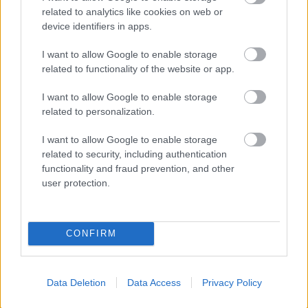
related to analytics like cookies on web or
device identifiers in apps.
PODCASTS
I want to allow Google to enable storage
related to functionality of the website or app.
I want to allow Google to enable storage
related to personalization.
I want to allow Google to enable storage
related to security, including authentication
functionality and fraud prevention, and other
user protection.
«Εγώ είμαι η ανάπηρη, αυτοί είναι οι μ***ες» –
Περδίκι εί
CONFIRM
Η Maria Rolls χωρίς φίλτρο
με τον Ho
Data Deletion
Data Access
Privacy Policy