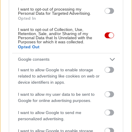
I want to opt-out of processing my
Personal Data for Targeted Advertising.
Opted In
Διαβάστε επίσης
I want to opt-out of Collection, Use,
Retention, Sale, and/or Sharing of my
Personal Data that Is Unrelated with the
Purposes for which it was collected.
Opted Out
Google consents
I want to allow Google to enable storage
related to advertising like cookies on web or
device identifiers in apps.
I want to allow my user data to be sent to
Google for online advertising purposes.
Ο Σπύρος Γραμμένος στην Τεχνόπολη του
Σάκης Φράγ
I want to allow Google to send me
Δήμου Αθηναίων
σταθερός m
personalized advertising.
I want to allow Google to enable storage