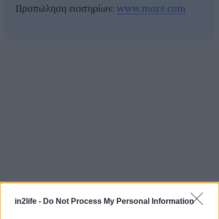
Προπώληση εισιτηρίων:
www.more.com
in2life -
Do Not Process My Personal Information
Αναζήτηση
για...