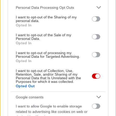
το
flatbeard
(14€) με τον καβουρμά, το αυγό, το
Please note that this website/app uses one or more Google
Personal Data Processing Opt Outs
ανθότυρο και την ψητή ντομάτα. Συνεχίσαμε ένα
services and may gather and store information including but
πιάτο, επιτομή του comfort food αφού οι
not limited to your visit or usage behaviour. You may click to
I want to opt-out of the Sharing of my
personal data.
grant or deny consent to Google and its third-party tags to
ταλιατέλες με τα μοσχαρίσια μάγουλα
(21€) την
Opted In
use your data for below specified purposes in below Google
τρούφα και τη λιεζόν γραβιέρας ήταν η σύγχρονη
consent section.
I want to opt-out of the Sale of my
fine dining εκδοχή της μακαρονάδας με μοσχάρι.
Personal Data.
Opted In
Τόσο οικεία μα συνάμα, τόσο ιδιαίτερη έφερε μια
ανείπωτη χαρά στον ουρανίσκο μας.
I want to opt-out of processing my
Personal Data for Targeted Advertising.
Opted In
Για το τέλος η Striggla μας έκανε
αρνάκι ταλιάτα
I want to opt-out of Collection, Use,
(24€) με θυμάρι, grave και πουρέ λεμονάτης
Retention, Sale, and/or Sharing of my
Personal Data that Is Unrelated with the
φουρνιστής πατάτας επανασυστήνοντάς μας το
Purposes for which it was collected.
Opted Out
αρνάκι λεμονάτο που όλοι αγάπησαν μα κακώς
σνόμπαραν να παρουσιάσουν σε μοντέρνα
Google consents
εστιατόρια.
I want to allow Google to enable storage
related to advertising like cookies on web or