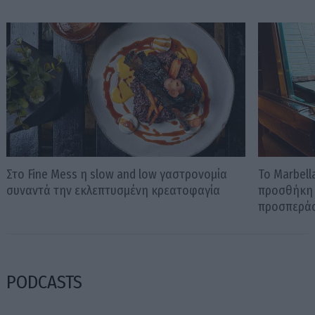
Στο Fine Mess η slow and low γαστρονομία
To Marbella
συναντά την εκλεπτυσμένη κρεατοφαγία
προσθήκη 
προσπεράσ
PODCASTS