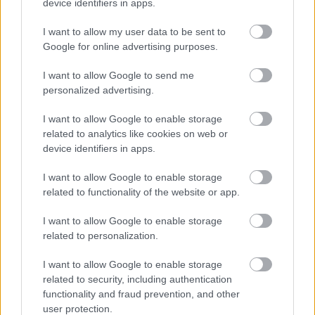
Για ένα πλήρες γεύμα συνοδεία ποτηριού κρασί ο
device identifiers in apps.
λογαριασμός δεν θα ξεπεράσει τα 35-40€ το
I want to allow my user data to be sent to
άτομο.
Google for online advertising purposes.
I want to allow Google to send me
personalized advertising.
I want to allow Google to enable storage
related to analytics like cookies on web or
device identifiers in apps.
Striggla
I want to allow Google to enable storage
Aγ. Κωνσταντίνου 56, τηλ.: 21 6001 7188
related to functionality of the website or app.
I want to allow Google to enable storage
Ιnstagram
related to personalization.
I want to allow Google to enable storage
related to security, including authentication
functionality and fraud prevention, and other
user protection.