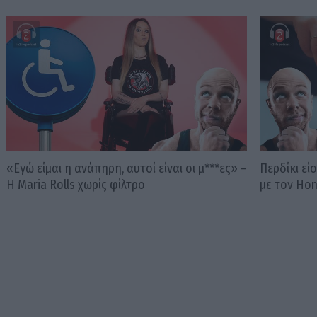
«Εγώ είμαι η ανάπηρη, αυτοί είναι οι μ***ες» –
Περδίκι εί
Η Maria Rolls χωρίς φίλτρο
με τον Ho