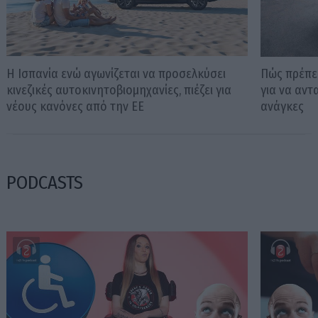
Η Ισπανία ενώ αγωνίζεται να προσελκύσει
Πώς πρέπει
κινεζικές αυτοκινητοβιομηχανίες, πιέζει για
για να αντ
νέους κανόνες από την ΕΕ
ανάγκες
PODCASTS