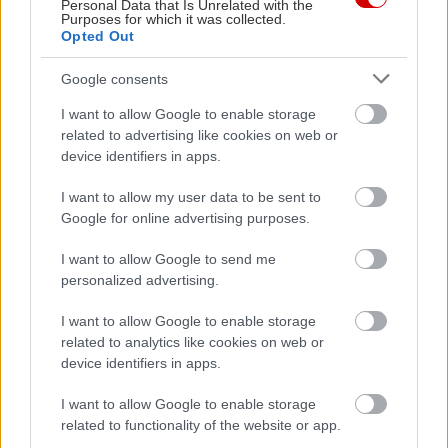
Personal Data that Is Unrelated with the
Purposes for which it was collected.
διαθέσιμη πολύ σύντομα για παραγγελίες στην
Opted Out
Ελλάδα, συνοδευόμενη από τέσσερα χρόνια
εγγύησης και πολύ πλούσιο εξοπλισμό άνεσης και
Google consents
ασφάλειας.
I want to allow Google to enable storage
related to advertising like cookies on web or
device identifiers in apps.
Τι οδηγικές μας εντυπώσεις από την Alfa Romeo
Junior Ibrida Q4, θα δημοσιεύσουμε στις
I want to allow my user data to be sent to
21/3/2024, μόλις ολοκληρωθεί η διαδικασία του
Google for online advertising purposes.
embargo που εχει καθορίσει η Alfa Romeo.
I want to allow Google to send me
personalized advertising.
I want to allow Google to enable storage
related to analytics like cookies on web or
device identifiers in apps.
I want to allow Google to enable storage
related to functionality of the website or app.