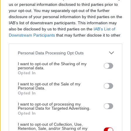
us or personal information disclosed to third parties prior to
δυνατότητες σε εδάφη με χαμηλή πρόσφυση.
your opt-out. You may separately opt-out of the further
disclosure of your personal information by third parties on the
Το «παρών» δίνει επίσης ο επιλογέας οδηγικού
IAB’s list of downstream participants. This information may
also be disclosed by us to third parties on the
IAB’s List of
προφίλ Alfa DNA, που εξασφαλίζει τη δυνατότητα
Downstream Participants
that may further disclose it to other
στο αυτοκίνητο να προσαρμόζεται στις ανάγκες
third parties.
του οδηγού και τις απαιτήσεις του περιβάλλοντος.
Please note that this website/app uses one or more Google
Personal Data Processing Opt Outs
Η επιλογή “Dynamic” εξασφαλίζει τη μέγιστη
services and may gather and store information including but
παροχή ισχύος και σπορ συμπεριφορά, ενώ η
not limited to your visit or usage behaviour. You may click to
I want to opt-out of the Sharing of my
personal data.
grant or deny consent to Google and its third-party tags to
“Natural” είναι η ιδανική για την καθημερινή
Opted In
use your data for below specified purposes in below Google
οδήγηση. Υπάρχει επίσης η “Q4” για συνθήκες
consent section.
I want to opt-out of the Sale of my
χαμηλής πρόσφυσης που μεγιστοποιεί τον έλεγχο
Personal Data.
Opted In
και την ευστάθεια του αυτοκινήτου, ενώ
I want to opt-out of processing my
αντίστοιχα η “Advanced Efficiency” μεγιστοποιεί
Personal Data for Targeted Advertising.
την αποδοτικότητα και την οικονομία καυσίμου.
Opted In
I want to opt-out of Collection, Use,
Retention, Sale, and/or Sharing of my
Η νέα έκδοση της Alfa Romeo Junior θα είναι