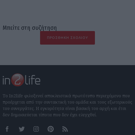
Μπείτε στη συζήτηση
ΠΡΟΣΘΉΚΗ ΣΧΟΛΊΟΥ
Το In2life φιλοξενεί αποκλειστικά πρωτότυπο περιεχόμενο που
προέρχεται από την συντακτική του ομάδα και τους εξωτερικούς
του συνεργάτες. Η εγκυρότητα είναι βασική του αρχή και έτσι
δεν δημοσιεύεται τίποτα που δεν έχει ελεγχθεί.
Facebook
Twitter
Instagram
Pinterest
RSS feeds