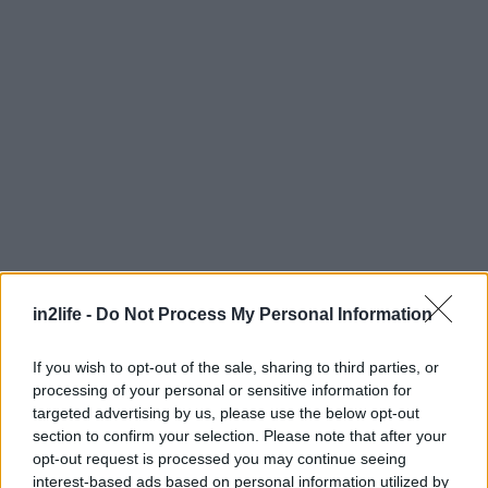
Αναζήτηση
για...
in2life -
Do Not Process My Personal Information
Με την υψηλή απόδοση για κάθε περίπτωση, η
νέα γενιά της τετρακίνησης Q4 δίνει απόλυτη
If you wish to opt-out of the sale, sharing to third parties, or
ελευθερία κινήσεων σε όλους τους οδηγούς.
processing of your personal or sensitive information for
targeted advertising by us, please use the below opt-out
Τόσο σε εκείνους που θέλουν να απολαμβάνουν
section to confirm your selection. Please note that after your
το μέγιστο κράτημα όσο και σε εκείνους που
opt-out request is processed you may continue seeing
θέλουν ένα αυτοκίνητο με διευρυμένες
interest-based ads based on personal information utilized by