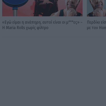
«Εγώ είμαι η ανάπηρη, αυτοί είναι οι μ***ες» –
Περδίκι εί
Η Maria Rolls χωρίς φίλτρο
με τον Ho