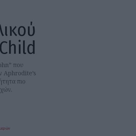
λικού
Child
ohn” που
 Aphrodite’s
ήτητα πιο
οχών.
ημερών