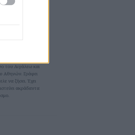
ο του Αιγάλεω και
ου Αθηνών. Γράφει
λε να ζήσει. Έχει
ιστεύει ακράδαντα
όσμο.