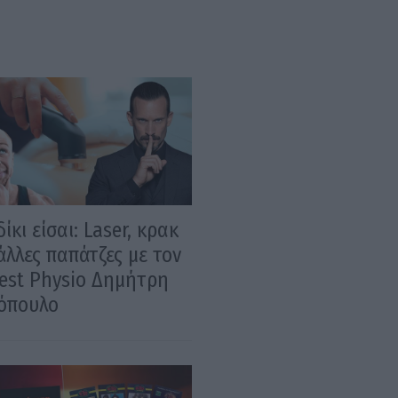
ίκι είσαι: Laser, κρακ
άλλες παπάτζες με τον
est Physio Δημήτρη
όπουλο