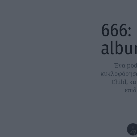
666:
albu
Ένα pod
κυκλοφόρησε
Child, κ
επιδ