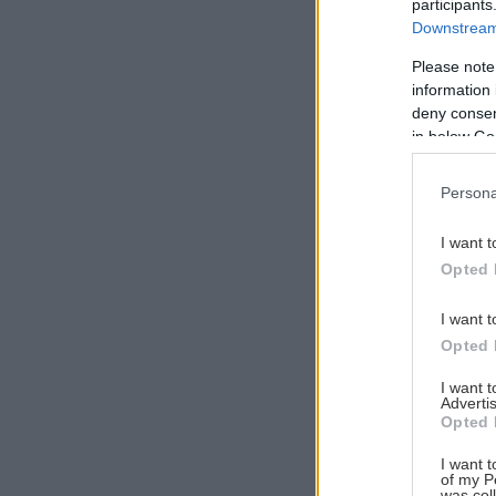
participants
Downstream 
Please note
information 
Αναζήτηση
deny consent
για...
in below Go
Persona
I want t
Opted 
I want t
Opted 
I want 
Advertis
Opted 
I want t
of my P
was col