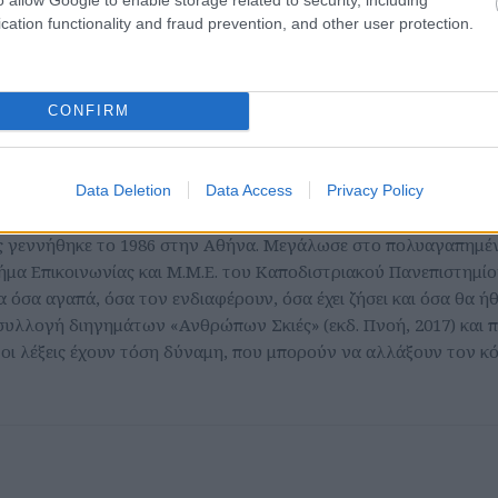
cation functionality and fraud prevention, and other user protection.
CONFIRM
Data Deletion
Data Access
Privacy Policy
Σπύρος Σμυρνής
 γεννήθηκε το 1986 στην Αθήνα. Μεγάλωσε στο πολυαγαπημέν
μα Επικοινωνίας και Μ.Μ.Ε. του Καποδιστριακού Πανεπιστημί
 όσα αγαπά, όσα τον ενδιαφέρουν, όσα έχει ζήσει και όσα θα ήθε
συλλογή διηγημάτων «Ανθρώπων Σκιές» (εκδ. Πνοή, 2017) και π
οι λέξεις έχουν τόση δύναμη, που μπορούν να αλλάξουν τον κ