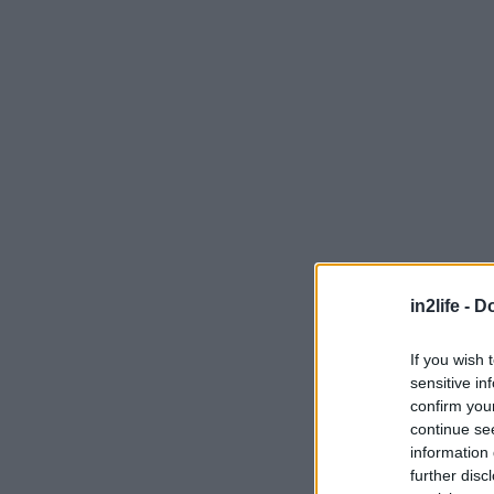
in2life -
Do
If you wish 
sensitive in
confirm you
continue se
information 
further disc