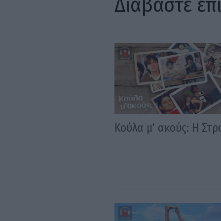
Διαβάστε επ
Κούλα μ' ακούς: Η Στ