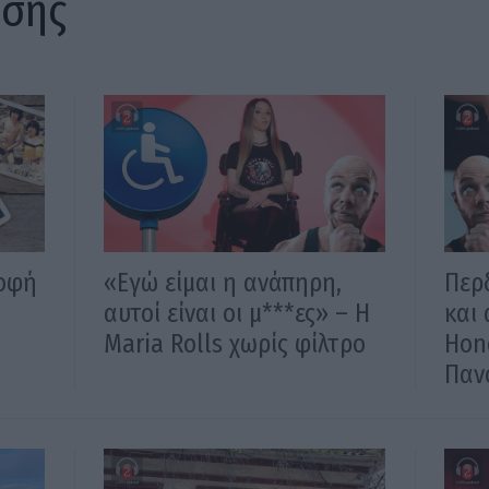
ίσης
ροφή
«Εγώ είμαι η ανάπηρη,
Περδ
αυτοί είναι οι μ***ες» – Η
και 
Maria Rolls χωρίς φίλτρο
Hon
Παν