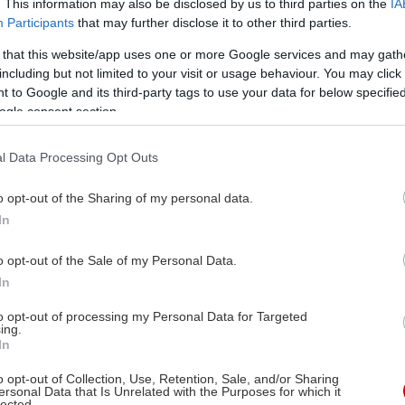
. This information may also be disclosed by us to third parties on the
IA
Participants
that may further disclose it to other third parties.
 that this website/app uses one or more Google services and may gath
including but not limited to your visit or usage behaviour. You may click 
 to Google and its third-party tags to use your data for below specifi
ogle consent section.
l Data Processing Opt Outs
o opt-out of the Sharing of my personal data.
In
o opt-out of the Sale of my Personal Data.
In
to opt-out of processing my Personal Data for Targeted
ing.
In
o opt-out of Collection, Use, Retention, Sale, and/or Sharing
ersonal Data that Is Unrelated with the Purposes for which it
lected.