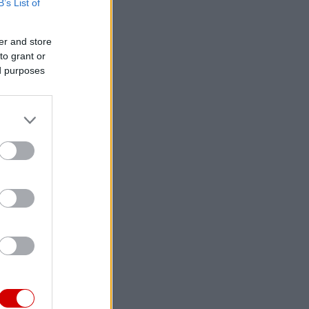
B’s List of
er and store
to grant or
ed purposes