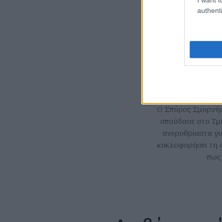
authenti
Ο Σπύρος Σμυρνής
σπούδασε στο Τμή
ανερυθρίαστα για
κυκλοφορήσει τη 
πως 