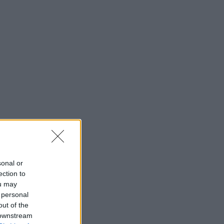
sonal or
ection to
ou may
 personal
out of the
 downstream