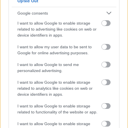
Opted Out
Google consents
I want to allow Google to enable storage
related to advertising like cookies on web or
device identifiers in apps.
I want to allow my user data to be sent to
Google for online advertising purposes.
I want to allow Google to send me
personalized advertising.
I want to allow Google to enable storage
Σπύρος Σμυρνής
related to analytics like cookies on web or
device identifiers in apps.
Ο Σπύρος Σμυρνής γεννήθηκε το 1986 στην Αθήνα.
Μεγάλωσε στο πολυαγαπημένο του Αιγάλεω και σπούδασε
I want to allow Google to enable storage
στο Τμήμα Επικοινωνίας και Μ.Μ.Ε. του Καποδιστριακού
related to functionality of the website or app.
Πανεπιστημίου Αθηνών. Γράφει ανερυθρίαστα για όσα
I want to allow Google to enable storage
αγαπά, όσα τον ενδιαφέρουν, όσα έχει ζήσει και όσα θα ήθελε