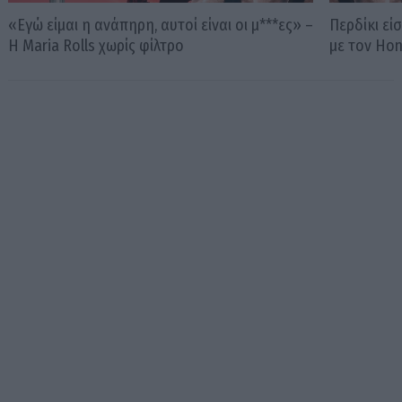
«Εγώ είμαι η ανάπηρη, αυτοί είναι οι μ***ες» –
Περδίκι εί
Η Maria Rolls χωρίς φίλτρο
με τον Ho