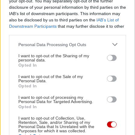
your opt-out. You may separately opt-out of the further
disclosure of your personal information by third parties on the
IAB’s list of downstream participants. This information may
also be disclosed by us to third parties on the
IAB’s List of
Downstream Participants
that may further disclose it to other
third parties.
Please note that this website/app uses one or more Google
Personal Data Processing Opt Outs
services and may gather and store information including but
not limited to your visit or usage behaviour. You may click to
I want to opt-out of the Sharing of my
personal data.
grant or deny consent to Google and its third-party tags to
Opted In
use your data for below specified purposes in below Google
consent section.
I want to opt-out of the Sale of my
Personal Data.
Opted In
I want to opt-out of processing my
Personal Data for Targeted Advertising.
Opted In
I want to opt-out of Collection, Use,
Retention, Sale, and/or Sharing of my
Personal Data that Is Unrelated with the
Purposes for which it was collected.