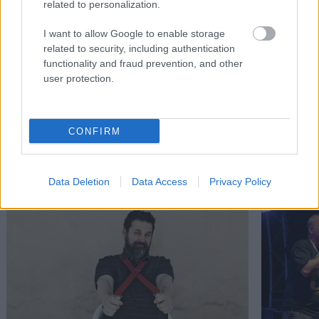
related to personalization.
να ζήσει. Έχει κυκλοφορήσει τη συλλογή διηγημάτων
«Ανθρώπων Σκιές» (εκδ. Πνοή, 2017) και πιστεύει ακράδαντα
I want to allow Google to enable storage
πως οι λέξεις έχουν τόση δύναμη, που μπορούν να αλλάξουν
related to security, including authentication
τον κόσμο.
functionality and fraud prevention, and other
user protection.
CONFIRM
Διαβάστε επίσης
Data Deletion
Data Access
Privacy Policy