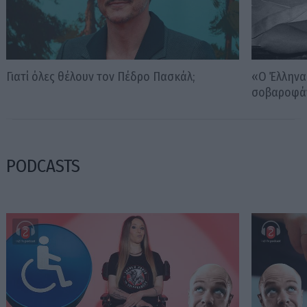
Γιατί όλες θέλουν τον Πέδρο Πασκάλ;
«Ο Έλληνας
σοβαροφά
PODCASTS