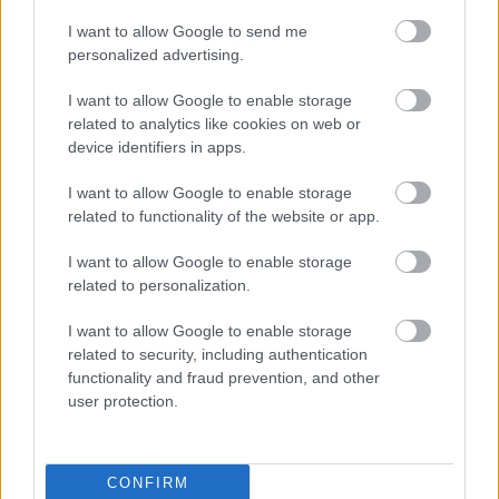
δηλαδή το «Στα κορίτσια λέμε ναι»: Μια φίλη μου
φιλόλογος, μου είπε πες κάτι για τα ναρκωτικά με
I want to allow Google to send me
personalized advertising.
τον τρόπο που θα το έλεγες εσύ, γιατί τα παιδιά σ’
ακούνε. Όλα αυτά που έβαλα μέσα, τις
I want to allow Google to enable storage
related to analytics like cookies on web or
«μπανάνες» και τις «κουκλάρες», τα έβαλα για να
device identifiers in apps.
πω «όχι στην ηρωίνη», «όχι στην κοκαΐνη».
I want to allow Google to enable storage
related to functionality of the website or app.
Αποσπάσματα από συνεντεύξεις του στην
Popaganda, και στα περιοδικά View της
I want to allow Google to enable storage
Καθημερινής, Βαβέλ και Η Πατησίων Ζει.
related to personalization.
I want to allow Google to enable storage
related to security, including authentication
functionality and fraud prevention, and other
user protection.
CONFIRM