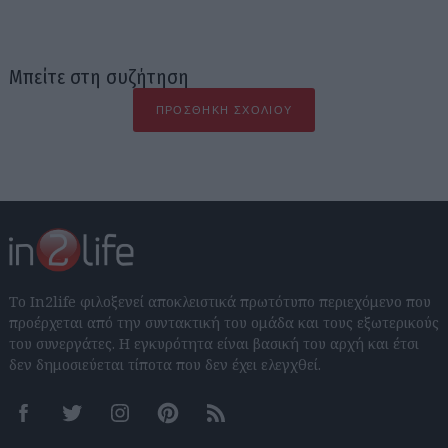
Μπείτε στη συζήτηση
ΠΡΟΣΘΉΚΗ ΣΧΟΛΊΟΥ
Το In2life φιλοξενεί αποκλειστικά πρωτότυπο περιεχόμενο που
προέρχεται από την συντακτική του ομάδα και τους εξωτερικούς
του συνεργάτες. Η εγκυρότητα είναι βασική του αρχή και έτσι
δεν δημοσιεύεται τίποτα που δεν έχει ελεγχθεί.
Facebook
Twitter
Instagram
Pinterest
RSS feeds