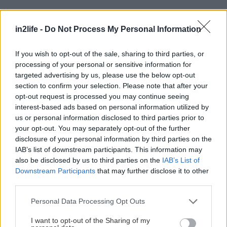
in2life -
Do Not Process My Personal Information
If you wish to opt-out of the sale, sharing to third parties, or
processing of your personal or sensitive information for
targeted advertising by us, please use the below opt-out
section to confirm your selection. Please note that after your
opt-out request is processed you may continue seeing
Βέβαια και ο Χατζιδάκις και ο Θεοδωράκης, μετά
interest-based ads based on personal information utilized by
το πάρτι μου στη Βουλιαγμένη, πήγαν κι έκαναν
us or personal information disclosed to third parties prior to
your opt-out. You may separately opt-out of the further
συναυλία ση λίμνη της Βουλιαγμένης. Δεν πήρε
disclosure of your personal information by third parties on the
δημοσιότητα, αλλά έχει γίνει αυτό το πράγμα.
IAB’s list of downstream participants. This information may
Όπως τρόμαξε το ΚΚΕ, τρόμαξαν κι αυτοί.
also be disclosed by us to third parties on the
IAB’s List of
Downstream Participants
that may further disclose it to other
Σκέφτηκαν «ποιος είναι αυτός ο μπάσταρδος που
third parties.
μαζεύει 80.000 κόσμο στη Βουλιαγμένη;». Εν πάσει
Please note that this website/app uses one or more Google
περιπτώσει, τον Χατζιδάκι τον θεωρώ μέσα στους
Personal Data Processing Opt Outs
services and may gather and store information including but
πέντε καλύτερους συνθέτες του αιώνα που
not limited to your visit or usage behaviour. You may click to
I want to opt-out of the Sharing of my