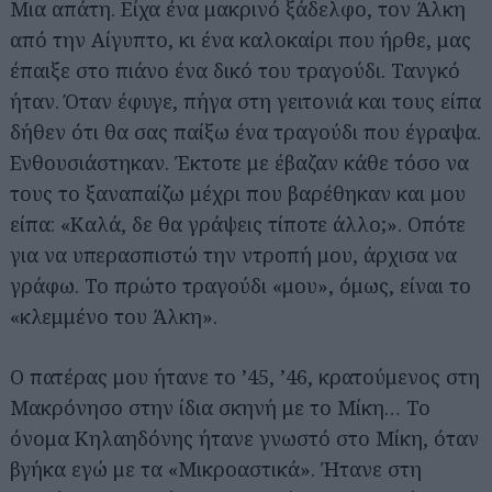
Μια απάτη. Είχα ένα μακρινό ξάδελφο, τον Άλκη
από την Αίγυπτο, κι ένα καλοκαίρι που ήρθε, μας
έπαιξε στο πιάνο ένα δικό του τραγούδι. Τανγκό
ήταν. Όταν έφυγε, πήγα στη γειτονιά και τους είπα
δήθεν ότι θα σας παίξω ένα τραγούδι που έγραψα.
Ενθουσιάστηκαν. Έκτοτε με έβαζαν κάθε τόσο να
τους το ξαναπαίζω μέχρι που βαρέθηκαν και μου
είπα: «Καλά, δε θα γράψεις τίποτε άλλο;». Οπότε
για να υπερασπιστώ την ντροπή μου, άρχισα να
γράφω. Το πρώτο τραγούδι «μου», όμως, είναι το
«κλεμμένο του Άλκη».
Ο πατέρας μου ήτανε το ’45, ’46, κρατούμενος στη
Μακρόνησο στην ίδια σκηνή με το Μίκη… Το
όνομα Κηλαηδόνης ήτανε γνωστό στο Μίκη, όταν
βγήκα εγώ με τα «Μικροαστικά». Ήτανε στη