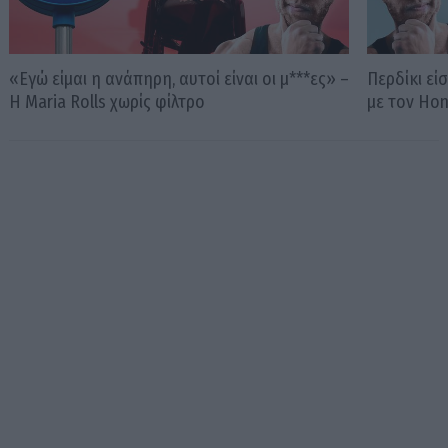
«Εγώ είμαι η ανάπηρη, αυτοί είναι οι μ***ες» –
Περδίκι εί
Η Maria Rolls χωρίς φίλτρο
με τον Ho