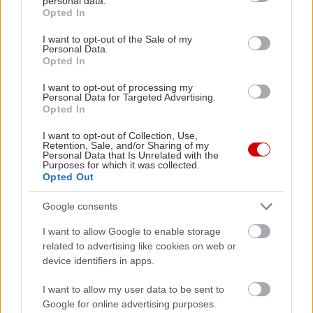
personal data.
πέρασε απ’ αυτούς που έγραψαν τραγούδια.
grant or deny consent to Google and its third-party tags to
Opted In
use your data for below specified purposes in below Google
consent section.
I want to opt-out of the Sale of my
Για την Αθήνα και την Κυψέλη θα σκοτωνόμουν
Personal Data.
ευχαρίστως, φορώντας μάλιστα και ένα άσπρο
Opted In
πουκάμισο. Τι να σκοτωθώ, για την
I want to opt-out of processing my
Personal Data for Targeted Advertising.
Αιτωλοακαρνανία; Είμαι και αγεωγράφητος, δε
Opted In
μου λέει τίποτα.
I want to opt-out of Collection, Use,
Retention, Sale, and/or Sharing of my
Personal Data that Is Unrelated with the
Ήμουνα πάντα εναντίον του διδακτικού,
Purposes for which it was collected.
στρατευμένου τραγουδιού που έχουν κάνει άλλοι,
Opted Out
από τον Θεοδωράκη μέχρι κάποιους επίγονούς
Google consents
του, οι οποίοι δεν άξιζαν και πολλά. Εγώ είμαι
I want to allow Google to enable storage
ένας από την παρέα, που τραγουδάει για την
related to advertising like cookies on web or
παρέα. Λέω ας πούμε, «κάπου την έχουμε
device identifiers in apps.
πατήσει», δε λέω «την έχετε πατήσει». Έτσι
I want to allow my user data to be sent to
έγραψα και τον «Ύμνο των μαύρων σκυλιών»,
Google for online advertising purposes.