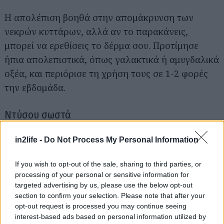
Η απολέπιση βοηθά στην απομάκρυνση των
νεκρών κυττάρων, αλλά αν το παρακάνεις,
μπορεί να ερεθίσεις το δέρμα σου. Προτίμησε
ήπια απολεπιστικά, όπως γαλακτικά ή αμυγδαλικά
οξέα, και περιόρισε τη χρήση τους σε 1-2 φορές
Αναζήτηση
την εβδομάδα.
για...
Ντύσου σωστά
in2life -
Do Not Process My Personal Information
Τα συνθετικά υφάσματα και το μάλλινο μπορούν
να ερεθίσουν το δέρμα σου. Προτίμησε βαμβακερά
If you wish to opt-out of the sale, sharing to third parties, or
ρούχα και χρησιμοποίησε γάντια για να
processing of your personal or sensitive information for
προστατεύσεις τα χέρια σου από το κρύο.
targeted advertising by us, please use the below opt-out
section to confirm your selection. Please note that after your
opt-out request is processed you may continue seeing
Σαν τη συνέπεια δεν έχει
interest-based ads based on personal information utilized by