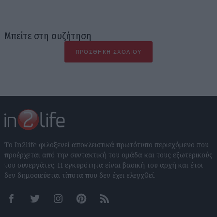
Μπείτε στη συζήτηση
ΠΡΟΣΘΉΚΗ ΣΧΟΛΊΟΥ
Το In2life φιλοξενεί αποκλειστικά πρωτότυπο περιεχόμενο που
προέρχεται από την συντακτική του ομάδα και τους εξωτερικούς
του συνεργάτες. Η εγκυρότητα είναι βασική του αρχή και έτσι
δεν δημοσιεύεται τίποτα που δεν έχει ελεγχθεί.
Facebook
Twitter
Instagram
Pinterest
RSS feeds