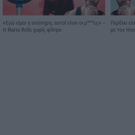
«Εγώ είμαι η ανάπηρη, αυτοί είναι οι μ***ες» –
Περδίκι εί
Η Maria Rolls χωρίς φίλτρο
με τον Ho