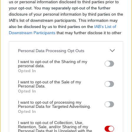
us or personal information disclosed to third parties prior to
Ακολουθώντας αυτές τις συμβουλές, η επιδερμίδα
your opt-out. You may separately opt-out of the further
disclosure of your personal information by third parties on the
σου θα παραμείνει υγιής και λαμπερή όλο τον
IAB’s list of downstream participants. This information may
χειμώνα. Θυμήσου ότι η συνέπεια είναι το κλειδί:
also be disclosed by us to third parties on the
IAB’s List of
μια σταθερή ρουτίνα περιποίησης και οι σωστές
Downstream Participants
that may further disclose it to other
third parties.
συνήθειες θα κάνουν τη διαφορά. Μην ξεχνάς να
ακούς τις ανάγκες του δέρματός σου και να
Please note that this website/app uses one or more Google
Personal Data Processing Opt Outs
services and may gather and store information including but
προσαρμόζεις τη ρουτίνα σου ανάλογα.
not limited to your visit or usage behaviour. You may click to
I want to opt-out of the Sharing of my
personal data.
grant or deny consent to Google and its third-party tags to
Opted In
use your data for below specified purposes in below Google
consent section.
I want to opt-out of the Sale of my
Personal Data.
Opted In
I want to opt-out of processing my
Personal Data for Targeted Advertising.
Opted In
I want to opt-out of Collection, Use,
Retention, Sale, and/or Sharing of my
Personal Data that Is Unrelated with the