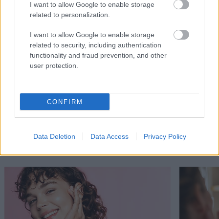
I want to allow Google to enable storage
related to personalization.
I want to allow Google to enable storage
related to security, including authentication
functionality and fraud prevention, and other
user protection.
CONFIRM
Διαβάστε επίσης
Data Deletion
Data Access
Privacy Policy