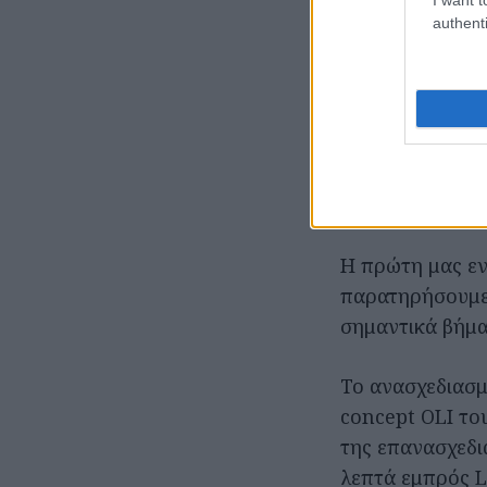
δυο τομείς και 
authenti
Tο Saint-
Η δημοσιογραφι
Ισπανίας. Μόλι
Citroen C4 και 
Η πρώτη μας εν
παρατηρήσουμε 
σημαντικά βήμα
Το ανασχεδιασμ
concept OLI το
της επανασχεδια
λεπτά εμπρός L