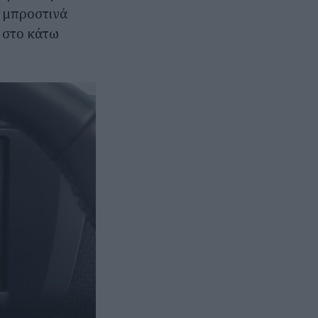
α μπροστινά
 στο κάτω