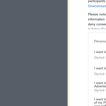
participants
Downstream 
Please note
information 
Αναζήτηση
deny consent
για...
in below Go
Persona
I want t
Opted 
I want t
Opted 
I want 
Advertis
Opted 
I want t
of my P
was col