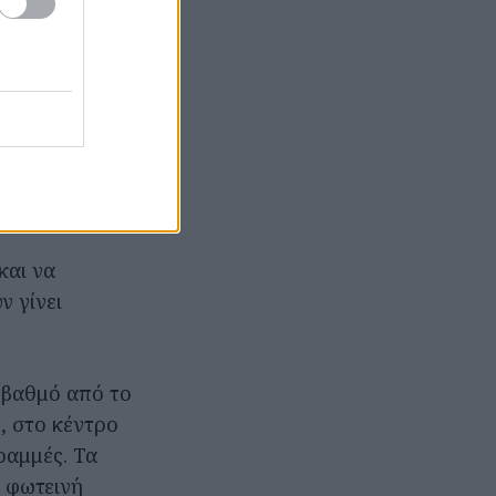
-Tropez της
ειδιά του
και να
ν γίνει
 βαθμό από το
, στο κέντρο
ραμμές. Τα
 φωτεινή