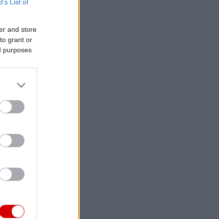
B’s List of
er and store
to grant or
ed purposes