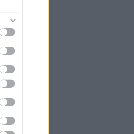
 με τα μούτρα
έλα που μέχρι
ς οι
ν τα
,3 μ. και να
 οδηγήσουμε το
αμε δει για
 γαλλική
ε για την
ομείς, την
σε αυτούς τους