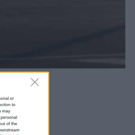
sonal or
ection to
ou may
 personal
out of the
 downstream