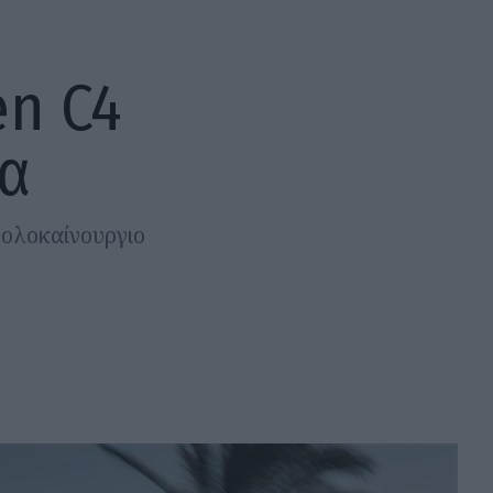
en C4
ία
 ολοκαίνουργιο