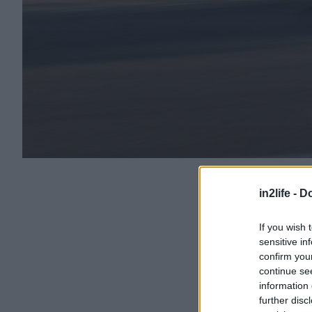
in2life -
Do
If you wish 
sensitive in
confirm you
continue se
information 
further disc