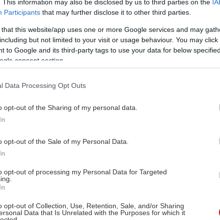
. This information may also be disclosed by us to third parties on the
IA
Participants
that may further disclose it to other third parties.
 that this website/app uses one or more Google services and may gath
including but not limited to your visit or usage behaviour. You may click 
 to Google and its third-party tags to use your data for below specifi
ogle consent section.
l Data Processing Opt Outs
o opt-out of the Sharing of my personal data.
In
o opt-out of the Sale of my Personal Data.
In
to opt-out of processing my Personal Data for Targeted
ing.
In
o opt-out of Collection, Use, Retention, Sale, and/or Sharing
ersonal Data that Is Unrelated with the Purposes for which it
lected.