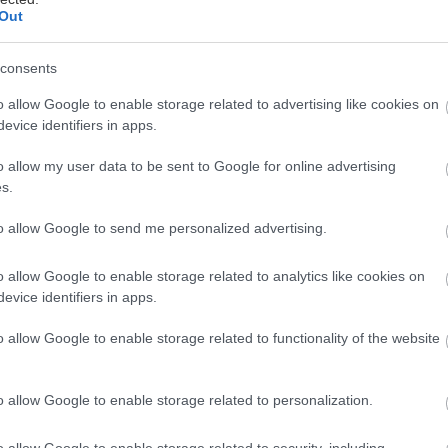
Out
οστολή στην Ισπανία
consents
ήπως ξεχάσαμε τα μικρομεσαία αυτοκίνητα; Πέσαμε
o allow Google to enable storage related to advertising like cookies on
evice identifiers in apps.
τα SUV και αφήσαμε στην άκρη τα μικρομεσαία μοντ
ια μεσουρανούσαν στην ευρωπαϊκή αγορά. Τώρα όμω
o allow my user data to be sent to Google for online advertising
ηχανίες κάνουν μια ακόμη προσπάθεια να αναδείξου
s.
 των οικογενειακών αυτοκίνητων με μήκος γύρω στα 4
to allow Google to send me personalized advertising.
ιλικό τους προφίλ προς το περιβάλλον.
o allow Google to enable storage related to analytics like cookies on
κέψεις, φθάσαμε στη Βαρκελώνη της Ισπανίας για να
evice identifiers in apps.
itroen C4 και C4X, ένα μικρομεσαίο μοντέλο που είχ
o allow Google to enable storage related to functionality of the website
 Διεθνές Σαλόνι Αυτοκίνητου στο Παρίσι 2024. Στη
αμε εντοπίσει τα νέα στοιχεία του και ενημερωθήκαμ
o allow Google to enable storage related to personalization.
 γαλλικής φίρμας να αναβαθμίσει περισσότερο δυο τ
ρεμία. Όπως είναι γνωστό, η Citroen έχει επενδύσει 
o allow Google to enable storage related to security, including