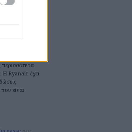
κι όχι τον
τε μια ζωή την
όγο τα βάλαμε
 Βιέννη.
ς περισσότερα
 Η Ryanair έχει
 δώσεις
που είναι
lergasse
στο