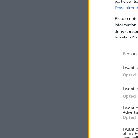
participants
Downstream 
Please note
information 
Αναζήτηση
deny consent
για...
in below Go
Persona
I want t
Opted 
I want t
Opted 
I want 
Advertis
Opted 
I want t
of my P
was col