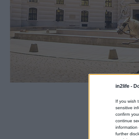
in2life -
Do
If you wish 
sensitive in
confirm you
continue se
information 
further disc