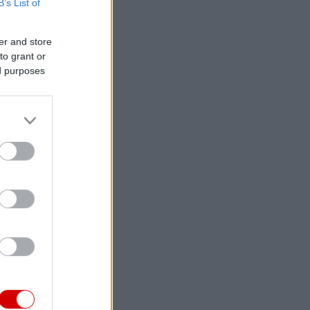
B’s List of
er and store
to grant or
ed purposes