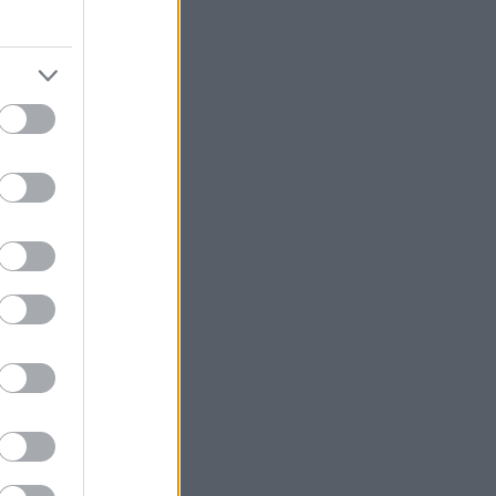
λεί ιδανικό
και της
εταφορών,
 μπαρόκ και
ορείς να
την πολύχρωμη
οσφέρονται για
ωσιάζει με την
λάρωσης
τεσαι κάτι