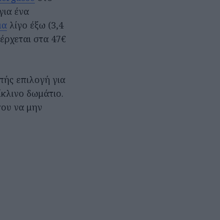
για ένα
μα
λίγο έξω (3,4
έρχεται στα 47€
πής επιλογή για
ίκλινο δωμάτιο.
του να μην