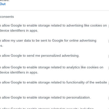
Out
consents
ιέννη, η μαγευτική πρωτεύουσα της Αυστρίας, αποτε
o allow Google to enable storage related to advertising like cookies on
ροορισμό για τους λάτρεις της ιστορίας, της τέχνης 
evice identifiers in apps.
ρχιτεκτονικής. Η πόλη διαθέτει εξαιρετικό δίκτυο μ
αθαρούς δρόμους και εντυπωσιακά κτίρια κλασικής,
o allow my user data to be sent to Google for online advertising
s.
εκτονικής.
to allow Google to send me personalized advertising.
 περιήγηση από την πλατεία του Αγίου Στεφάνου, μπ
o allow Google to enable storage related to analytics like cookies on
καθεδρικό ναό με το επιβλητικό κωδωνοστάσιο και 
evice identifiers in apps.
 εκεί, οι πεζόδρομοι Graben και Kartner Strasse πρ
σεις στα φημισμένα καφέ της περιοχής.
o allow Google to enable storage related to functionality of the website
eldenplatz, το Αυτοκρατορικό Παλάτι Hofburg εντυπ
o allow Google to enable storage related to personalization.
, ενώ οι κήποι Volksgarten προσφέρουν στιγμές χα
ια είδη ρόδων και αριστοκρατικά σιντριβάνια. Σκέφ
o allow Google to enable storage related to security, including