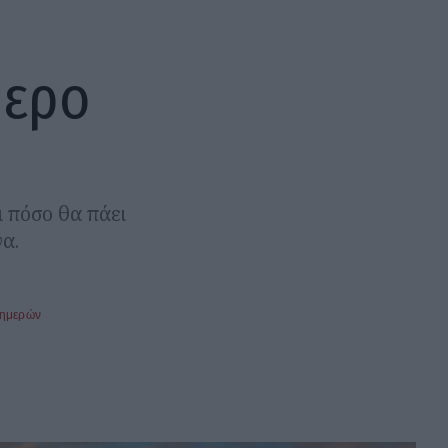
μερο
 πόσο θα πάει
να.
 ημερών