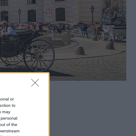
sonal or
ection to
ou may
 personal
out of the
 downstream