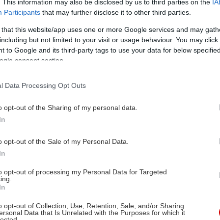
. This information may also be disclosed by us to third parties on the
IA
Participants
that may further disclose it to other third parties.
 that this website/app uses one or more Google services and may gath
including but not limited to your visit or usage behaviour. You may click 
 to Google and its third-party tags to use your data for below specifi
ogle consent section.
l Data Processing Opt Outs
o opt-out of the Sharing of my personal data.
In
o opt-out of the Sale of my Personal Data.
In
to opt-out of processing my Personal Data for Targeted
ing.
In
o opt-out of Collection, Use, Retention, Sale, and/or Sharing
ersonal Data that Is Unrelated with the Purposes for which it
lected.