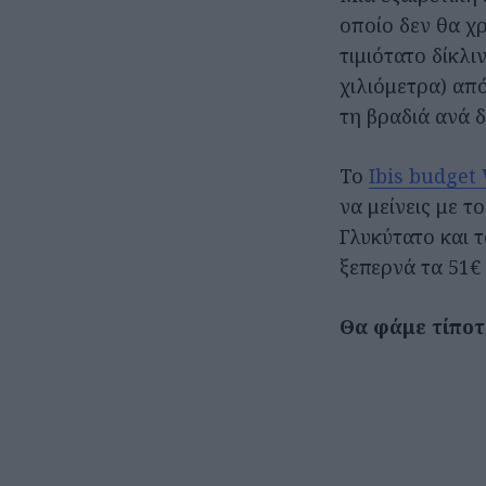
οποίο δεν θα χρ
τιμιότατο δίκλι
χιλιόμετρα) από
τη βραδιά ανά 
Το
Ιbis budget
να μείνεις με τ
Γλυκύτατο και 
ξεπερνά τα 51€ 
Θα φάμε τίποτ