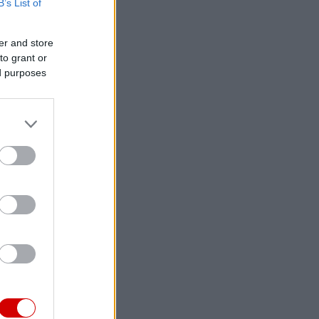
B’s List of
er and store
to grant or
ed purposes