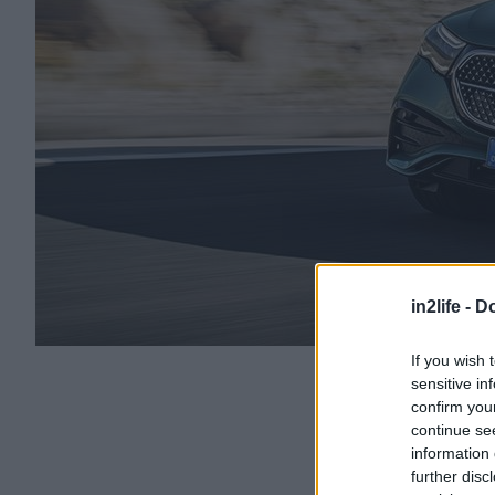
in2life -
Do
If you wish 
sensitive in
confirm you
continue se
information 
further disc