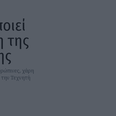
οιεί
η της
ης
θρώπινες, χάρη
 την Τεχνητή