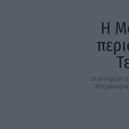
Η M
περι
Τ
Οι συνομιλίες
στη φωνητικ