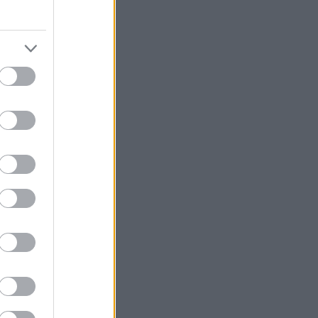
θός MBUX
να μεγάλο φάσμα
οσφέρει
nAI Service και
οπτη
υνεχίζει την
ύρια οχήματα.
ητής
οηθού MBUX με