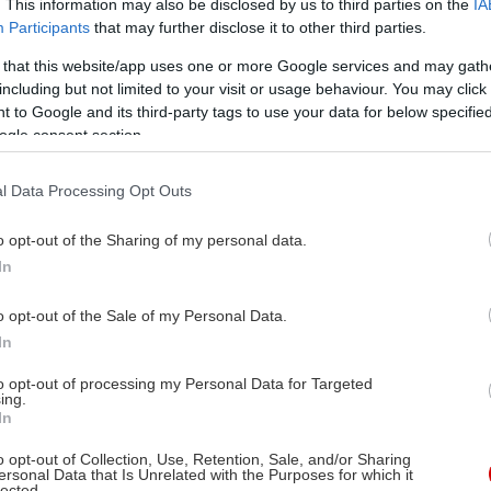
. This information may also be disclosed by us to third parties on the
IA
Participants
that may further disclose it to other third parties.
 that this website/app uses one or more Google services and may gath
including but not limited to your visit or usage behaviour. You may click 
 to Google and its third-party tags to use your data for below specifi
ogle consent section.
l Data Processing Opt Outs
o opt-out of the Sharing of my personal data.
In
o opt-out of the Sale of my Personal Data.
In
to opt-out of processing my Personal Data for Targeted
ing.
In
o opt-out of Collection, Use, Retention, Sale, and/or Sharing
ersonal Data that Is Unrelated with the Purposes for which it
lected.