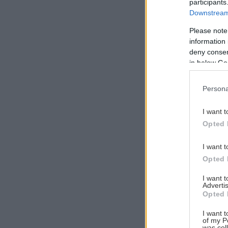
participants
Downstream 
Please note
information 
Αναζήτηση
deny consent
για...
in below Go
Persona
I want t
Opted 
I want t
Opted 
I want 
Advertis
Opted 
I want t
of my P
was col