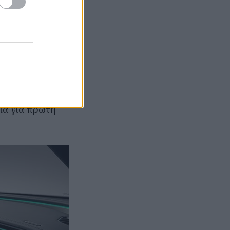
ήσεις σε
ο Microsoft
σιμοποιώντας το
μένο χρόνο η
υ εισήγαγε το
ία για πρώτη