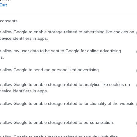
Out
consents
o allow Google to enable storage related to advertising like cookies on
evice identifiers in apps.
ελτιωμένος με Τεχνητή Νοημοσύνη φωνητικός βοη
αρέχει ακριβείς και ενημερωμένες απαντήσεις σε έ
o allow my user data to be sent to Google for online advertising
ρωτήσεων. Η πιο πρόσφατη τεχνολογία ChatGPT πρ
s.
παντήσεις μέσω της υπηρεσίας Microsoft Azure Ope
to allow Google to send me personalized advertising.
ψηφιακής αναζήτησης της Microsoft Bing. Απρόσκ
ε ιστορικό διαλόγου που επιτρέπει ερωτήσεις και σ
o allow Google to enable storage related to analytics like cookies on
ωρεάν ενημέρωση για περισσότερα από τρία εκατομμ
evice identifiers in apps.
o allow Google to enable storage related to functionality of the website
α «γενικών γνώσεων»
o allow Google to enable storage related to personalization.
z αξιοποιεί ακόμα περισσότερο τη δύναμη της Τεχν
) για να αυξήσει τις δυνατότητες του φωνητικού β
o allow Google to enable storage related to security, including