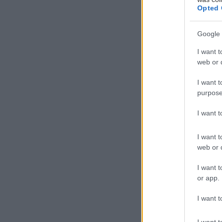
Opted 
Google 
Ο
I want t
web or d
β
π
I want t
ε
purpose
α
I want 
των δεδομένων 
αλληλεπίδραση μ
I want t
επικοινωνία. Δ
web or d
I want t
Νέα λειτουργί
or app.
I want t
Η Mercedes Ben
Νοημοσύνης (ΤΝ
I want t