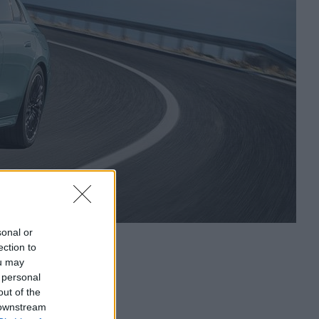
sonal or
ection to
ou may
 personal
out of the
 downstream