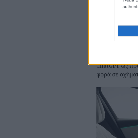
μία νέα λειτου
authenti
Με τη χρήση τη
ερωτήσεις που 
Bing. Στη συνέ
ChatGPT μέσω τ
Mercedes Benz 
ChatGPT ως πρό
φορά σε οχήμα