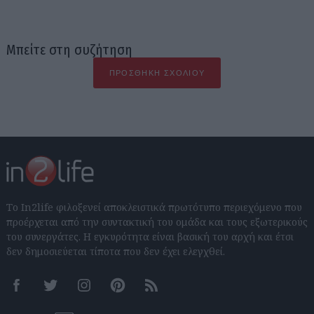
Μπείτε στη συζήτηση
ΠΡΟΣΘΉΚΗ ΣΧΟΛΊΟΥ
Το In2life φιλοξενεί αποκλειστικά πρωτότυπο περιεχόμενο που
προέρχεται από την συντακτική του ομάδα και τους εξωτερικούς
του συνεργάτες. Η εγκυρότητα είναι βασική του αρχή και έτσι
δεν δημοσιεύεται τίποτα που δεν έχει ελεγχθεί.
Facebook
Twitter
Instagram
Pinterest
RSS feeds