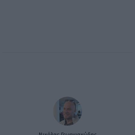
Νικόλας Γεωργιακώδης