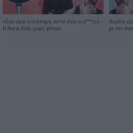
«Εγώ είμαι η ανάπηρη, αυτοί είναι οι μ***ες» –
Περδίκι εί
Η Maria Rolls χωρίς φίλτρο
με τον Ho