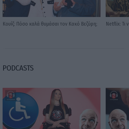
Κουίζ: Πόσο καλά θυμάσαι τον Κακό Βεζύρη;
Νetflix: Τι
PODCASTS