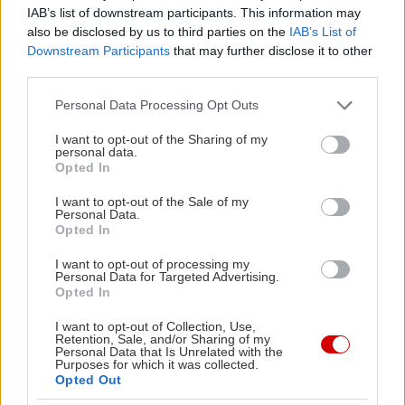
IAB’s list of downstream participants. This information may
Γουίνσλετ), δύο γυναίκες από διαφορετικούς
also be disclosed by us to third parties on the
IAB’s List of
κόσμους, ανταλλάσσουν ζωές. Η χιονισμένη
Downstream Participants
that may further disclose it to other
third parties.
Αγγλία και το πολυσύχναστο Λος Άντζελες
γίνονται ο καμβάς για μια αναζωογονητική
Please note that this website/app uses one or more Google
Personal Data Processing Opt Outs
services and may gather and store information including but
αλλαγή. Όσο οι νέες τους ζωές τις εμπνέουν, ο
not limited to your visit or usage behaviour. You may click to
I want to opt-out of the Sharing of my
έρωτας χτυπάει την πόρτα τους με απρόσμενους
personal data.
grant or deny consent to Google and its third-party tags to
Opted In
τρόπους. Η Άιρις βρίσκει τον έρωτα σε έναν
use your data for below specified purposes in below Google
consent section.
μουσικό του Χόλιγουντ (Τζακ Μπλακ), ενώ η
I want to opt-out of the Sale of my
Personal Data.
Αμάντα γνωρίζει τον γοητευτικό αδερφό της Άιρις
Opted In
(Τζουντ Λο). Η Νάνσι Μάιερς αναλαμβάνει
I want to opt-out of processing my
σενάριο και σκηνοθεσία και το καστ τη βοηθά να
Personal Data for Targeted Advertising.
Opted In
κάνει μια πραγματικά ιδιαίτερη ρομαντική κομεντί.
I want to opt-out of Collection, Use,
Retention, Sale, and/or Sharing of my
Personal Data that Is Unrelated with the
Purposes for which it was collected.
Opted Out