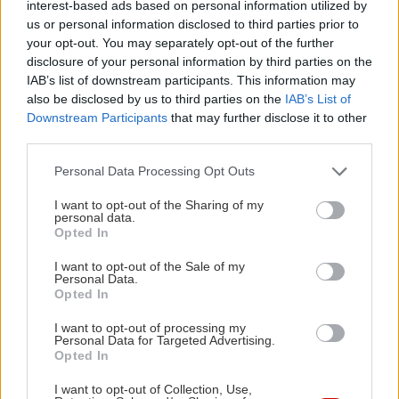
interest-based ads based on personal information utilized by
us or personal information disclosed to third parties prior to
your opt-out. You may separately opt-out of the further
disclosure of your personal information by third parties on the
IAB’s list of downstream participants. This information may
Στο τραπέζι μας βρέθηκε κι ο Γιώργος
also be disclosed by us to third parties on the
IAB’s List of
Στυλιανουδάκης ο οποίος μας μίλησε για την
Downstream Participants
that may further disclose it to other
αγαπημένη του Κρήτη αλλά και τη νησιώτικη
third parties.
κουζίνα που αποτέλεσαν τις βασικές εμπνεύσεις
Please note that this website/app uses one or more Google
Personal Data Processing Opt Outs
του μενού. Όλες οι γεύσεις είχαν την οικειότητα
services and may gather and store information including but
not limited to your visit or usage behaviour. You may click to
I want to opt-out of the Sharing of my
ενός δείπνου μαγειρεμένου από καρδιάς που
personal data.
grant or deny consent to Google and its third-party tags to
καταφέρνει να συμπεριλάβει πολλούς ελληνικούς
Opted In
use your data for below specified purposes in below Google
γαστρονομικούς θησαυρούς και να τους
consent section.
I want to opt-out of the Sale of my
Personal Data.
παρουσιάσει με ένα μικρό twist που κλείνει
Opted In
πονηρά το μάτι στη διεθνή κουζίνα.
I want to opt-out of processing my
Δεσμευτήκαμε ότι την επόμενη φορά θα
Personal Data for Targeted Advertising.
Opted In
δοκιμάσουμε το ταρτάρ Αθηναϊκής (18€) με
φρέσκο ψάρι ημέρας μυρωδικά και ζωμό πράσινου
I want to opt-out of Collection, Use,