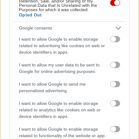
Retention, Sale, and/or Sharing of my
μήλου, το χταπόδι (25€) με πουρέ κρεμμύδι και
Personal Data that Is Unrelated with the
Purposes for which it was collected.
χλωροφίλη θάλασσας και φυσικά το θηριώδες
Opted Out
κοντοσούβλι Wagyu (65€ για δύο άτομα).
Google consents
I want to allow Google to enable storage
related to advertising like cookies on web or
device identifiers in apps.
I want to allow my user data to be sent to
Google for online advertising purposes.
I want to allow Google to send me
personalized advertising.
I want to allow Google to enable storage
related to analytics like cookies on web or
device identifiers in apps.
I want to allow Google to enable storage
related to functionality of the website or app.