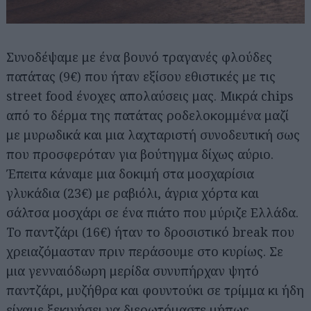
Συνοδέψαμε με ένα βουνό τραγανές φλούδες
πατάτας (9€) που ήταν εξίσου εθιστικές με τις
street food ένοχες απολαύσεις μας. Μικρά chips
από το δέρμα της πατάτας ροδελοκομμένα μαζί
με μυρωδικά και μια λαχταριστή συνοδευτική σως
που προσφερόταν για βούτηγμα δίχως αύριο.
Έπειτα κάναμε μια δοκιμή στα μοσχαρίσια
γλυκάδια (23€) με ραβιόλι, άγρια χόρτα και
σάλτσα μοσχάρι σε ένα πιάτο που μύριζε Ελλάδα.
Το παντζάρι (16€) ήταν το δροσιστικό break που
χρειαζόμασταν πριν περάσουμε στο κυρίως. Σε
μια γενναιόδωρη μερίδα συνυπήρχαν ψητό
παντζάρι, μυζήθρα και φουντούκι σε τρίμμα κι ήδη
είχαμε ξεκινήσει να διερωτόμαστε μήπως