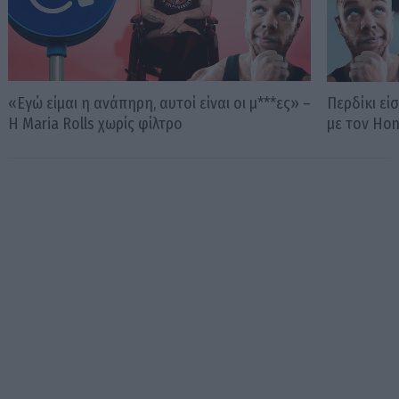
«Εγώ είμαι η ανάπηρη, αυτοί είναι οι μ***ες» –
Περδίκι εί
Η Maria Rolls χωρίς φίλτρο
με τον Ho