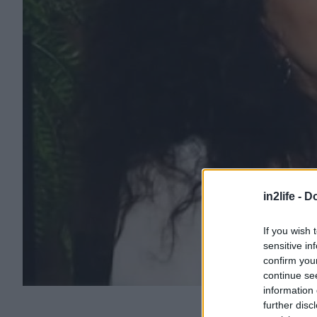
in2life -
Do
If you wish 
sensitive in
confirm you
continue se
information 
further disc