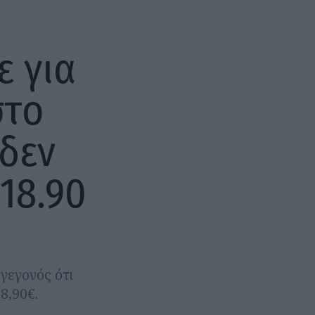
 για
στο
δεν
18.90
γεγονός ότι
8,90€.