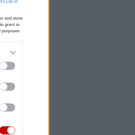
B’s List of
er and store
to grant or
ed purposes