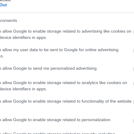
Out
consents
o allow Google to enable storage related to advertising like cookies on
evice identifiers in apps.
o allow my user data to be sent to Google for online advertising
s.
γά σε κάθε πιθανό και απίθανο συνδυασμό, energy 
to allow Google to send me personalized advertising.
ρουτοσαλάτες, σάντουιτς με τα πάντα όλα μέσα (και
ολασμένα Pancakes για να ανεβάσεις το θερμιδόμετ
o allow Google to enable storage related to analytics like cookies on
evice identifiers in apps.
πραντσάδικα του κέντρου της πόλης δεν αστειεύονται
ό ποτέ για πρωτεΐνη και υδατάνθρακα συνηθίζουμε ν
o allow Google to enable storage related to functionality of the website
ερα.
o allow Google to enable storage related to personalization.
ά τον καφέ και το σουβλάκι, πλέον οι τιμές έχουν π
ο μπραντς, αφού πληρώνουμε τα αυγά χρυσάφι. Χαρ
o allow Google to enable storage related to security, including