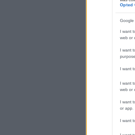
Opted 
Google 
I want t
web or d
I want t
purpose
Α
υ
I want 
φ
κ
I want t
web or d
μ
πεινασμένοι απ
I want t
or app.
θέση στα καλύτ
I want t
Παρόλα αυτά μετ
ανηφόρα και στ
I want t