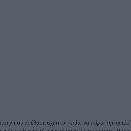
 story που ανέβασε σχετικά: «
πάω να πάρω την ομελέ
ει ένα πάρα πολύ γνωστό μαγαζί για μπραντς. Η ομε