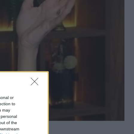
sonal or
ection to
ou may
 personal
out of the
 downstream