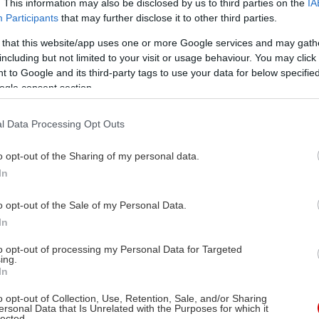
. This information may also be disclosed by us to third parties on the
IA
Participants
that may further disclose it to other third parties.
 that this website/app uses one or more Google services and may gath
including but not limited to your visit or usage behaviour. You may click 
 to Google and its third-party tags to use your data for below specifi
ogle consent section.
l Data Processing Opt Outs
o opt-out of the Sharing of my personal data.
In
o opt-out of the Sale of my Personal Data.
In
to opt-out of processing my Personal Data for Targeted
ing.
In
o opt-out of Collection, Use, Retention, Sale, and/or Sharing
ersonal Data that Is Unrelated with the Purposes for which it
lected.