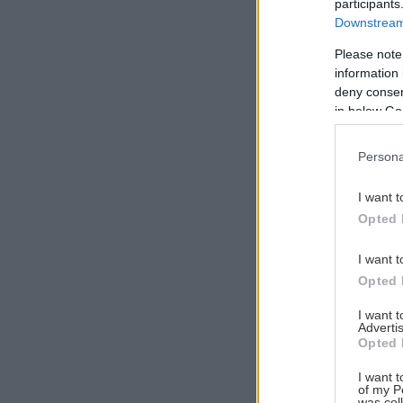
participants
Downstream 
Please note
information 
Αναζήτηση
deny consent
για...
in below Go
Persona
I want t
Opted 
I want t
Opted 
I want 
Advertis
Opted 
I want t
of my P
was col