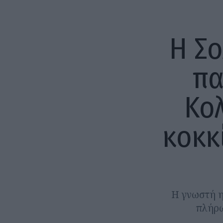
Η Σ
πα
Κο
κοκκ
Η γνωστή η
πλήρω