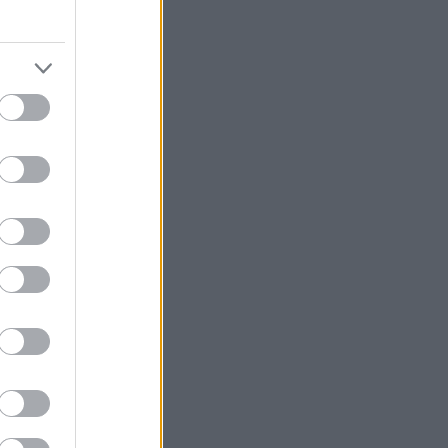
bowls,
 αυγά) και
ρο στα ύψη. Τα
 κι εμείς πιο
α πιάνουμε
άρει την
ακτηριστικό