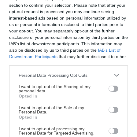
section to confirm your selection. Please note that after your
opt-out request is processed you may continue seeing
Σπύρος Σμυρνής
interest-based ads based on personal information utilized by
us or personal information disclosed to third parties prior to
Ο Σπύρος Σμυρνής γεννήθηκε το 1986 στην Αθήνα.
your opt-out. You may separately opt-out of the further
Μεγάλωσε στο πολυαγαπημένο του Αιγάλεω και σπούδασε
disclosure of your personal information by third parties on the
στο Τμήμα Επικοινωνίας και Μ.Μ.Ε. του Καποδιστριακού
IAB’s list of downstream participants. This information may
also be disclosed by us to third parties on the
IAB’s List of
Πανεπιστημίου Αθηνών. Γράφει ανερυθρίαστα για όσα
Downstream Participants
that may further disclose it to other
αγαπά, όσα τον ενδιαφέρουν, όσα έχει ζήσει και όσα θα ήθελε
third parties.
να ζήσει. Έχει κυκλοφορήσει τη συλλογή διηγημάτων
«Ανθρώπων Σκιές» (εκδ. Πνοή, 2017) και πιστεύει ακράδαντα
Please note that this website/app uses one or more Google
Personal Data Processing Opt Outs
πως οι λέξεις έχουν τόση δύναμη, που μπορούν να αλλάξουν
services and may gather and store information including but
not limited to your visit or usage behaviour. You may click to
I want to opt-out of the Sharing of my
τον κόσμο.
personal data.
grant or deny consent to Google and its third-party tags to
Opted In
use your data for below specified purposes in below Google
consent section.
I want to opt-out of the Sale of my
Personal Data.
Opted In
Διαβάστε επίσης
I want to opt-out of processing my
Personal Data for Targeted Advertising.