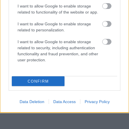
I want to allow Google to enable storage
related to functionality of the website or app.
I want to allow Google to enable storage
related to personalization.
I want to allow Google to enable storage
related to security, including authentication
functionality and fraud prevention, and other
user protection.
«Εγώ είμαι η ανάπηρη, αυτοί είναι οι μ***ες» –
Περδίκι εί
Η Maria Rolls χωρίς φίλτρο
με τον Ho
CONFIRM
Data Deletion
Data Access
Privacy Policy