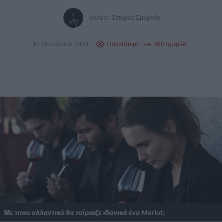
γράφει:
Σπύρος Σμυρνής
10 Οκτωβρίου 2024
Παλαιότερο των 360 ημερών