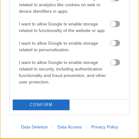
related to analytics like cookies on web or
device identifiers in apps.
PODCASTS
I want to allow Google to enable storage
related to functionality of the website or app.
I want to allow Google to enable storage
related to personalization.
I want to allow Google to enable storage
related to security, including authentication
functionality and fraud prevention, and other
user protection.
«Εγώ είμαι η ανάπηρη, αυτοί είναι οι μ***ες» –
Περδίκι εί
CONFIRM
Η Maria Rolls χωρίς φίλτρο
με τον Ho
Data Deletion
Data Access
Privacy Policy