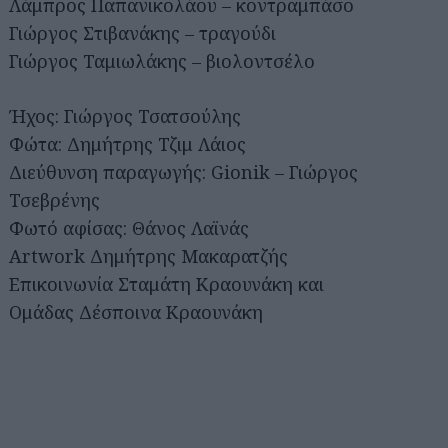
Λάμπρος Παπανικολάου – κοντραμπάσο
Γιώργος Στιβανάκης – τραγούδι
Γιώργος Ταμιωλάκης – βιολοντσέλο
Ήχος: Γιώργος Τσατσούλης
Φώτα: Δημήτρης Τζιμ Λάιος
Διεύθυνση παραγωγής: Gionik – Γιώργος
Τσεβρένης
Φωτό αφίσας: Θάνος Λαϊνάς
Artwork Δημήτρης Μακαρατζής
Επικοινωνία Σταμάτη Κραουνάκη και
Ομάδας Δέσποινα Κραουνάκη