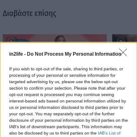
Διαβάστε επίσης
in2life -
Do Not Process My Personal Information
If you wish to opt-out of the sale, sharing to third parties, or
processing of your personal or sensitive information for
targeted advertising by us, please use the below opt-out
section to confirm your selection. Please note that after your
Αναζήτηση
για...
opt-out request is processed you may continue seeing
«Εγώ είμαι η ανάπηρη, αυτοί είναι οι μ***ες» –
Περδίκι εί
interest-based ads based on personal information utilized by
Η Maria Rolls χωρίς φίλτρο
με τον Ho
us or personal information disclosed to third parties prior to
your opt-out. You may separately opt-out of the further
disclosure of your personal information by third parties on the
IAB’s list of downstream participants. This information may
also be disclosed by us to third parties on the
IAB’s List of