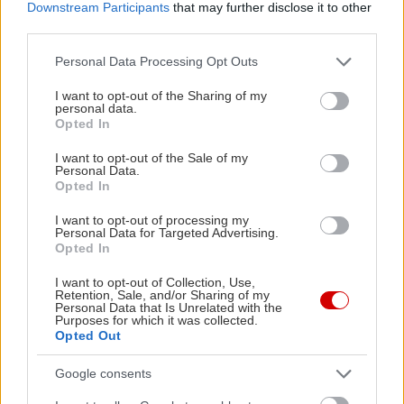
Downstream Participants
that may further disclose it to other
PODCASTS
third parties.
Please note that this website/app uses one or more Google
Personal Data Processing Opt Outs
services and may gather and store information including but
not limited to your visit or usage behaviour. You may click to
I want to opt-out of the Sharing of my
personal data.
grant or deny consent to Google and its third-party tags to
Opted In
use your data for below specified purposes in below Google
consent section.
I want to opt-out of the Sale of my
Personal Data.
Opted In
I want to opt-out of processing my
Personal Data for Targeted Advertising.
Opted In
I want to opt-out of Collection, Use,
«Εγώ είμαι η ανάπηρη, αυτοί είναι οι μ***ες» –
Περδίκι εί
Retention, Sale, and/or Sharing of my
Η Maria Rolls χωρίς φίλτρο
με τον Ho
Personal Data that Is Unrelated with the
Purposes for which it was collected.
Opted Out
Google consents