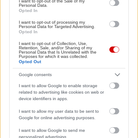
I want to opt-out of the Sale of my
ευρωπαϊκής πολιτιστικής κληρονομιάς. Μέσα από
Personal Data.
Opted In
το φετινό θέμα, φωτίζονται τόσο η υλική όσο και
η άυλη κληρονομιά, αναδεικνύοντας τις κοινές
I want to opt-out of processing my
Personal Data for Targeted Advertising.
αξίες και τις πολιτιστικές συνδέσεις μεταξύ λαών
Opted In
και χωρών που διαμορφώνουν την ευρωπαϊκή
I want to opt-out of Collection, Use,
ταυτότητα.
Retention, Sale, and/or Sharing of my
Personal Data that Is Unrelated with the
Purposes for which it was collected.
Opted Out
Δηλώσεις συμμετοχής
Google consents
Για την παρακολούθηση μίας εκ των ξεναγήσεων,
I want to allow Google to enable storage
είναι απαραίτητη η κράτηση θέσης μέσω e-mail
related to advertising like cookies on web or
στο
boxoffice@n-t.gr
έως και την Τετάρτη 25
device identifiers in apps.
Σεπτεμβρίου. Οι ενδιαφερόμενοι/ες θα πρέπει να
I want to allow my user data to be sent to
αναγράφουν την ημέρα που επιθυμούν να
Google for online advertising purposes.
παρακολουθήσουν την ξενάγηση, το
I want to allow Google to send me
ονοματεπώνυμό τους και τα στοιχεία επικοινωνίας
personalized advertising.