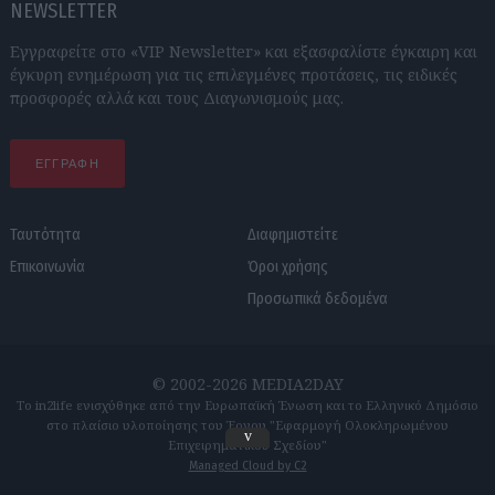
NEWSLETTER
Εγγραφείτε στο «VIP Newsletter» και εξασφαλίστε έγκαιρη και
έγκυρη ενημέρωση για τις επιλεγμένες προτάσεις, τις ειδικές
προσφορές αλλά και τους Διαγωνισμούς μας.
ΕΓΓΡΑΦΗ
Ταυτότητα
Διαφημιστείτε
Επικοινωνία
Όροι χρήσης
Προσωπικά δεδομένα
© 2002-2026 MEDIA2DAY
Το in2life ενισχύθηκε από την Ευρωπαϊκή Ένωση και το Ελληνικό Δημόσιο
στο πλαίσιο υλοποίησης του Έργου "Εφαρμογή Ολοκληρωμένου
v
Επιχειρηματικού Σχεδίου"
Managed Cloud by C2