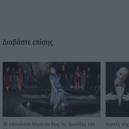
Διαβάστε επίσης
10 σπουδαίοι λόγοι να δεις τις Τρωάδες του
Λευκές νύχ