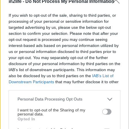
in2life -
Do Not Process My Personal Information
If you wish to opt-out of the sale, sharing to third parties, or
processing of your personal or sensitive information for
targeted advertising by us, please use the below opt-out
section to confirm your selection. Please note that after your
opt-out request is processed you may continue seeing
interest-based ads based on personal information utilized by
us or personal information disclosed to third parties prior to
your opt-out. You may separately opt-out of the further
disclosure of your personal information by third parties on the
IAB’s list of downstream participants. This information may
also be disclosed by us to third parties on the
IAB’s List of
Downstream Participants
that may further disclose it to other
third parties.
Please note that this website/app uses one or more Google
Personal Data Processing Opt Outs
services and may gather and store information including but
Η φετινή επέτειος συμπίπτει με τα 70 χρόνια από
not limited to your visit or usage behaviour. You may click to
I want to opt-out of the Sharing of my
personal data.
grant or deny consent to Google and its third-party tags to
την υπογραφή της Ευρωπαϊκής Πολιτιστικής
Opted In
use your data for below specified purposes in below Google
Σύμβασης, η οποία ενθαρρύνει την προώθηση της
consent section.