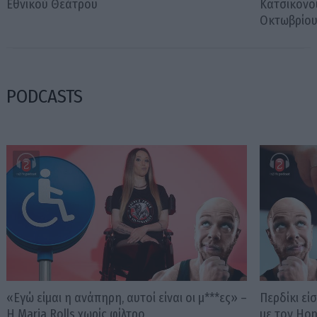
Εθνικού Θεάτρου
Κατσικονο
Οκτωβρίο
PODCASTS
«Εγώ είμαι η ανάπηρη, αυτοί είναι οι μ***ες» –
Περδίκι εί
Η Maria Rolls χωρίς φίλτρο
με τον Ho