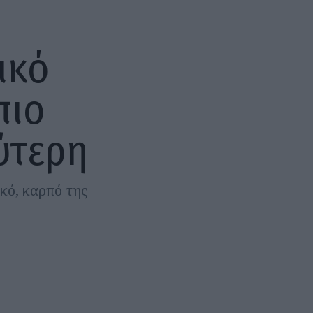
ικό
πιο
ύτερη
ικό, καρπό της