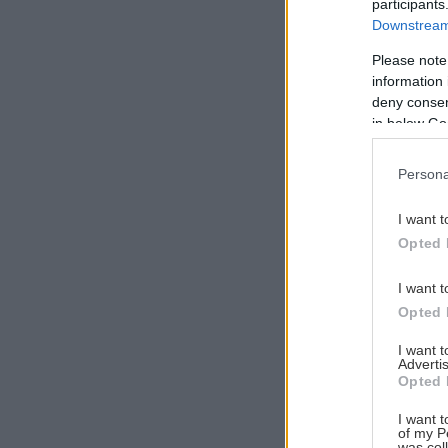
participants
Downstream 
Please note
information 
Αναζήτηση
deny consent
για...
in below Go
Persona
I want t
Opted 
I want t
Opted 
I want 
Advertis
Opted 
I want t
of my P
was col