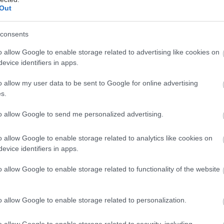
Out
consents
ό το αυτοκίνητο στο cloud, η Volvo επεκτείνει τη σ
o allow Google to enable storage related to advertising like cookies on
evice identifiers in apps.
VIDIA. Η Volvo, αναπτύσσει την ανθρωποκεντρική 
ημιουργεί αξία και κάνει τα αυτοκίνητα πιο ασφαλή 
o allow my user data to be sent to Google for online advertising
αλύτερη, χωρίς συμβιβασμούς στην ασφάλεια.
s.
to allow Google to send me personalized advertising.
υηδικά αυτοκίνητα, βασισμένα σε εξαιρετικά προηγμ
εια επόμενης γενιάς, συνδεσιμότητα, δεδομένα και 
o allow Google to enable storage related to analytics like cookies on
όλα μαζί σε ένα προϊόν. Ο οδικός χάρτης της μάρκας
evice identifiers in apps.
πίτευξη ισορροπίας ανάμεσα στην εσωτερική εξέλιξη
o allow Google to enable storage related to functionality of the website
ασίες με παγκόσμιους τεχνολογικούς ηγέτες, ώστε 
ο με ταχύτητα όσο και με την τελευταία λέξη της τε
o allow Google to enable storage related to personalization.
 από το λογισμικό
o allow Google to enable storage related to security, including