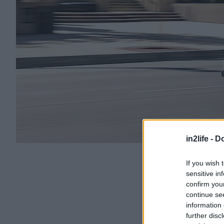
in2life -
Do
If you wish 
sensitive in
confirm you
continue se
information 
further disc