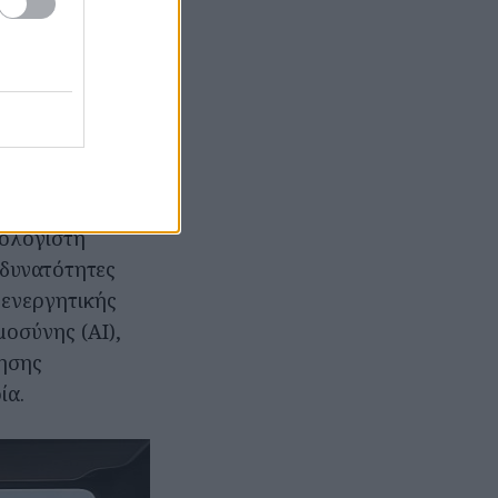
ροσδιορίζεται
πολογιστή, που
ο πρωτοποριακό
ται από την
οκύκλωμα
ομμύρια
πολογιστή
 δυνατότητες
 ενεργητικής
οσύνης (ΑΙ),
ησης
ία.