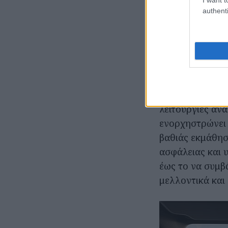
authenti
Το νέο Volvo E
από το λογισμικ
επετεύχθη χάρη
για τον κλάδο 
πλατφόρμα NVI
(system-on-a-ch
λειτουργίες αν
ενορχηστρώνει 
βαθιάς εκμάθησ
ασφάλειας και 
έως το να συμβ
μελλοντικά και