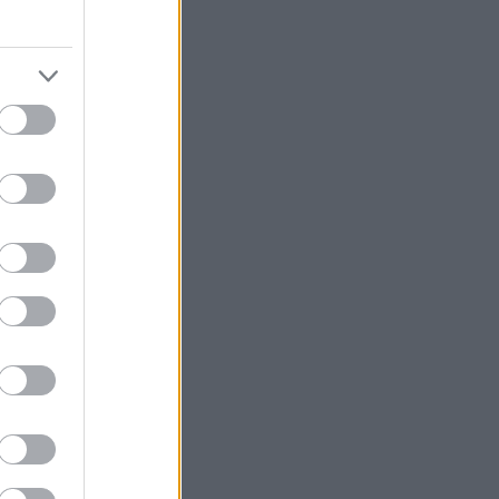
υνεργασία με την
τεχνολογία που
και τη ζωή
ένο λογισμικό,
λογισμικό,
 για την
 και τις
να μπορούμε να
χνολογίας.