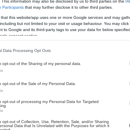
. This information may also be disclosed by us to third parties on the
IA
Participants
that may further disclose it to other third parties.
 that this website/app uses one or more Google services and may gath
including but not limited to your visit or usage behaviour. You may click 
 to Google and its third-party tags to use your data for below specifi
ogle consent section.
l Data Processing Opt Outs
o opt-out of the Sharing of my personal data.
In
o opt-out of the Sale of my Personal Data.
In
to opt-out of processing my Personal Data for Targeted
ing.
In
o opt-out of Collection, Use, Retention, Sale, and/or Sharing
ersonal Data that Is Unrelated with the Purposes for which it
lected.