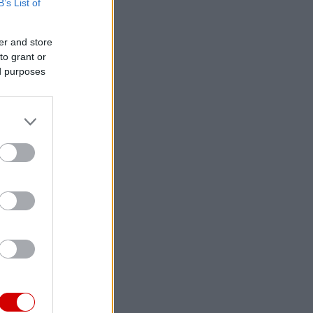
B’s List of
er and store
to grant or
ed purposes