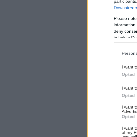
participants
Downstream 
Please note
information 
Αναζήτηση
deny consent
για...
in below Go
Persona
I want t
Opted 
I want t
Opted 
I want 
Advertis
Opted 
I want t
of my P
was col