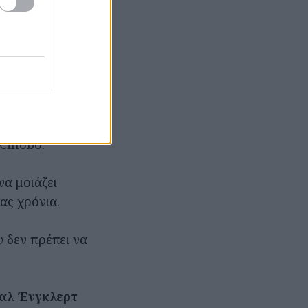
καιριού,
χειλίζουν
αινία για
ηνοθέτης της.
τέγραψε
πεία του
 Cinobo.
να μοιάζει
ας χρόνια.
 δεν πρέπει να
αλ Ένγκλερτ