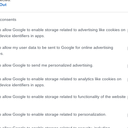
Out
consents
πιστροφή στην πόλη θα είναι φέτος κινηματογραφική
όνο τα βράδια που θα δεις τα τελευταία θερινά σινεμ
o allow Google to enable storage related to advertising like cookies on
evice identifiers in apps.
λλά και τα άλλα, εκείνα που θα μείνεις σπίτι. Το Cin
ροντίσει για αυτό, με ταινιάρες που έχασες τους τελ
o allow my user data to be sent to Google for online advertising
α ξαναδείς από την άνεση του καναπέ σου.
s.
to allow Google to send me personalized advertising.
 του μήνα ξεχωρίζει ο προπέρσινος Χρυσός Φοίνικας
 Θλίψης, με τον Ρούμπεν Έστλουν να δίνει τον καλύτ
o allow Google to enable storage related to analytics like cookies on
υ εαυτό, καθώς καταπιάνεται για άλλη μια φορά με τ
evice identifiers in apps.
έτσι, έχουμε μια απολαυστική μαύρη κωμωδία που βά
o allow Google to enable storage related to functionality of the website
αρξ, τον καταναλωτισμό και τις… σωματικές εκκρίσε
 Χιλιαδούς.
o allow Google to enable storage related to personalization.
ένο Πολύδροσο, η πρόσφατη ταινία του The Boy - 
o allow Google to enable storage related to security, including