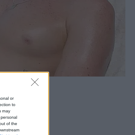
sonal or
ection to
ou may
 personal
out of the
 downstream