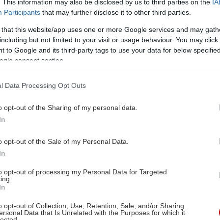
. This information may also be disclosed by us to third parties on the
IA
Participants
that may further disclose it to other third parties.
 that this website/app uses one or more Google services and may gath
including but not limited to your visit or usage behaviour. You may click 
 to Google and its third-party tags to use your data for below specifi
ogle consent section.
l Data Processing Opt Outs
o opt-out of the Sharing of my personal data.
In
o opt-out of the Sale of my Personal Data.
In
to opt-out of processing my Personal Data for Targeted
ing.
In
o opt-out of Collection, Use, Retention, Sale, and/or Sharing
ersonal Data that Is Unrelated with the Purposes for which it
lected.