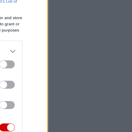
B’s List of
er and store
to grant or
ed purposes