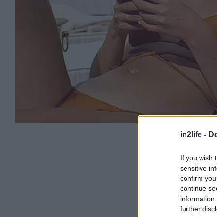
in2life -
Do
If you wish 
sensitive in
confirm you
continue se
information 
further disc