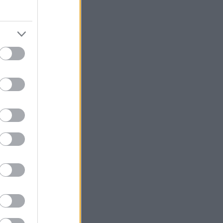
, κι αυτό όχι
ά της σαιζόν,
obo έχει
ευταίους μήνες
 των Καννών,
ερο
ην ταξική
ζει στο
ις, με φόντο
Αλέξανδρου