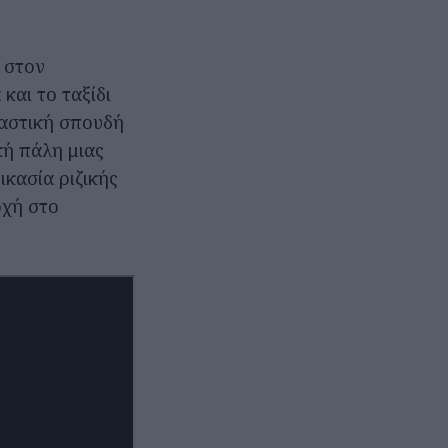
 στον
και το ταξίδι
παστική σπουδή
κή πάλη μιας
ικασία ριζικής
οχή στο