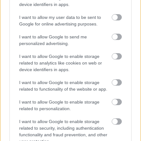
device identifiers in apps.
I want to allow my user data to be sent to
Google for online advertising purposes.
I want to allow Google to send me
personalized advertising.
I want to allow Google to enable storage
related to analytics like cookies on web or
device identifiers in apps.
I want to allow Google to enable storage
Η κάποτε ισχυρή αυτοκινητοβιομηχανία της
Η Ford επ
related to functionality of the website or app.
Γερμανίας βρίσκεται σε κρίση. Τι θα χρειαστεί
τους ποιοτ
για να διορθωθεί;
I want to allow Google to enable storage
related to personalization.
I want to allow Google to enable storage
related to security, including authentication
PODCASTS
functionality and fraud prevention, and other