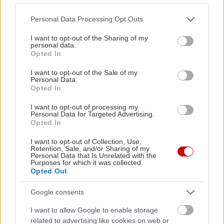
Please note that this website/app uses one or more Google
Personal Data Processing Opt Outs
services and may gather and store information including but
not limited to your visit or usage behaviour. You may click to
I want to opt-out of the Sharing of my
personal data.
grant or deny consent to Google and its third-party tags to
Opted In
use your data for below specified purposes in below Google
consent section.
I want to opt-out of the Sale of my
Personal Data.
Opted In
I want to opt-out of processing my
Personal Data for Targeted Advertising.
Opted In
I want to opt-out of Collection, Use,
Retention, Sale, and/or Sharing of my
Personal Data that Is Unrelated with the
Purposes for which it was collected.
Opted Out
Google consents
I want to allow Google to enable storage
Διαβάστε επίσης
related to advertising like cookies on web or