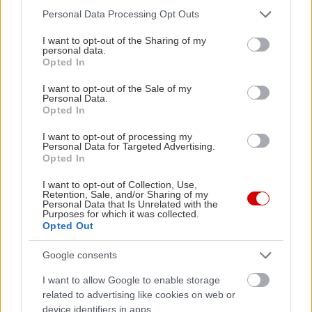
Please note that this website/app uses one or more Google
Personal Data Processing Opt Outs
Οι Datfunkband περιπλανιoύνται με μαεστρία
services and may gather and store information including but
ανάμεσα σε funk, blues και jazz επιρροές
not limited to your visit or usage behaviour. You may click to
I want to opt-out of the Sharing of my
personal data.
δημιουργώντας έναν ιδιαίτερο ήχο. Στο πάρτι
grant or deny consent to Google and its third-party tags to
Opted In
use your data for below specified purposes in below Google
στην Πλατεία για τη λήξη του προγράμματος της
consent section.
I want to opt-out of the Sale of my
Πειραιώς 260, ο Αστέριος Παπασταματάκης στο
Personal Data.
Opted In
hammond organ και ο Μιχάλης Καπηλίδης στα
ντραμς ενώνουν τις δυνάμεις τους με τον
I want to opt-out of processing my
Personal Data for Targeted Advertising.
Δημήτρη Σχίζα στην κιθάρα, τον Βασίλη
Opted In
Ξενόπουλο στο σαξόφωνο και την Αλεξάνδρα
I want to opt-out of Collection, Use,
Σιετή στο τραγούδι, αναμειγνύοντας την
Retention, Sale, and/or Sharing of my
Personal Data that Is Unrelated with the
αισθησιακή ενέργεια της φανκ με τη διαχρονική
Purposes for which it was collected.
Opted Out
ποιότητα της τζαζ.
Google consents
I want to allow Google to enable storage
related to advertising like cookies on web or
device identifiers in apps.