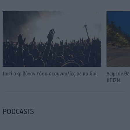
Γιατί ακριβύναν τόσο οι συναυλίες ρε παιδιά;
Δωρεάν θερ
ΚΠΙΣΝ
PODCASTS