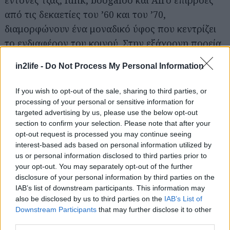
έντονες τζαζ, funk, boogaloo και Afro επιρροές
από τις δεκαετίες του ’60 και του ’70,
διαμορφώνουν ένα μοναδικό ύφος που κεντρίζει
το ενδιαφέρον του κοινού. Στην εξάχρονη πορεία
τους έχουν κάνει εκατοντάδες συναυλίες και
in2life -
Do Not Process My Personal Information
πολλές συνεργασίες με εκλεκτούς μουσικούς,
δημιουργώντας με κάθε τους εμφάνιση μια
If you wish to opt-out of the sale, sharing to third parties, or
μοναδική εμπειρία. Στην Πειραιώς 260 θα
processing of your personal or sensitive information for
targeted advertising by us, please use the below opt-out
παρουσιάσουν κομμάτια από τον πρώτο τους
section to confirm your selection. Please note that after your
δίσκο, κάποια ακυκλοφόρητα έργα, καθώς και
opt-out request is processed you may continue seeing
αγαπημένες διασκευές, υποσχόμενοι ένα
interest-based ads based on personal information utilized by
us or personal information disclosed to third parties prior to
αξέχαστο μουσικό ταξίδι!
your opt-out. You may separately opt-out of the further
disclosure of your personal information by third parties on the
Datfunkband feat. Alexandra Sieti
IAB’s list of downstream participants. This information may
also be disclosed by us to third parties on the
IAB’s List of
Downstream Participants
that may further disclose it to other
25 Ιουλίου στον υπαίθριο χώρο της Πειραιώς 260
third parties.