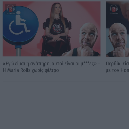
«Εγώ είμαι η ανάπηρη, αυτοί είναι οι μ***ες» –
Περδίκι εί
Η Maria Rolls χωρίς φίλτρο
με τον Ho