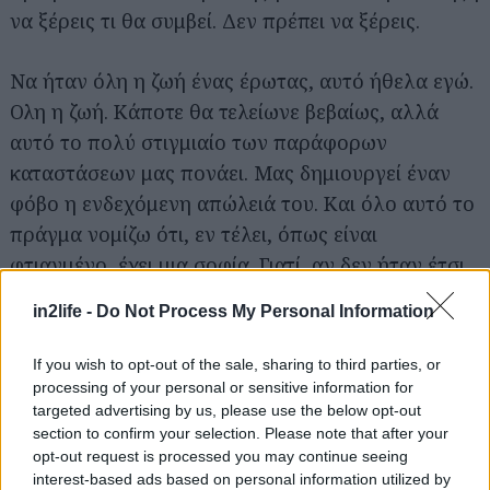
να ξέρεις τι θα συμβεί. Δεν πρέπει να ξέρεις.
Να ήταν όλη η ζωή ένας έρωτας, αυτό ήθελα εγώ.
Αναζήτηση
Ολη η ζωή. Κάποτε θα τελείωνε βεβαίως, αλλά
για...
αυτό το πολύ στιγμιαίο των παράφορων
καταστάσεων μας πονάει. Μας δημιουργεί έναν
φόβο η ενδεχόμενη απώλειά του. Και όλο αυτό το
πράγμα νομίζω ότι, εν τέλει, όπως είναι
φτιαγμένο, έχει μια σοφία. Γιατί, αν δεν ήταν έτσι,
ίσως να επικρατούσε τελικά μια κούραση, η οποία
in2life -
Do Not Process My Personal Information
τώρα δεν προφταίνει να δράσει. Ερχεται το νέο
πλάσμα, το ξεκούραστο, το διψασμένο να ζήσει
If you wish to opt-out of the sale, sharing to third parties, or
αυτό όλο το ψέμα που είναι ο βίος μας. Γιατί περί
processing of your personal or sensitive information for
targeted advertising by us, please use the below opt-out
ενός ψέματος πρόκειται, ενός ψέματος το οποίο
section to confirm your selection. Please note that after your
διαρκεί άλλοτε πολλά χρόνια, άλλοτε λίγα.
opt-out request is processed you may continue seeing
Βέβαια, αν μου λέγανε, θα ήθελες τώρα να
interest-based ads based on personal information utilized by