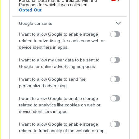
Personal Data that Is Unrelated with the
σε τραβήξει, το γεμάτο ή το άδειο. Και για την
Purposes for which it was collected.
Opted Out
επιλογή σου αυτή δεν φταις εσύ. Η φύση σε κάνει
έτσι, τα χιλιάδες κύτταρα που προηγήθηκαν, που
Google consents
σε προγραμμάτισαν, που σε άλλαξαν και σε
I want to allow Google to enable storage
διαμόρφωσαν. Ολο αυτό το μυστηριώδες πράγμα.
related to advertising like cookies on web or
device identifiers in apps.
Που ονομάζουμε πεπρωμένο.
I want to allow my user data to be sent to
Αποσπάσματα από συνεντεύξεις της στην
Google for online advertising purposes.
Καθημερινή
και στη
Lifo
I want to allow Google to send me
personalized advertising.
I want to allow Google to enable storage
related to analytics like cookies on web or
device identifiers in apps.
I want to allow Google to enable storage
related to functionality of the website or app.