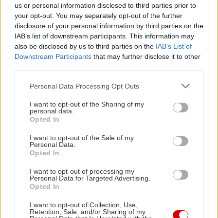
us or personal information disclosed to third parties prior to
ξαναγεννηθείς και να μην είσαι μπλεγμένη με
your opt-out. You may separately opt-out of the further
αυτό το ψέμα; Τώρα ναι, δεν θα είμαι, γιατί είμαι
disclosure of your personal information by third parties on the
δεμένη με ό,τι υπήρξε.
IAB’s list of downstream participants. This information may
also be disclosed by us to third parties on the
IAB’s List of
Downstream Participants
that may further disclose it to other
Δεν κοιτάζω το ρολόι μου, αλλά θα σου πω το
third parties.
εξής. Αν είχα ένα παλιό ρολόι που πάει συνεχώς
Please note that this website/app uses one or more Google
Personal Data Processing Opt Outs
δύο δευτερόλεπτα πίσω, αυτή την καραβάνα θα
services and may gather and store information including but
φορούσα. Ακριβώς διότι, αν πολλαπλασιάσεις δύο
not limited to your visit or usage behaviour. You may click to
I want to opt-out of the Sharing of my
personal data.
grant or deny consent to Google and its third-party tags to
δευτερόλεπτα κάθε μέρα πίσω, σκέψου πόσο
Opted In
use your data for below specified purposes in below Google
χρόνο κερδίζεις. Ο χρόνος είναι κάτι που δεν
consent section.
I want to opt-out of the Sale of my
κερδίζεται με τίποτα παρά μόνο εάν ξεχάσεις.
Personal Data.
Opted In
Διότι μαζί μ’ αυτό θα έχεις ξεχάσει ότι χάνεται κι
αυτός. Η καλή μέθοδος είναι να ξεχνάς. Αν πάλι
I want to opt-out of processing my
Personal Data for Targeted Advertising.
ξεχνάς, είσαι ένα κενό δοχείο που δεν ξέρεις σε τι
Opted In
χρησιμεύει. Δηλαδή ποτέ δεν είναι έτσι και μόνο
I want to opt-out of Collection, Use,
έτσι τα πράγματα. Είναι έτσι και αλλιώς. Και ό,τι
Retention, Sale, and/or Sharing of my