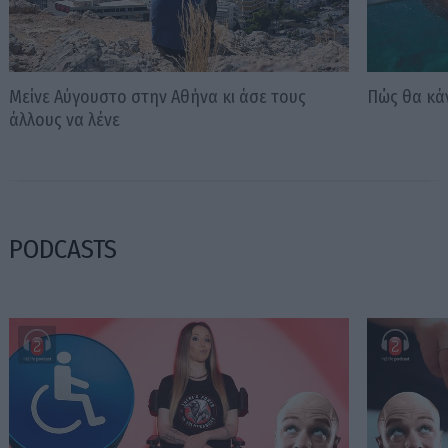
Μείνε Αύγουστο στην Αθήνα κι άσε τους
Πώς θα κά
άλλους να λένε
PODCASTS