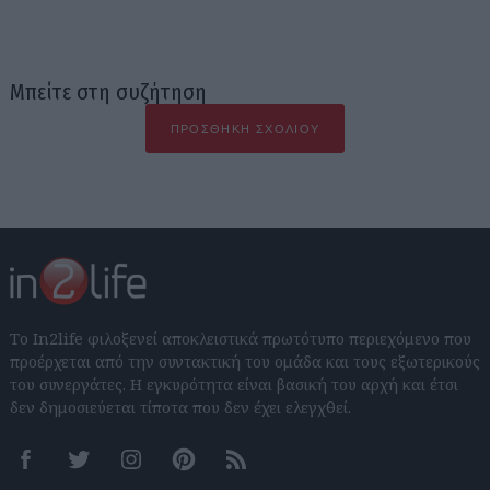
Μπείτε στη συζήτηση
ΠΡΟΣΘΉΚΗ ΣΧΟΛΊΟΥ
Το In2life φιλοξενεί αποκλειστικά πρωτότυπο περιεχόμενο που
προέρχεται από την συντακτική του ομάδα και τους εξωτερικούς
του συνεργάτες. Η εγκυρότητα είναι βασική του αρχή και έτσι
δεν δημοσιεύεται τίποτα που δεν έχει ελεγχθεί.
Facebook
Twitter
Instagram
Pinterest
RSS feeds