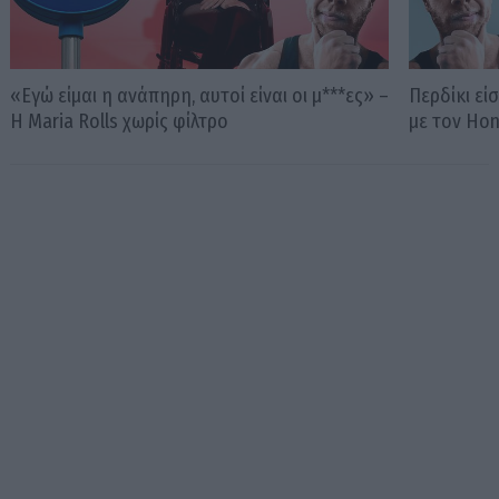
«Εγώ είμαι η ανάπηρη, αυτοί είναι οι μ***ες» –
Περδίκι εί
Η Maria Rolls χωρίς φίλτρο
με τον Ho