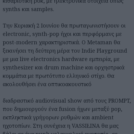
κιθαριστική ροκ, με ηλεκτρονικά στοιχεία όπως
synths και samples.
Την Κυριακή 2 Ιουνίου θα πρωταγωνιστήσουν οι
electronic, synth-pop ήχοι και περφόρμανς με
post-modern χαρακτηριστικά. Ο Metaman θα
ξεκινήσει τη δεύτερη μέρα του Indie Playground
με μια live electronics hardware εμπειρία, με
synthesizer και drum machine και ορχηστρικά
κομμάτια με πρωτότυπο ελληνικό στίχο. Θα
ακολουθήσει ένα οπτικοακουστικό
διαδραστικό audiovisual show από τους PROMPT,
που δημιουργούν ένα fusion ήχων μεταξύ pop,
εκπληκτικά γρήγορων ρυθμών και ambient
ηχοτοπίων. Στη συνέχεια η VASSIŁINA θα μας
βάλει σε ένα punk μελαγχολικό ηχοτοπίο, σε