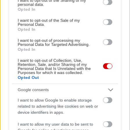
not limited to your visit or usage behaviour. You may click to
I want to opt-out of the Sharing of my
personal data.
grant or deny consent to Google and its third-party tags to
Opted In
ΤΗΛΕΦΩΝΙΚΗ ΑΓΟΡΑ
use your data for below specified purposes in below Google
consent section.
I want to opt-out of the Sale of my
Personal Data.
Δε-Πα 10:00-18:00 +30 2118008181
Opted In
I want to opt-out of processing my
ΑΜΕΑ: +30 2104834913| Δε-Πα 10:00-17:00
Personal Data for Targeted Advertising.
Opted In
Πληροφορίες εισιτηρίων:
I want to opt-out of Collection, Use,
Retention, Sale, and/or Sharing of my
http://aefestival.gr/plirofories-eisitirion
Personal Data that Is Unrelated with the
Purposes for which it was collected.
Opted Out
Google consents
I want to allow Google to enable storage
related to advertising like cookies on web or
device identifiers in apps.
I want to allow my user data to be sent to