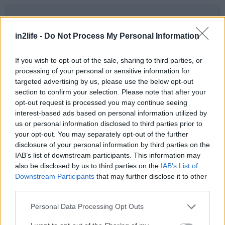
Playground 260 (Κέντρο Πολιτισμού
in2life -
Do Not Process My Personal Information
«Ελληνικός Κόσμος» Πειραιώς 254, Ταύρος)
If you wish to opt-out of the sale, sharing to third parties, or
processing of your personal or sensitive information for
Είσοδος για το κοινό από Σπύρου
targeted advertising by us, please use the below opt-out
Πολυκράτη 6 (κάθετος στην Πειραιώς, μετά
section to confirm your selection. Please note that after your
opt-out request is processed you may continue seeing
την είσοδο της Πειραιώς 260). Οι πόρτες
interest-based ads based on personal information utilized by
ανοίγουν στις 20:00.
us or personal information disclosed to third parties prior to
your opt-out. You may separately opt-out of the further
disclosure of your personal information by third parties on the
Αγορά εισιτηρίων: aefestival.gr,
IAB’s list of downstream participants. This information may
more.com
also be disclosed by us to third parties on the
IAB’s List of
Downstream Participants
that may further disclose it to other
third parties.
ΚΕΝΤΡΙΚΑ ΕΚΔΟΤΗΡΙΑ Πλατεία
Συντάγματος (This is Athens info point
Please note that this website/app uses one or more Google
Personal Data Processing Opt Outs
services and may gather and store information including but
Δήμου Αθηναίων) Δε-Πα 10:00-18:00