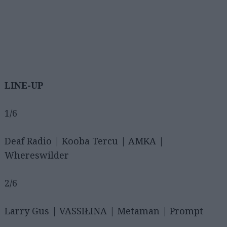
LINE-UP
1/6
Deaf Radio | Kooba Tercu | AMKA |
Whereswilder
2/6
Αναζήτηση
για...
Larry Gus | VASSIŁINA | Metaman | Prompt