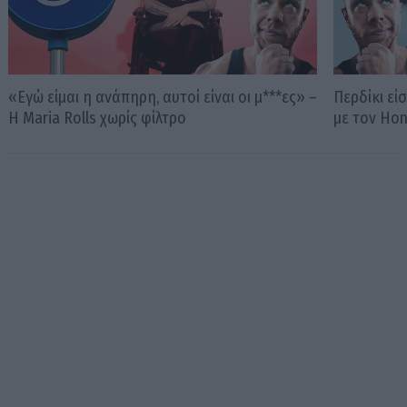
«Εγώ είμαι η ανάπηρη, αυτοί είναι οι μ***ες» –
Περδίκι εί
Η Maria Rolls χωρίς φίλτρο
με τον Ho