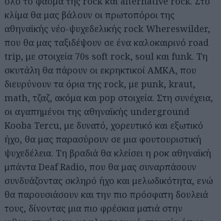
όλο το φάσμα της rock και alternative rock. Στο
κλίμα θα μας βάλουν οι πρωτοπόροι της
αθηναϊκής νέο-ψυχεδελικής rock Whereswilder,
που θα μας ταξιδέψουν σε ένα καλοκαιρινό road
trip, με στοιχεία 70s soft rock, soul και funk. Τη
σκυτάλη θα πάρουν οι εκρηκτικοί ΑΜΚΑ, που
διευρύνουν τα όρια της rock, με punk, kraut,
math, τζαζ, ακόμα και pop στοιχεία. Στη συνέχεια,
οι αγαπημένοι της αθηναϊκής underground
Kooba Tercu, με δυνατό, χορευτικό και εξωτικό
ήχο, θα μας παρασύρουν σε μια φουτουριστική
ψυχεδέλεια. Τη βραδιά θα κλείσει η ροκ αθηναϊκή
μπάντα Deaf Radio, που θα μας συναρπάσουν
συνδυάζοντας σκληρό ήχο και μελωδικότητα, ενώ
θα παρουσιάσουν και την πιο πρόσφατη δουλειά
τους, δίνοντας μια πιο φρέσκια ματιά στην