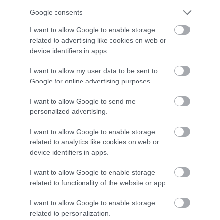
Όσον αφορά το τελευταίο σκέλος της ερώτησης,
Google consents
είναι άλλοι κόσμοι οι ζωντανές εμφανίσεις και το
I want to allow Google to enable storage
στούντιο. Είναι αδύνατο να διαλέξω ένα, αλλά αν
related to advertising like cookies on web or
είναι σαν τα διλήμματα του Μουσικού Κουτιού και
device identifiers in apps.
πρέπει ντε και καλά να επιλέξω, θα κρατούσα το
I want to allow my user data to be sent to
λάιβ παίξιμο και θα απαρνιόμουν με βαριά καρδιά
Google for online advertising purposes.
την μαγική, παιδική χαρά του στούντιο.
I want to allow Google to send me
personalized advertising.
Ποια είναι τα πλάνα σου για το καλοκαίρι;
I want to allow Google to enable storage
Να χαρώ τους ανθρώπους μου, να κοιμάμαι αργά,
related to analytics like cookies on web or
device identifiers in apps.
να γίνω καλύτερος μουσικός, να γράψω καινούρια
μουσική και να αρχίσω να αναπτύσσω τις ήδη
I want to allow Google to enable storage
related to functionality of the website or app.
υπάρχουσες ιδέες για τον 2ο δίσκο μου, να φάω
τουλάχιστον μία ζεστή τυρόπιτα από φούρνο που
I want to allow Google to enable storage
μόλις έχει ανοίξει το ξημέρωμα, να δω πολλές
related to personalization.