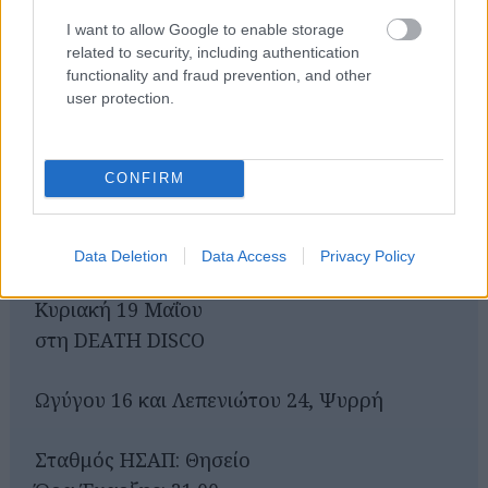
ταινίες στο cinobo και να φροντίσω όταν έρθει ο
I want to allow Google to enable storage
Οκτώβρης να μπορώ να κοιτάξω πίσω με
related to security, including authentication
χαμόγελο.
functionality and fraud prevention, and other
user protection.
CONFIRM
ΘΑΝΑΣΗΣ ΤΣΑΚΙΡΑΚΗΣ - ΣΤΑΥΡΟΣ ΑΛΛΟΣ
LIVE
Data Deletion
Data Access
Privacy Policy
Κυριακή 19 Μαΐου
στη DEATH DISCO
Ωγύγου 16 και Λεπενιώτου 24, Ψυρρή
Σταθμός ΗΣΑΠ: Θησείο