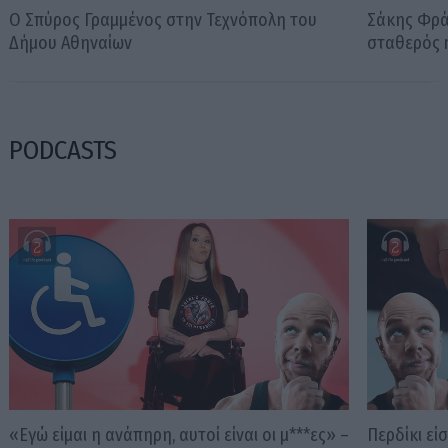
Ο Σπύρος Γραμμένος στην Τεχνόπολη του
Σάκης Φράγ
Δήμου Αθηναίων
σταθερός m
PODCASTS
«Εγώ είμαι η ανάπηρη, αυτοί είναι οι μ***ες» –
Περδίκι εί