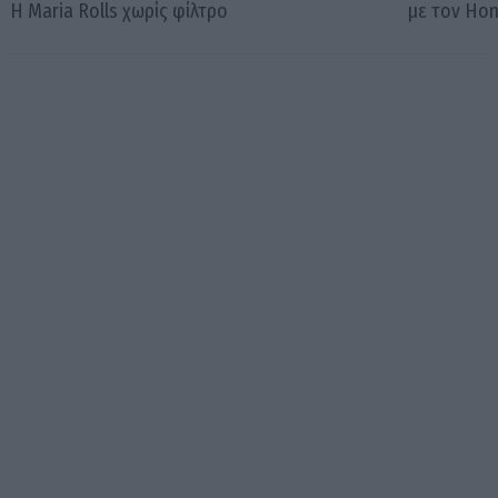
Η Maria Rolls χωρίς φίλτρο
με τον Ho