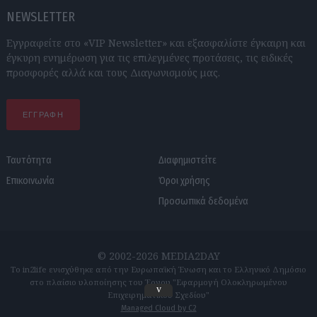
NEWSLETTER
Εγγραφείτε στο «VIP Newsletter» και εξασφαλίστε έγκαιρη και
έγκυρη ενημέρωση για τις επιλεγμένες προτάσεις, τις ειδικές
προσφορές αλλά και τους Διαγωνισμούς μας.
ΕΓΓΡΑΦΗ
Ταυτότητα
Διαφημιστείτε
Επικοινωνία
Όροι χρήσης
Προσωπικά δεδομένα
© 2002-2026 MEDIA2DAY
Το in2life ενισχύθηκε από την Ευρωπαϊκή Ένωση και το Ελληνικό Δημόσιο
στο πλαίσιο υλοποίησης του Έργου "Εφαρμογή Ολοκληρωμένου
v
Επιχειρηματικού Σχεδίου"
Managed Cloud by C2