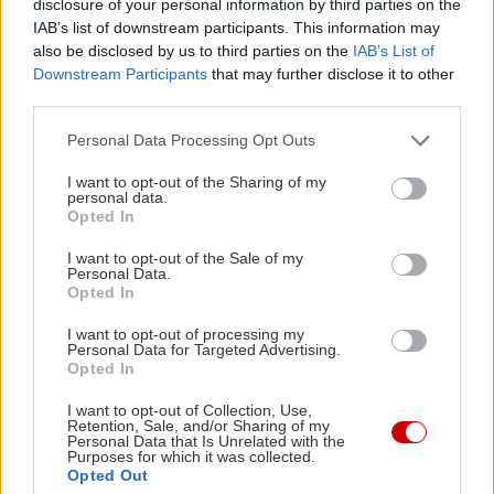
disclosure of your personal information by third parties on the
Δε ξέρω πραγματικά τι θα ήθελα, είμαι 28
IAB’s list of downstream participants. This information may
χρονών, το ψάχνω κάθε μέρα. Χαχα! Σίγουρα να
also be disclosed by us to third parties on the
IAB’s List of
είμαι σωματικά και ψυχικά υγιής όσο γίνεται, να
Downstream Participants
that may further disclose it to other
third parties.
παίζω πολύ ποδόσφαιρο και να είμαι μέρος
δημιουργικών μικροκλιμάτων.
Please note that this website/app uses one or more Google
Personal Data Processing Opt Outs
services and may gather and store information including but
not limited to your visit or usage behaviour. You may click to
I want to opt-out of the Sharing of my
Αισθάνομαι πληρότητα και ευγνωμοσύνη για όσα
personal data.
grant or deny consent to Google and its third-party tags to
Opted In
μου δόθηκαν μέσα από αυτά τα υπέροχα τέσσερα
use your data for below specified purposes in below Google
consent section.
I want to opt-out of the Sale of my
χρόνια του κουτιού και των συναυλιών με το Νίκο
Personal Data.
Πορτοκάλογλου. Έχω μπει συνειδητά σε ένα
Opted In
ανεξερεύνητο μονοπάτι και παρατηρώ όσο πιο
I want to opt-out of processing my
Personal Data for Targeted Advertising.
ενεργά μπορώ που με οδηγεί. Έχω όρεξη και
Opted In
σχέδια για πολλή μουσική, με διάφορα πρότζεκτ,
I want to opt-out of Collection, Use,
το οποίο βέβαια απαιτεί οργάνωση και συνεχή
Retention, Sale, and/or Sharing of my
Personal Data that Is Unrelated with the
επανεξέταση προταιρεοτήτων.
Purposes for which it was collected.
Opted Out