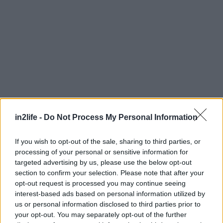
in2life -
Do Not Process My Personal Information
Με το που ήρθες στην Αθήνα, έκανες κάποιες
πολύ δυνατές συνεργασίες ενώ πολύ άμεσα
If you wish to opt-out of the sale, sharing to third parties, or
μπήκες και στην ομάδα του ”Μουσικού
processing of your personal or sensitive information for
Κουτιού” που πρόσφατα έκανε φινάλε στην
targeted advertising by us, please use the below opt-out
section to confirm your selection. Please note that after your
ΕΡΤ1. Μετά από τέτοιο δυνατό ξεκίνημα, τι θα
opt-out request is processed you may continue seeing
ήθελες στη συνέχεια; Προτιμάς τις ζωντανές
interest-based ads based on personal information utilized by
εμφανίσεις ή την ησυχία του studio;
us or personal information disclosed to third parties prior to
your opt-out. You may separately opt-out of the further