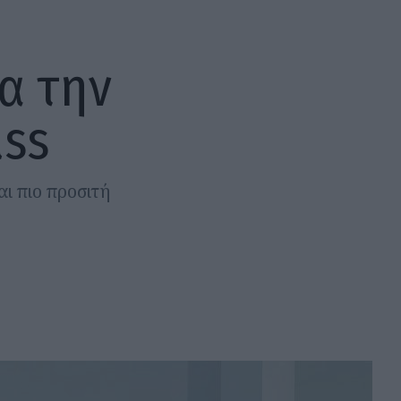
α την
ass
ι πιο προσιτή