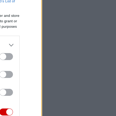
B’s List of
er and store
to grant or
ed purposes