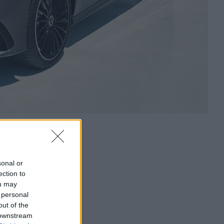
sonal or
ection to
ou may
 personal
out of the
 downstream