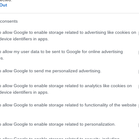
Out
ες, πιο προσιτές εκδόσεις Style για την A-Class hat
consents
edan με σύνολα βενζίνης και plug-in hybrid προσφ
λληνική αγορά.
o allow Google to enable storage related to advertising like cookies on
evice identifiers in apps.
ες αναλογίες, η αισθητικά υψηλή σχεδίαση με προσ
o allow my user data to be sent to Google for online advertising
τελευταία γενιά MBUX και οι εκδόσεις κινητήρων και
s.
τικότερα ατού της Mercedes-Benz A-Class.
to allow Google to send me personalized advertising.
o allow Google to enable storage related to analytics like cookies on
ό την αρχή του λανσαρίσματός της στην ελληνική αγ
evice identifiers in apps.
 σε τρεις εκδόσεις βενζίνης (Α200, Α220 4MATIC & Α
o allow Google to enable storage related to functionality of the website
ελαίου (Α220d) και μία plug-in hybrid έκδοση (Α250
 και των 5 αυτών εκδόσεων, τόσο σε hatchback, όσο
o allow Google to enable storage related to personalization.
ς βασικός τους εξοπλισμός.
o allow Google to enable storage related to security, including