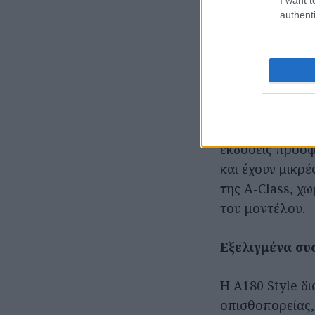
Πιο προσιτή η
authenti
Πλέον, η απόκτ
προσιτή, καθώς
των μοντέλων τη
(hatchback και 
Με γνώμονα πάν
εκδόσεις προσφ
και έχουν μικρ
της A-Class, χ
του μοντέλου.
Εξελιγμένα σ
Η A180 Style δ
οπισθοπορείας,