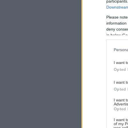
participants
Downstream 
Please note
information 
Αναζήτηση
deny consent
για...
in below Go
Persona
I want t
Opted 
I want t
Opted 
I want 
Advertis
Opted 
I want t
of my P
was col