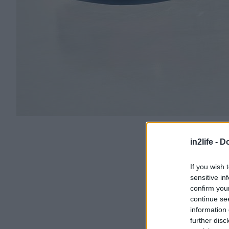
in2life -
Do
If you wish 
sensitive in
confirm you
continue se
information 
further disc