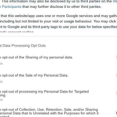
. This information may also be disclosed by us to third parties on the
IA
Participants
that may further disclose it to other third parties.
 that this website/app uses one or more Google services and may gath
including but not limited to your visit or usage behaviour. You may click 
 to Google and its third-party tags to use your data for below specifi
ogle consent section.
l Data Processing Opt Outs
o opt-out of the Sharing of my personal data.
In
o opt-out of the Sale of my Personal Data.
In
to opt-out of processing my Personal Data for Targeted
ing.
In
o opt-out of Collection, Use, Retention, Sale, and/or Sharing
ersonal Data that Is Unrelated with the Purposes for which it
lected.