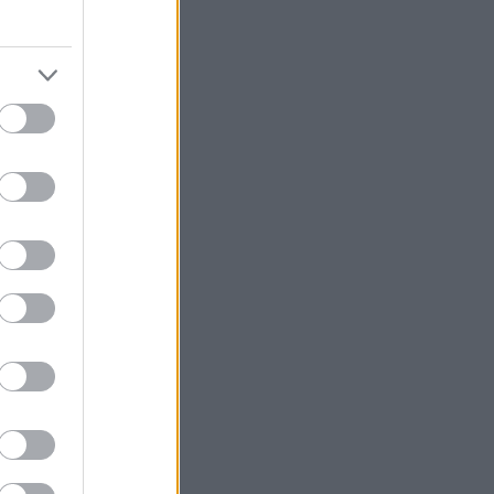
chback και
έρονται στην
οχή στη
 εξοπλισμού,
ορά, η Α-Class
250 4MATIC),
e).
 και σε sedan,