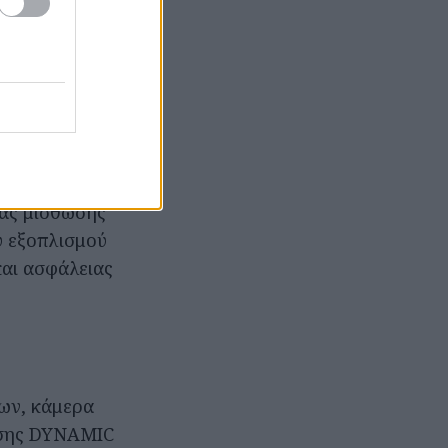
ται πιο
 στην γκάμα
e Style
ι παραπάνω
ιας μίσθωσης
ύ εξοπλισμού
και ασφάλειας
των, κάμερα
ησης DYNAMIC