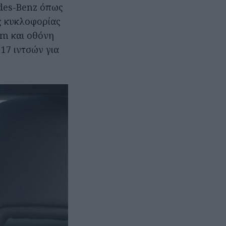
des-Benz όπως
ς κυκλοφορίας
um και οθόνη
 17 ιντσών για