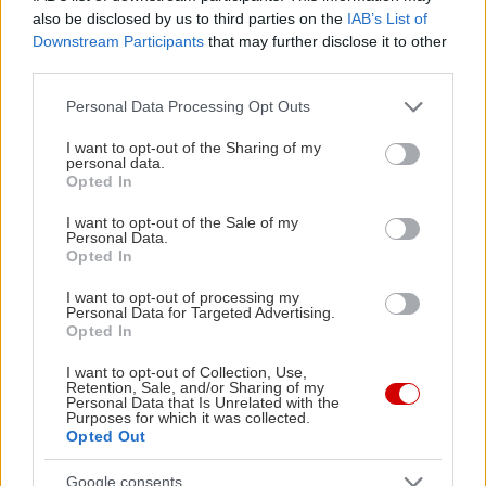
also be disclosed by us to third parties on the
IAB’s List of
Downstream Participants
that may further disclose it to other
third parties.
Please note that this website/app uses one or more Google
Personal Data Processing Opt Outs
services and may gather and store information including but
not limited to your visit or usage behaviour. You may click to
I want to opt-out of the Sharing of my
personal data.
grant or deny consent to Google and its third-party tags to
Opted In
use your data for below specified purposes in below Google
consent section.
I want to opt-out of the Sale of my
Personal Data.
Opted In
I want to opt-out of processing my
Personal Data for Targeted Advertising.
Opted In
I want to opt-out of Collection, Use,
Retention, Sale, and/or Sharing of my
Personal Data that Is Unrelated with the
Purposes for which it was collected.
Opted Out
Google consents