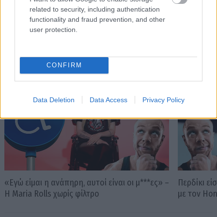
related to security, including authentication
functionality and fraud prevention, and other
user protection.
PODCASTS
CONFIRM
Data Deletion
Data Access
Privacy Policy
«Εγώ είμαι η ανάπηρη, αυτοί είναι οι μ***ες» –
Περδίκι εί
Η Maria Rolls χωρίς φίλτρο
με τον Ho