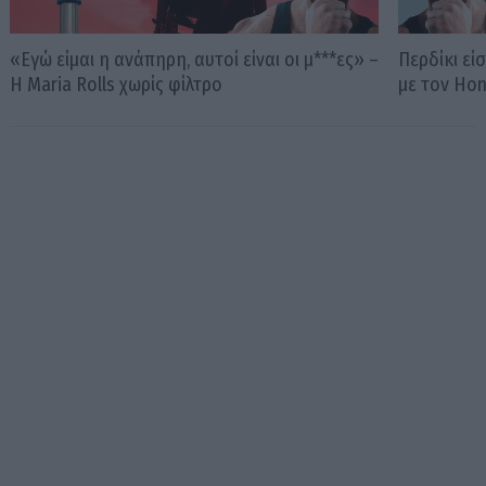
«Εγώ είμαι η ανάπηρη, αυτοί είναι οι μ***ες» –
Περδίκι εί
Η Maria Rolls χωρίς φίλτρο
με τον Ho