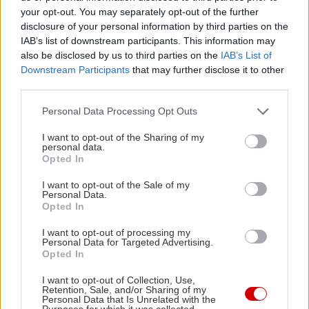
your opt-out. You may separately opt-out of the further
disclosure of your personal information by third parties on the
IAB’s list of downstream participants. This information may
also be disclosed by us to third parties on the
IAB’s List of
Downstream Participants
that may further disclose it to other
third parties.
Please note that this website/app uses one or more Google
Θα μπορούσε όλη η οργισμένη εφηβεία μας να
Personal Data Processing Opt Outs
services and may gather and store information including but
χωρέσει σε ένα και μόνο τραγούδι. Αν ήταν το
not limited to your visit or usage behaviour. You may click to
I want to opt-out of the Sharing of my
personal data.
“The Kids Aren’t Alright” θα μπορούσε.
grant or deny consent to Google and its third-party tags to
Opted In
use your data for below specified purposes in below Google
consent section.
I want to opt-out of the Sale of my
Οι The Subways
Personal Data.
Opted In
I want to opt-out of processing my
Personal Data for Targeted Advertising.
Opted In
I want to opt-out of Collection, Use,
Retention, Sale, and/or Sharing of my
Personal Data that Is Unrelated with the
Purposes for which it was collected.