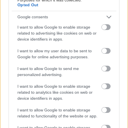
Opted Out
Google consents
I want to allow Google to enable storage
related to advertising like cookies on web or
device identifiers in apps.
I want to allow my user data to be sent to
Google for online advertising purposes.
Αν είχες τραγουδήσει το “Rock n Roll Queen”
I want to allow Google to send me
μπροστά στον καθρέπτη σου τότε ξέρεις και δεν
personalized advertising.
χρειάζεται να μάθεις τίποτα άλλο. Αν πάλι όχι
I want to allow Google to enable storage
είναι ένας καλός λόγος να φτάσεις στην Πλατεία
related to analytics like cookies on web or
Νερού πριν τους Offspring ώστε να απολαύσεις
device identifiers in apps.
τους The Subways.
I want to allow Google to enable storage
related to functionality of the website or app.
Οι Danko Jones
I want to allow Google to enable storage