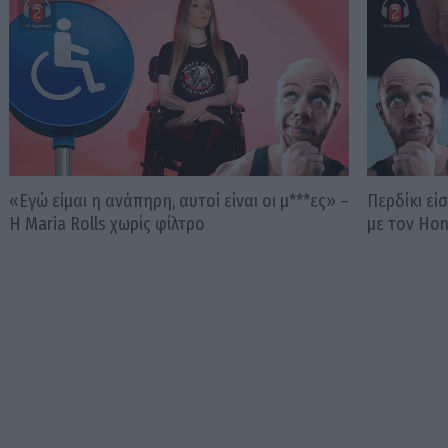
«Εγώ είμαι η ανάπηρη, αυτοί είναι οι μ***ες» –
Περδίκι εί
Η Maria Rolls χωρίς φίλτρο
με τον Ho