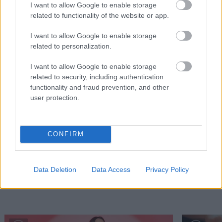
I want to allow Google to enable storage
related to functionality of the website or app.
I want to allow Google to enable storage
related to personalization.
I want to allow Google to enable storage
related to security, including authentication
functionality and fraud prevention, and other
user protection.
Ο Σπύρος Γραμμένος στην Τεχνόπολη του
Σάκης Φράγ
Δήμου Αθηναίων
σταθερός m
CONFIRM
Data Deletion
Data Access
Privacy Policy
PODCASTS