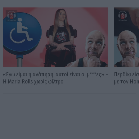
«Εγώ είμαι η ανάπηρη, αυτοί είναι οι μ***ες» –
Περδίκι εί
Η Maria Rolls χωρίς φίλτρο
με τον Ho