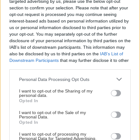
targeted advertising by us, please use the below opt-out
occult doom heavy σχήμα των Saturday Night
section to confirm your selection. Please note that after your
opt-out request is processed you may continue seeing
Satan, που βρίσκεται προ των πυλών της
interest-based ads based on personal information utilized by
κυκλοφορίας της παρθενικής δισκογραφικής του
us or personal information disclosed to third parties prior to
δουλειάς, με τίτλο "All Things Black". Με
your opt-out. You may separately opt-out of the further
disclosure of your personal information by third parties on the
επιρροές που ποικίλουν από το traditional occult
IAB’s list of downstream participants. This information may
rock κίνημα των late 60's, μέχρι την
also be disclosed by us to third parties on the
IAB’s List of
contemporary occult metal σκηνή, με
Downstream Participants
that may further disclose it to other
third parties.
εκπροσώπους όπως οι Witchcraft, Lucifer, Blood
Ceremony κ.α., οι SNS αποτελούν δίχως άλλο την
Please note that this website/app uses one or more Google
Personal Data Processing Opt Outs
services and may gather and store information including but
ιδανική επιλογή για το άνοιγμα μιας βραδιάς
not limited to your visit or usage behaviour. You may click to
I want to opt-out of the Sharing of my
αφιερωμένης στο left hand path!
personal data.
grant or deny consent to Google and its third-party tags to
Opted In
use your data for below specified purposes in below Google
consent section.
I want to opt-out of the Sale of my
Personal Data.
Opted In
I want to opt-out of processing my
Personal Data for Targeted Advertising.