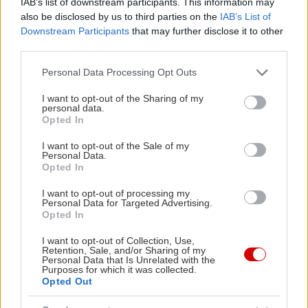
IAB’s list of downstream participants. This information may
also be disclosed by us to third parties on the
IAB’s List of
Downstream Participants
that may further disclose it to other
third parties.
Please note that this website/app uses one or more Google
Personal Data Processing Opt Outs
services and may gather and store information including but
not limited to your visit or usage behaviour. You may click to
I want to opt-out of the Sharing of my
personal data.
grant or deny consent to Google and its third-party tags to
Opted In
use your data for below specified purposes in below Google
consent section.
I want to opt-out of the Sale of my
Personal Data.
Opted In
I want to opt-out of processing my
Personal Data for Targeted Advertising.
Opted In
I want to opt-out of Collection, Use,
Retention, Sale, and/or Sharing of my
Personal Data that Is Unrelated with the
Purposes for which it was collected.
Opted Out