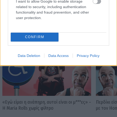
I want to allow Google to enable storage
related to security, including authentication
functionality and fraud prevention, and other
user protection.
PODCASTS
CONFIRM
Data Deletion
Data Access
Privacy Policy
«Εγώ είμαι η ανάπηρη, αυτοί είναι οι μ***ες» –
Περδίκι εί
Η Maria Rolls χωρίς φίλτρο
με τον Ho