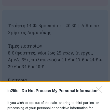
Τετάρτη 14 Φεβρουαρίου | 20:30 | Αίθουσα
Χρήστος Λαμπράκης
Τιμές εισιτηρίων
8 € (φοιτητές, νέοι έως 25 ετών, άνεργοι,
ΑμεΑ, 65+, πολύτεκνοι) ● 11 € ● 17 € ● 24 € ●
29 € ● 34 € ● 40 €
Αναζήτηση
για...
Eισιτήρια
210 72 82 333
in2life -
Do Not Process My Personal Information
www.megaron.gr
If you wish to opt-out of the sale, sharing to third parties, or
processing of your personal or sensitive information for