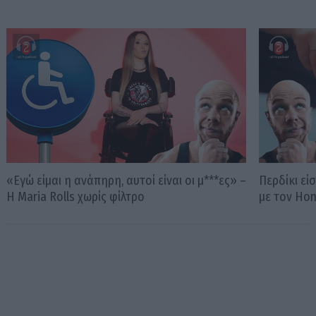
«Εγώ είμαι η ανάπηρη, αυτοί είναι οι μ***ες» –
Περδίκι εί
Η Maria Rolls χωρίς φίλτρο
με τον Ho