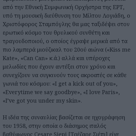
από την Εθνική Συμφωνική Ορχήστρα της ΕΡΤ,
υπό τη μουσική διεύθυνση του Μίλτου Λογιάδη, ο
Χριστόφορος Σταμπόγλης θα μας ταξιδέψει στoν
ερωτικό κόσμο του θρυλικού συνθέτη και
τραγουδοποιού, ο οποίος έγραψε μερικά από τα
πιο λαμπερά μιούζικαλ του 20ού αιώνα («Kiss me
Kate», «Can Can» κ.ά.) αλλά και υπέροχες
μελωδίες που έχουν αντέξει στον χρόνο και
συνεχίζουν να συγκινούν τους ακροατές σε κάθε
γωνιά του κόσμου: «I get a kick out of you»,
«Everytime we say goodbye», «I love Paris»,
«I’ve got you under my skin».
Η ιδέα της συναυλίας βασίζεται σε ηχογράφηση
του 1958, στην οποία ο διάσημος ιταλός
βαθύφωνος Cesare Siepi [Τσέζαρε Σιέπι] είχε