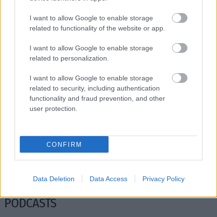
Διαβάστε επίσης
I want to allow Google to enable storage
related to functionality of the website or app.
I want to allow Google to enable storage
related to personalization.
I want to allow Google to enable storage
related to security, including authentication
functionality and fraud prevention, and other
user protection.
Ο Σπύρος Γραμμένος στην Τεχνόπολη του
Σάκης Φράγ
CONFIRM
Δήμου Αθηναίων
σταθερός m
Data Deletion
Data Access
Privacy Policy
PODCASTS