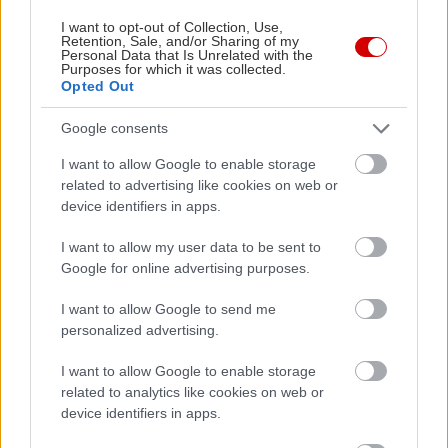
I want to opt-out of Collection, Use,
Retention, Sale, and/or Sharing of my
Personal Data that Is Unrelated with the
Purposes for which it was collected.
Opted Out
Google consents
I want to allow Google to enable storage
related to advertising like cookies on web or
Τρύφωνας Σαμαράς: «Δεν μου αρέσει να
Πώς θα κά
device identifiers in apps.
προβάλλω τη σεξουαλικότητά μου, χωριό που
φαίνεται, κολαούζο δεν θέλει»
I want to allow my user data to be sent to
Google for online advertising purposes.
I want to allow Google to send me
personalized advertising.
PODCASTS
I want to allow Google to enable storage
related to analytics like cookies on web or
device identifiers in apps.