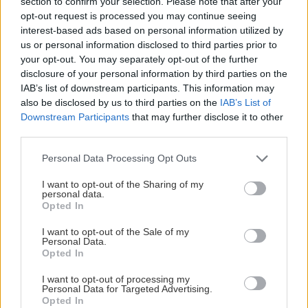
section to confirm your selection. Please note that after your
opt-out request is processed you may continue seeing
interest-based ads based on personal information utilized by
us or personal information disclosed to third parties prior to
your opt-out. You may separately opt-out of the further
disclosure of your personal information by third parties on the
IAB’s list of downstream participants. This information may
also be disclosed by us to third parties on the
IAB’s List of
Downstream Participants
that may further disclose it to other
third parties.
Please note that this website/app uses one or more Google
Personal Data Processing Opt Outs
services and may gather and store information including but
not limited to your visit or usage behaviour. You may click to
I want to opt-out of the Sharing of my
personal data.
grant or deny consent to Google and its third-party tags to
Opted In
use your data for below specified purposes in below Google
consent section.
I want to opt-out of the Sale of my
Personal Data.
Διαβάστε επίσης
Opted In
I want to opt-out of processing my
Personal Data for Targeted Advertising.
Opted In