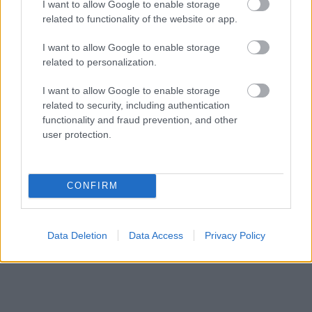
I want to allow Google to enable storage
related to functionality of the website or app.
I want to allow Google to enable storage
related to personalization.
I want to allow Google to enable storage
related to security, including authentication
functionality and fraud prevention, and other
«Εγώ είμαι η ανάπηρη, αυτοί είναι οι μ***ες» –
Περδίκι εί
user protection.
Η Maria Rolls χωρίς φίλτρο
με τον Ho
CONFIRM
Data Deletion
Data Access
Privacy Policy