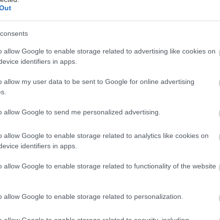
Out
ίνι καλοκαίρι που μας επεφύλασσε η αρχή του χρόνο
consents
 κρατάει για πολύ ακόμα, καθώς οι μετεωρολόγοι π
οκαιρία για το Σαββατοκύριακο, με χιόνια να κάνου
o allow Google to enable storage related to advertising like cookies on
evice identifiers in apps.
ς στην κεντρική και βόρεια Ελλάδα, και θυελλώδεις
 τα πλοία στα λιμάνια όλης της χώρας.
o allow my user data to be sent to Google for online advertising
s.
 19 Ιανουαρίου, βέβαια, ο καιρός θα παραμείνει ανο
to allow Google to send me personalized advertising.
ην αναμένουμε από το Σάββατο και μετά, σύμφωνα 
ου Κλέαρχου Μαρουσάκη, που έγραψε συγκεκριμένα
o allow Google to enable storage related to analytics like cookies on
evice identifiers in apps.
ό καιρό ξεκίνησε η ημέρα σήμερα, σχετικά γρήγορ
o allow Google to enable storage related to functionality of the website
άνοιξη και μάλιστα με τον υδράργυρο σε αρκετές περ
o allow Google to enable storage related to personalization.
ι αύριο ο καιρός και από το Σάββατο σταδιακά και α
o allow Google to enable storage related to security, including