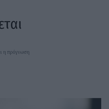
εται
ει η πρόγνωση