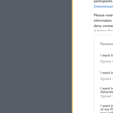
participants
Downstream 
Please note
information 
Αναζήτηση
deny consent
για...
in below Go
Persona
I want t
Opted 
I want t
Opted 
I want 
Advertis
Opted 
I want t
of my P
was col