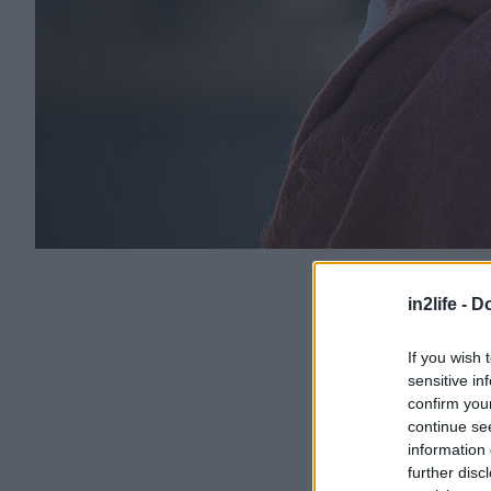
in2life -
Do
If you wish 
sensitive in
confirm you
continue se
information 
further disc