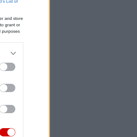
B’s List of
er and store
to grant or
ed purposes