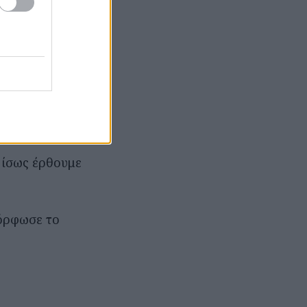
τεβαίνουν πολύ
 που πιθανόν
οία.
μέσα στο βράδυ
ης πόλης,
υ ίσως έρθουμε
όρφωσε το