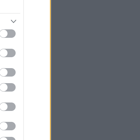
υ δεν φαίνεται
ροβλέπουν
ν την εμφάνισή
 ανέμους να
ιξιάτικος. Την
με την ανάρτηση
 τα εξής:
α όμως θα
ιοχές κοντά
πό τα βόρεια