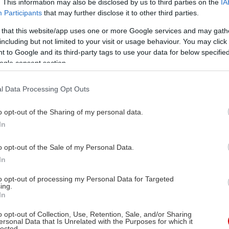
. This information may also be disclosed by us to third parties on the
IA
Participants
that may further disclose it to other third parties.
 that this website/app uses one or more Google services and may gath
including but not limited to your visit or usage behaviour. You may click 
 to Google and its third-party tags to use your data for below specifi
ogle consent section.
l Data Processing Opt Outs
o opt-out of the Sharing of my personal data.
In
o opt-out of the Sale of my Personal Data.
In
to opt-out of processing my Personal Data for Targeted
ing.
In
o opt-out of Collection, Use, Retention, Sale, and/or Sharing
ersonal Data that Is Unrelated with the Purposes for which it
lected.