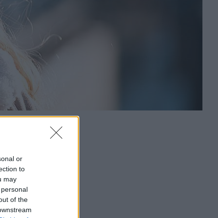
sonal or
ection to
ou may
 personal
out of the
 downstream