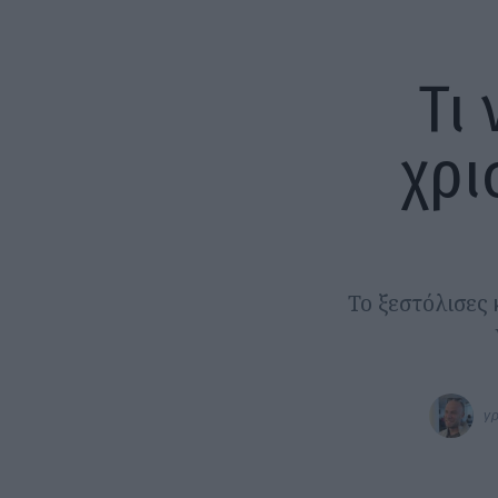
Τι 
χρι
Το ξεστόλισες 
γρ