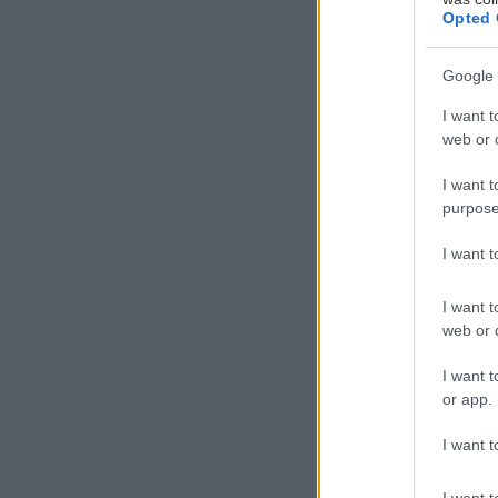
Opted 
Google 
I want t
Ο
web or d
ι
I want t
ή
purpose
π
I want 
Μην είσαι τέτοι
I want t
web or d
Δες τι μπορείς 
συνείδηση και ν
I want t
or app.
Ανακύκλωσέ τ
I want t
I want t