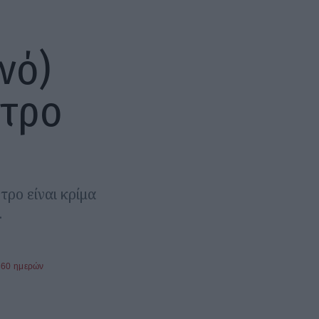
ινό)
ντρο
τρο είναι κρίμα
.
360 ημερών