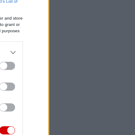
B’s List of
er and store
to grant or
ed purposes