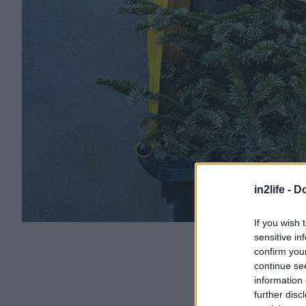
in2life -
Do
If you wish 
sensitive in
confirm you
continue se
information 
further disc