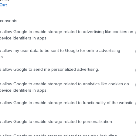
Out
consents
o allow Google to enable storage related to advertising like cookies on
evice identifiers in apps.
 γιορτές τελείωσαν και το συμμάζεμα από τα στολίδι
o allow my user data to be sent to Google for online advertising
δη ξεκινά. Όσοι πήραν αληθινό δέντρο φέτος, κατά 
s.
ιθανότητα θα το πετάξουν χύμα δίπλα σε κάθε κάδο.
to allow Google to send me personalized advertising.
ος.
o allow Google to enable storage related to analytics like cookies on
evice identifiers in apps.
να κάνεις το δέντρο σου για να έχεις ήσυχη την οικο
α κάνεις τον πλανήτη λίγο πιο χαρούμενο.
o allow Google to enable storage related to functionality of the website
ο
o allow Google to enable storage related to personalization.
o allow Google to enable storage related to security, including