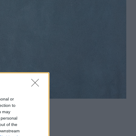
sonal or
ection to
ou may
 personal
out of the
 downstream