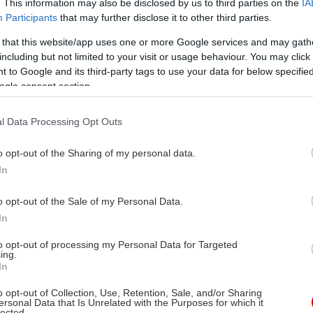
. This information may also be disclosed by us to third parties on the
IA
Participants
that may further disclose it to other third parties.
 that this website/app uses one or more Google services and may gath
including but not limited to your visit or usage behaviour. You may click 
 to Google and its third-party tags to use your data for below specifi
ogle consent section.
l Data Processing Opt Outs
o opt-out of the Sharing of my personal data.
In
o opt-out of the Sale of my Personal Data.
In
to opt-out of processing my Personal Data for Targeted
ing.
In
o opt-out of Collection, Use, Retention, Sale, and/or Sharing
ersonal Data that Is Unrelated with the Purposes for which it
lected.