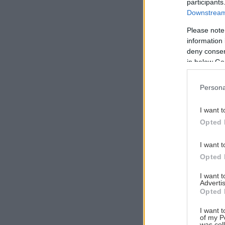
participants
Downstream 
Please note
information 
Αναζήτηση
deny consent
για...
in below Go
Persona
I want t
Opted 
I want t
Opted 
I want 
Advertis
Opted 
I want t
of my P
was col