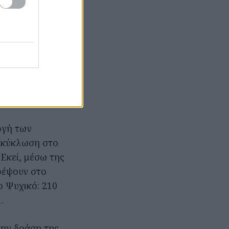
ς των
ήγει στον ΧΥΤΑ.
ης Στερεών
υς να
 τρόπους με
λατα. Ήδη ο
ώνονται με ένα
όλοιποι Δήμοι.
ογή των
νακύκλωση στο
Εκεί, μέσω της
ρέψουν στο
ο Ψυχικό: 210
.
την δράση της