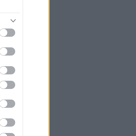
α για κάποιους
πάσα
λογική σου