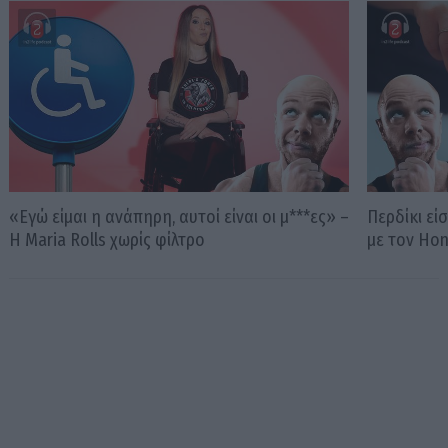
«Εγώ είμαι η ανάπηρη, αυτοί είναι οι μ***ες» –
Περδίκι εί
Η Maria Rolls χωρίς φίλτρο
με τον Ho