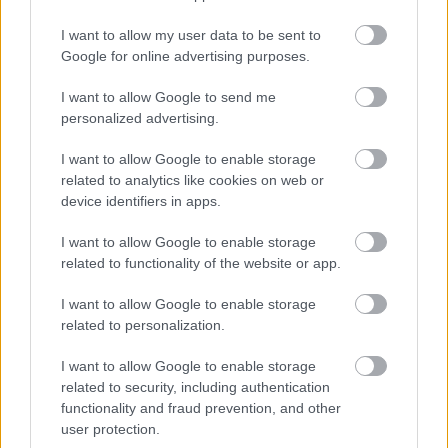
I want to allow my user data to be sent to
Google for online advertising purposes.
I want to allow Google to send me
personalized advertising.
I want to allow Google to enable storage
related to analytics like cookies on web or
device identifiers in apps.
I want to allow Google to enable storage
related to functionality of the website or app.
Αποδοτικοί κινητήρες
I want to allow Google to enable storage
related to personalization.
Ένας τρικύλινδρος βενζινοκινητήρας από την πιο
πρόσφατη αρθρωτή γενιά μονάδων της
I want to allow Google to enable storage
related to security, including authentication
οικογένειας Efficient Dynamics τροφοδοτεί τη
functionality and fraud prevention, and other
νέα BMW X2 sDrive20i. Σε συνεργασία με το ήπιο
user protection.