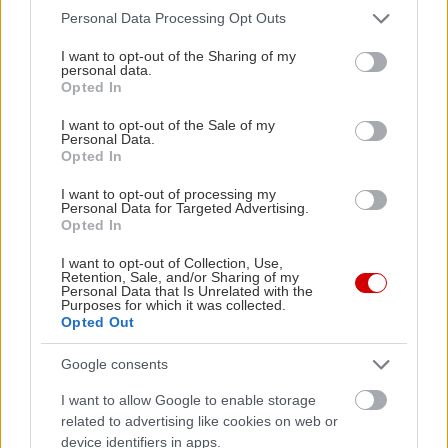
εξαιρετική αυτονομία. Η πιο πρόσφατη έκδοση
Please note that this website/app uses one or more Google
Personal Data Processing Opt Outs
services and may gather and store information including but
του
not limited to your visit or usage behaviour. You may click to
I want to opt-out of the Sharing of my
λογισμικού Max Performance Charging βελτιστο
personal data.
grant or deny consent to Google and its third-party tags to
Opted In
ποιεί κυρίως την αποδοτικότητα κατά τη φόρτιση
use your data for below specified purposes in below Google
consent section.
του αυτοκινήτου. Επιπλέον, το αμιγώς
I want to opt-out of the Sale of my
Personal Data.
ηλεκτρικό SAC είναι εξοπλισμένο για χρήση της
Opted In
λειτουργίας Plug & Charge Multi Contract.
I want to opt-out of processing my
Διαθέσιμο για την BMW iX2 είναι επίσης το νέο
Personal Data for Targeted Advertising.
Opted In
πακέτο Connected Home Charging Package για
έξυπνη φόρτιση στο σπίτι, βελτιστοποιημένη
I want to opt-out of Collection, Use,
Retention, Sale, and/or Sharing of my
μέσω ηλιακής ενέργειας και με γνώμονα τη
Personal Data that Is Unrelated with the
Purposes for which it was collected.
ζήτηση.
Opted Out
Google consents
I want to allow Google to enable storage
related to advertising like cookies on web or
device identifiers in apps.