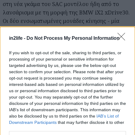
στη νέα γκάμα του SAC μοντέλου ήδη από το
λανσάρισμα με τη μορφή της BMW iX2 xDrive30.
Οι δύο ενσωματωμένες μονάδες κίνησης - μία
στον εμπρός άξονα και μία στον πίσω – αποδίδουν
συνδυαστικά 313 ίππους (συμπεριλαμβανομένου
in2life -
Do Not Process My Personal Information
του στιγμιαίου boost) και συνολική ροπή 494 Nm.
If you wish to opt-out of the sale, sharing to third parties, or
Η BMW iX2 xDrive30 έχει επιτάχυνση 0 - 100 χλμ./
processing of your personal or sensitive information for
ωρα σε 5,6΄΄ και αναπτύσσει τελική ταχύτητα 180
targeted advertising by us, please use the below opt-out
χλμ./ώρα. Ο συνδυασμός της ωφέλιμης ενέργειας
section to confirm your selection. Please note that after your
opt-out request is processed you may continue seeing
της μπαταρίας υψηλής τάσης των 64,8 kWh και
interest-based ads based on personal information utilized by
της υψηλής αποδοτικότητας του συστήματος
us or personal information disclosed to third parties prior to
κίνησης εξασφαλίζει αυτονομία 417 - 449 χλμ.
your opt-out. You may separately opt-out of the further
disclosure of your personal information by third parties on the
στον κύκλο WLTP.
IAB’s list of downstream participants. This information may
also be disclosed by us to third parties on the
IAB’s List of
Η προσαρμοζόμενη ανάκτηση ενέργειας και η
Downstream Participants
that may further disclose it to other
third parties.
λειτουργία MAX RANGE συμβάλλουν επίσης στην