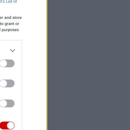
B’s List of
er and store
to grant or
ed purposes