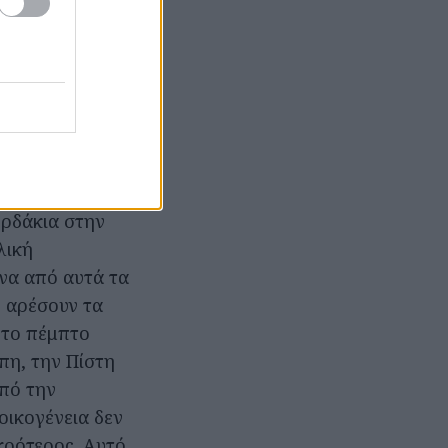
ά πριν
οντας την
υ χούφτα
άλλη
ορδάκια στην
λική
ένα από αυτά τα
ς αρέσουν τα
 το πέμπτο
άπη, την Πίστη
από την
οικογένεια δεν
ικρότερος. Αυτό