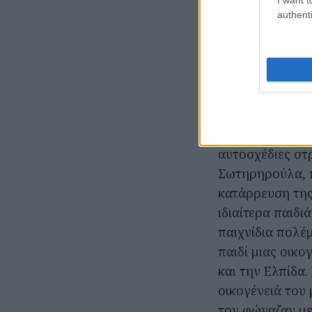
authenti
Το έργο
Το έργο λαμβάν
χτυπήσουν οι κ
συμμαθήτριά το
καραμελάκια πο
αυτοσχέδιες στ
Σωτηρηρούλα, π
κατάρρευση της
ιδιαίτερα παιδι
παιχνίδια πολέ
παιδί μιας οικο
και την Ελπίδα.
οικογένειά του
τον φώναζαν με 