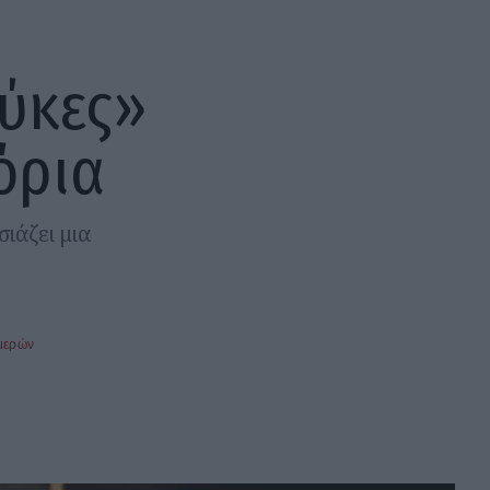
ούκες»
όρια
ιάζει μια
μερών