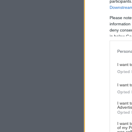
participants
Downstream 
Please note
information 
Αναζήτηση
deny consent
για...
in below Go
Persona
I want t
Opted 
I want t
Opted 
I want 
Advertis
Opted 
I want t
of my P
was col