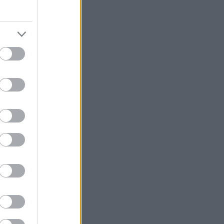
στρούκες του
άθε Τετάρτη
Γκλόρια από 25
εατρικό έργο,
επαρχία και τον
ούκες» είναι
ια ανίχνευση,
ους
 δικαίωμα να