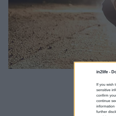
in2life -
Do
If you wish 
sensitive in
confirm you
continue se
information 
further disc