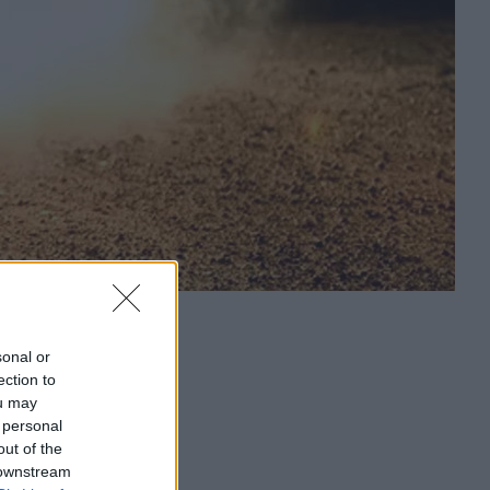
sonal or
ection to
ou may
 personal
out of the
 downstream