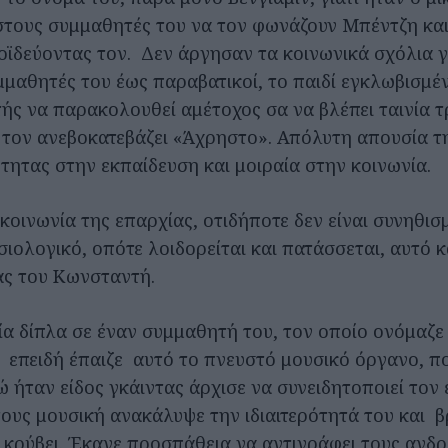
τους συμμαθητές του να τον φωνάζουν Μπέντζη και
οϊδεύοντας τον. Δεν άργησαν τα κοινωνικά σχόλια γ
μμαθητές του έως παραβατικοί, το παιδί εγκλωβισμέ
τής να παρακολουθεί αμέτοχος σα να βλέπει ταινία τ
 τον ανεβοκατεβάζει «Άχρηστο». Απόλυτη απουσία τ
τητας στην εκπαίδευση και μοιραία στην κοινωνία.
 κοινωνία της επαρχίας, οτιδήποτε δεν είναι συνηθισ
υσιολογικό, οπότε λοιδορείται και πατάσσεται, αυτό κ
ρας του Κωνσταντή.
ία δίπλα σε έναν συμμαθητή του, τον οποίο ονόμαζε
επειδή έπαιζε αυτό το πνευστό μουσικό όργανο, πο
 ήταν είδος γκάιντας άρχισε να συνειδητοποιεί τον 
τους μουσική ανακάλυψε την ιδιαιτερότητά του και β
 κρύβει. Έκανε προσπάθεια να αντιγράφει τους ανδ