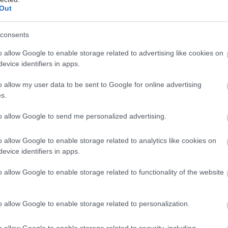
Out
consents
ταιρεία Τέχνης Ars Aeterna παρουσιάζει τις Στρακα
o allow Google to enable storage related to advertising like cookies on
ημήτρη Σαμόλη σε σκηνοθεσία Μάριου Κακουλλή κ
evice identifiers in apps.
τις 20.00 και Κυριακή στις 18.00 στο Θέατρο Μικρό 
κτωβρίου.
o allow my user data to be sent to Google for online advertising
s.
 τραγουδοποιός Δημήτρης Σαμόλης στο πρώτο του θ
to allow Google to send me personalized advertising.
σκόπιο την "αγία ελληνική οικογένεια", τη ζωή στην 
o allow Google to enable storage related to analytics like cookies on
να συνταρακτικό μονόλογο-κατάθεση. Οι «Στρακαστρ
evice identifiers in apps.
 ελεγεία αγάπης για την ανθρώπινη φύση αλλά και μ
 όλων αυτών που μας πόνεσαν βαθιά.
o allow Google to enable storage related to functionality of the website
ιο και αχαρακτήριστο όταν ορισμένοι αποκαλούν τ
o allow Google to enable storage related to personalization.
«βδελύγματα της κοινωνίας» και τους αρνιούνται το
στην «διαφορετικότητά τους».
o allow Google to enable storage related to security, including