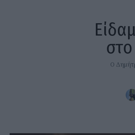
Είδαμ
στο
Ο Δημήτρ