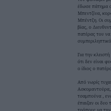
έδωσε πάτημα σ
Μπεντζίνα, κορ
Μπέντζη. Οι συ
βίας, ο Διευθυν
πατέρας του να
συμπεριληπτικό
Για την κλειστή
ότι δεν είναι φ
ο ίδιος ο πατέ
Από νωρίς τυχα
Ασκομαντούρα, 
τσαμπούνα , ενώ
έπαιζαν οι δυο 
τρόπους να την