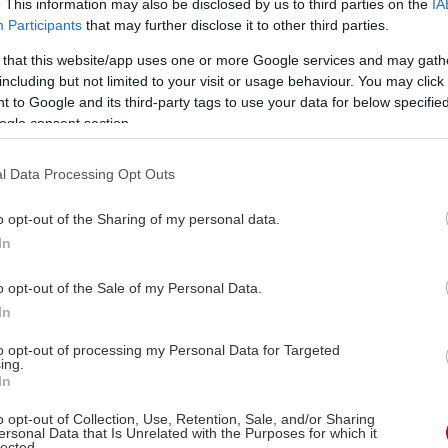
. This information may also be disclosed by us to third parties on the
IA
Participants
that may further disclose it to other third parties.
 that this website/app uses one or more Google services and may gath
including but not limited to your visit or usage behaviour. You may click 
 to Google and its third-party tags to use your data for below specifi
ogle consent section.
l Data Processing Opt Outs
o opt-out of the Sharing of my personal data.
In
o opt-out of the Sale of my Personal Data.
In
to opt-out of processing my Personal Data for Targeted
ing.
In
o opt-out of Collection, Use, Retention, Sale, and/or Sharing
ersonal Data that Is Unrelated with the Purposes for which it
lected.