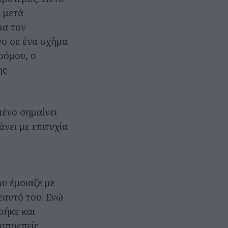
 μετά
ια τον
νο σε ένα σχήμα
ρόμου, ο
ης
μένο σημαίνει
άνει με επιτυχία
υ έμοιαζε με
εαυτό του. Ενώ
ρήκε και
ροπρεπείς